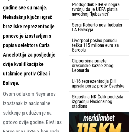
Predsjednik FIFA-e negira
godine sve su manje.
tvrdnju da je UEFA platila
navodnoj “ljubavnici”
Nekadašnji ključni igrač
Sergi Roberto novi fudbaler
brazilske reprezentacije
LA Galaxyja
ponovo je izostavljen s
Liverpool poslao ponudu
popisa selektora Carla
tešku 115 miliona eura za
Barcolu
Ancelottija za posljednje
Clippersima prijete
dvije kvalifikacijske
drakonske kazne zbog
Leonarda
utakmice protiv Čilea i
U-16 reprezentacija BiH
Bolivije.
upisala poraz protiv Švedske
Ovom odlukom Neymarov
Skupština NK Čelik podržala
izgradnju Nacionalnog
izostanak iz nacionalne
stadiona
selekcije produžen je na
gotovo dvije godine. Bivši as
Barcelone i PSG-a, koji sada