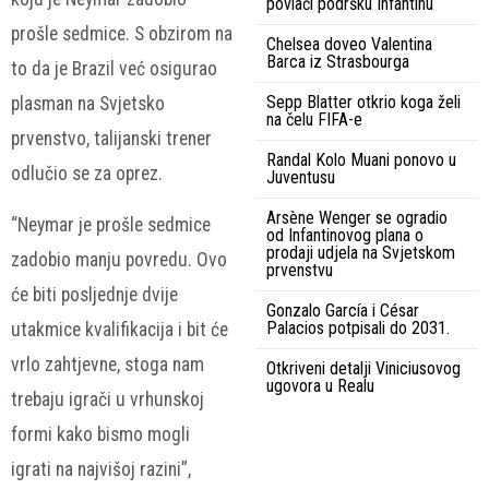
povlači podršku Infantinu
prošle sedmice. S obzirom na
Chelsea doveo Valentina
Barca iz Strasbourga
to da je Brazil već osigurao
Sepp Blatter otkrio koga želi
plasman na Svjetsko
na čelu FIFA-e
prvenstvo, talijanski trener
Randal Kolo Muani ponovo u
odlučio se za oprez.
Juventusu
Arsène Wenger se ogradio
“Neymar je prošle sedmice
od Infantinovog plana o
prodaji udjela na Svjetskom
zadobio manju povredu. Ovo
prvenstvu
će biti posljednje dvije
Gonzalo García i César
Palacios potpisali do 2031.
utakmice kvalifikacija i bit će
vrlo zahtjevne, stoga nam
Otkriveni detalji Viniciusovog
ugovora u Realu
trebaju igrači u vrhunskoj
formi kako bismo mogli
igrati na najvišoj razini”,