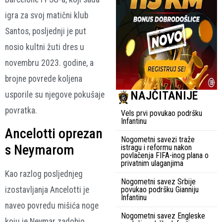
igra za svoj matični klub
Santos, posljednji je put
nosio kultni žuti dres u
novembru 2023. godine, a
brojne povrede koljena
NAJČITANIJE
usporile su njegove pokušaje
povratka.
Vels prvi povukao podršku
Infantinu
Ancelotti oprezan
Nogometni savezi traže
s Neymarom
istragu i reformu nakon
povlačenja FIFA-inog plana o
privatnim ulaganjima
Kao razlog posljednjeg
Nogometni savez Srbije
povukao podršku Gianniju
izostavljanja Ancelotti je
Infantinu
naveo povredu mišića noge
Nogometni savez Engleske
koju je Neymar zadobio