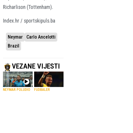
Richarlison (Tottenham).
Index.hr / sportskipuls.ba
Neymar
Carlo Ancelotti
Brazil
VEZANE VIJESTI
NEYMAR POLUDIO
FUDBALER
NAKON POBJEDE
SANTOSA
Držali su ga dok
Neymar potvrdio
je urlao i
da se povukao iz
provocirao
reprezentacije
plesom
Brazila
5.08.2026.
Nogomet
29.07.2026.
Nogomet