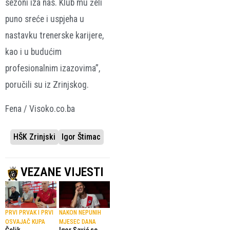
sezoni iza nas. Klub mu želi
puno sreće i uspjeha u
nastavku trenerske karijere,
kao i u budućim
profesionalnim izazovima”,
poručili su iz Zrinjskog.
Fena / Visoko.co.ba
HŠK Zrinjski
Igor Štimac
VEZANE VIJESTI
PRVI PRVAK I PRVI
NAKON NEPUNIH
OSVAJAČ KUPA
MJESEC DANA
Čelik
Igor Savić se