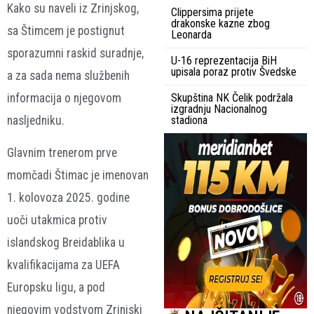
Kako su naveli iz Zrinjskog,
Clippersima prijete
drakonske kazne zbog
sa Štimcem je postignut
Leonarda
sporazumni raskid suradnje,
U-16 reprezentacija BiH
upisala poraz protiv Švedske
a za sada nema službenih
informacija o njegovom
Skupština NK Čelik podržala
izgradnju Nacionalnog
nasljedniku.
stadiona
Glavnim trenerom prve
momčadi Štimac je imenovan
1. kolovoza 2025. godine
uoči utakmica protiv
islandskog Breidablika u
kvalifikacijama za UEFA
Europsku ligu, a pod
njegovim vodstvom Zrinjski