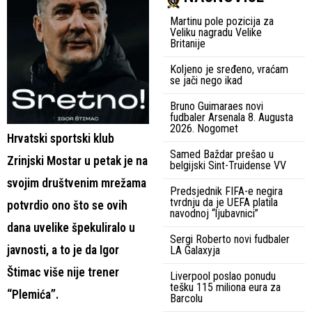
Martinu pole pozicija za
Veliku nagradu Velike
Britanije
Koljeno je sređeno, vraćam
se jači nego ikad
Bruno Guimaraes novi
fudbaler Arsenala 8. Augusta
2026. Nogomet
Hrvatski sportski klub
Samed Baždar prešao u
Zrinjski Mostar u petak je na
belgijski Sint-Truidense VV
svojim društvenim mrežama
Predsjednik FIFA-e negira
tvrdnju da je UEFA platila
potvrdio ono što se ovih
navodnoj “ljubavnici”
dana uvelike špekuliralo u
Sergi Roberto novi fudbaler
javnosti, a to je da Igor
LA Galaxyja
Štimac više nije trener
Liverpool poslao ponudu
tešku 115 miliona eura za
“Plemića”.
Barcolu