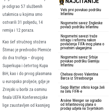
NAJČITANIJE
je odigrao 57 službenih
Vels prvi povukao podršku
Infantinu
utakmica u kojima smo
ostvarili 31 pobjedu, 14
Nogometni savez Engleske
povlači podršku Infantinu
remija i 12 poraza.
Nogometni savezi traže
istragu i reformu nakon
Kao šef stručnog stožera
povlačenja FIFA-inog plana o
privatnim ulaganjima
Štimac je predvodio Plemiće
Nogometni savez Srbije
do dva trofeja – drugog
povukao podršku Gianniju
Infantinu
Superkupa i četvrtog Kupa
BiH, kao i do prvog plasmana
Chelsea doveo Valentina
Barca iz Strasbourga
u europsko proljeće, gdje je
Sepp Blatter otkrio koga želi
Zrinjski u borbi za osminu
na čelu FIFA-e
finala UEFA Konferencijske
Arsène Wenger se ogradio
od Infantinovog plana o
lige zaustavljen od kasnijeg
prodaji udjela na Svjetskom