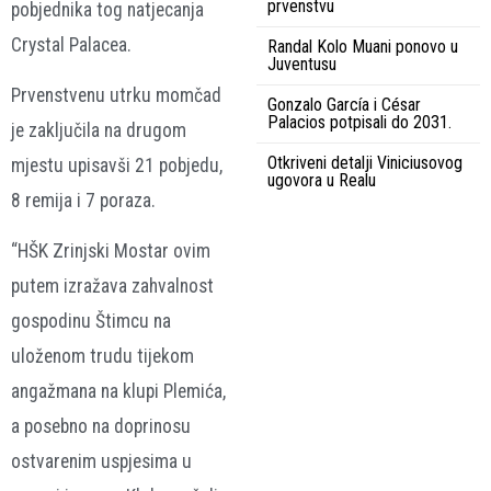
prvenstvu
pobjednika tog natjecanja
Crystal Palacea.
Randal Kolo Muani ponovo u
Juventusu
Prvenstvenu utrku momčad
Gonzalo García i César
Palacios potpisali do 2031.
je zaključila na drugom
Otkriveni detalji Viniciusovog
mjestu upisavši 21 pobjedu,
ugovora u Realu
8 remija i 7 poraza.
“HŠK Zrinjski Mostar ovim
putem izražava zahvalnost
gospodinu Štimcu na
uloženom trudu tijekom
angažmana na klupi Plemića,
a posebno na doprinosu
ostvarenim uspjesima u