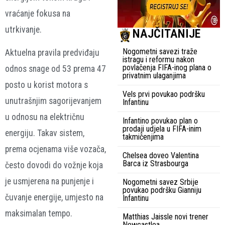
vraćanje fokusa na
utrkivanje.
NAJČITANIJE
Nogometni savezi traže
Aktuelna pravila predviđaju
istragu i reformu nakon
povlačenja FIFA-inog plana o
odnos snage od 53 prema 47
privatnim ulaganjima
posto u korist motora s
Vels prvi povukao podršku
unutrašnjim sagorijevanjem
Infantinu
u odnosu na električnu
Infantino povukao plan o
prodaji udjela u FIFA-inim
energiju. Takav sistem,
takmičenjima
prema ocjenama više vozača,
Chelsea doveo Valentina
Barca iz Strasbourga
često dovodi do vožnje koja
je usmjerena na punjenje i
Nogometni savez Srbije
povukao podršku Gianniju
čuvanje energije, umjesto na
Infantinu
maksimalan tempo.
Matthias Jaissle novi trener
Newcastlea