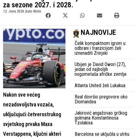
za sezone 2027. i 2028.
12. Juna 2026.
Auto Moto
NAJNOVIJE
Čelik kompaktnom igrom u
odbrani i tranzicijom želi
iznenaditi Zrinjski
Ubijen je David Owori (27),
jedan od najboljih
nogometaša afričke zemlje
Atlanta United želi Lukakua
Nakon sve većeg
Real dovršio pregovore oko
Diomandea
nezadovoljstva vozača,
Jakirović angažovao grčkog
uključujući četverostrukog
golmana Konstantinosa
Tzolakisa
svjetskog prvaka Maxa
Verstappena, ključni akteri
Barcelona se uključila u utrku