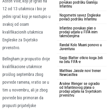
Aston Ville, koji je igrao na
povukao podršku Gianniju
Infantinu
12 od 13 utakmica i bio je
Nogometni savez Engleske
jedini igrač koji je nastupio u
povlači podršku Infantinu
svakoj od osam
Infantino povukao plan o
kvalifikacionih utakmica
prodaji udjela u FIFA-inim
takmičenjima
Engleske za Svjetsko
Randal Kolo Muani ponovo u
prvenstvo.
Juventusu
Sepp Blatter otkrio koga želi
Bellngham je propustio dvije
na čelu FIFA-e
kvalifikacione utakmice
Matthias Jaissle novi trener
prošlog septembra zbog
Newcastlea
povrede ramena, vratio se u
Arsène Wenger se ogradio
od Infantinovog plana o
tim u novembru, ali je zbog
prodaji udjela na Svjetskom
prvenstvu
povrede bio primoran da
propusti prijateljske