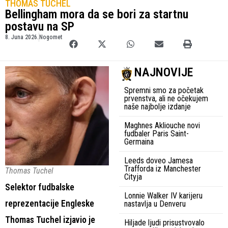
THOMAS TUCHEL
Bellingham mora da se bori za startnu
postavu na SP
8. Juna 2026.
Nogomet
NAJNOVIJE
Spremni smo za početak
prvenstva, ali ne očekujem
naše najbolje izdanje
Maghnes Akliouche novi
fudbaler Paris Saint-
Germaina
Leeds doveo Jamesa
Trafforda iz Manchester
Thomas Tuchel
Cityja
Selektor fudbalske
Lonnie Walker IV karijeru
reprezentacije Engleske
nastavlja u Denveru
Thomas Tuchel izjavio je
Hiljade ljudi prisustvovalo