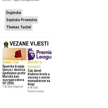
Engleska
Svjetsko Prvenstvo
Thomas Tuchel
VEZANE VIJESTI
SUMAR I VOX
PRVI PUT U
Španska krajnja
POVIJESTI
ljevica i desnica
Čak devet
ujedinjene protiv
klubova kreće u
Maroka kao
sezonu s novim
suorganizatora
menadžerom na
SP 2030.
klupi
7.08.2026.
Nogomet
4.08.2026.
Premier League