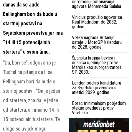
ceremoniji potpisivanja
danas da se Jude
ugovora Mohameda Salaha
Bellingham bori da bude u
Vinicius produžio ugovor sa
Real Madridom do 2032.
startnoj postavi na
godine
Svjetskom prvenstvu jer ima
Velika nagrada Britanije
“14 ili 15 potencijalnih
ostaje u MotoGP kalendaru
do 2028. godine
startera” u svom timu.
Španska krajnja ljevica i
“Da, bori se”, odgovorio je
desnica ujedinjene protiv
Maroka kao suorganizatora
Tuchel na pitanje da li se
SP 2030.
Bellingham bori da bude u
London podnio kandidaturu
za Svjetsko prvenstvo u
starnoj postavi. “On je jedan
atletici 2029. godine
od startera, zna da je jedan
Borac minimalnom pobjedom
stekao prednost protiv
od startera, ali imamo 14 ili
Vitebska
15 potencijalnih startera. Te
uloge se uvijek mogu