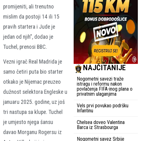
promijeniti, ali trenutno
mislim da postoji 14 ili 15
pravih startera i Jude je
jedan od njih”, dodao je
Tuchel, prenosi BBC.
Vezni igrač Real Madrida je
NAJČITANIJE
samo četiri puta bio starter
Nogometni savezi traže
otkako je Nijemac preuzeo
istragu i reformu nakon
povlačenja FIFA-inog plana o
dužnost selektora Engleske u
privatnim ulaganjima
januaru 2025. godine, uz još
Vels prvi povukao podršku
Infantinu
tri nastupa sa klupe. Tuchel
je umjesto njega šansu
Chelsea doveo Valentina
Barca iz Strasbourga
davao Morganu Rogersu iz
Nogometni savez Srbije