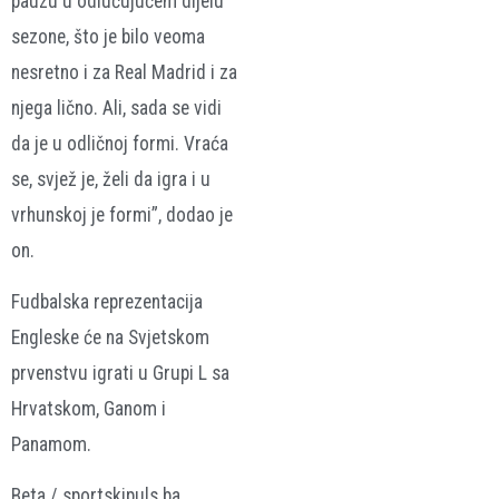
pauzu u odlučujućem dijelu
sezone, što je bilo veoma
nesretno i za Real Madrid i za
njega lično. Ali, sada se vidi
da je u odličnoj formi. Vraća
se, svjež je, želi da igra i u
vrhunskoj je formi”, dodao je
on.
Fudbalska reprezentacija
Engleske će na Svjetskom
prvenstvu igrati u Grupi L sa
Hrvatskom, Ganom i
Panamom.
Beta / sportskipuls.ba