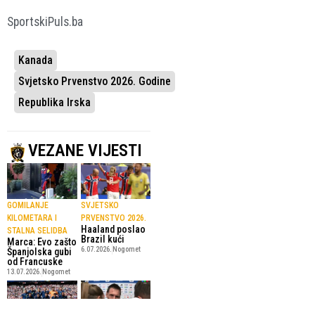
SportskiPuls.ba
Kanada
Svjetsko Prvenstvo 2026. Godine
Republika Irska
VEZANE VIJESTI
GOMILANJE
SVJETSKO
KILOMETARA I
PRVENSTVO 2026.
Haaland poslao
STALNA SELIDBA
Brazil kući
Marca: Evo zašto
6.07.2026.
Nogomet
Španjolska gubi
od Francuske
13.07.2026.
Nogomet