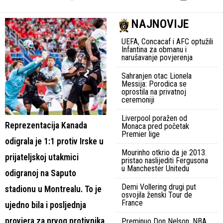
NAJNOVIJE
UEFA, Concacaf i AFC optužili
Infantina za obmanu i
narušavanje povjerenja
Sahranjen otac Lionela
Messija: Porodica se
oprostila na privatnoj
ceremoniji
Liverpool poražen od
Reprezentacija Kanada
Monaca pred početak
Premier lige
odigrala je 1:1 protiv Irske u
Mourinho otkrio da je 2013.
prijateljskoj utakmici
pristao naslijediti Fergusona
u Manchester Unitedu
odigranoj na Saputo
Demi Vollering drugi put
stadionu u Montrealu. To je
osvojila ženski Tour de
France
ujedno bila i posljednja
provjera za prvog protivnika
Preminuo Don Nelson, NBA