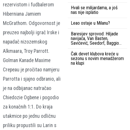
rezervistom i fudbalerom
Hvali se milijardama, a još
nas nije isplatio
Hiberniana Jamiem
McGrathom. Odgovornost je
Leao ostaje u Milanu?
preuzeo najbolji igrač Irske i
Baresijev sprovod: Hiljade
navijača, Van Basten,
napadač nizozemskog
Savićević, Seedorf, Baggio…
Alkmaara, Troy Parrott.
Čak devet klubova kreće u
sezonu s novim menadžerom
Golman Kanade Maxime
na klupi
Crepeau je pročitao namjeru
Parrotta i sjajno odbranio, ali
je na odbijanac natračao
Chiedozie Ogbene i pogodio
za konačnih 1:1. Do kraja
utakmice po jednu odličnu
priliku propustili su Larin s