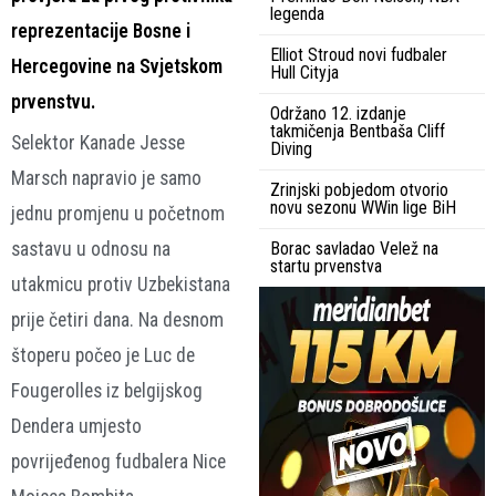
legenda
reprezentacije Bosne i
Elliot Stroud novi fudbaler
Hercegovine na Svjetskom
Hull Cityja
prvenstvu.
Održano 12. izdanje
takmičenja Bentbaša Cliff
Selektor Kanade Jesse
Diving
Marsch napravio je samo
Zrinjski pobjedom otvorio
novu sezonu WWin lige BiH
jednu promjenu u početnom
sastavu u odnosu na
Borac savladao Velež na
startu prvenstva
utakmicu protiv Uzbekistana
prije četiri dana. Na desnom
štoperu počeo je Luc de
Fougerolles iz belgijskog
Dendera umjesto
povrijeđenog fudbalera Nice