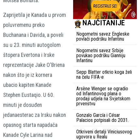
Moisea Bombita.
Zaprijetila je Kanada u prvom
NAJČITANIJE
poluvremenu preko
Nogometni savez Engleske
Buchanana i Davida, a poveli
povlači podršku Infantinu
su u 23. minuti autogolom
Nogometni savez Srbije
štopera Evertona i Irske
povukao podršku Gianniju
Infantinu
reprezentacije Jake O'Briena
Sepp Blatter otkrio koga želi
nakon što je iz kornera
na čelu FIFA-e
ubacio kapiten Kanade
Arsène Wenger se ogradio
od Infantinovog plana o
Stephen Eustaqio. U 60.
prodaji udjela na Svjetskom
prvenstvu
minuti je dosuđen
jedanaesterac za Irsku nakon
Gonzalo García i César
Palacios potpisali do 2031.
opasnog starta napadača
Otkriveni detalji Viniciusovog
Kanade Cyle Larina nad
ugovora u Realu