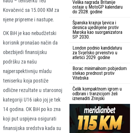
nadu – teniserku Teu
Velika nagrada Britanije
ostaje u MotoGP kalendaru
Kovačević sa 15.000 KM za
do 2028. godine
njene pripreme i nastupe.
Španska krajnja ljevica i
desnica ujedinjene protiv
Maroka kao suorganizatora
OK BiH je kao nebudžetski
SP 2030.
korisnik pronašao način da
London podnio kandidaturu
obezbijedi finansijsku
za Svjetsko prvenstvo u
atletici 2029. godine
podršku za našu
Borac minimalnom pobjedom
najperspektivniju mladu
stekao prednost protiv
Vitebska
teniserku koja postiže
Čelik kompaktnom igrom u
odlične rezultate u starosnoj
odbrani i tranzicijom želi
iznenaditi Zrinjski
kategoriji U16 iako joj je tek
14 godina. OK BiH po ko zna
koji put uspijeva osigurati
finansijska sredstva kada su