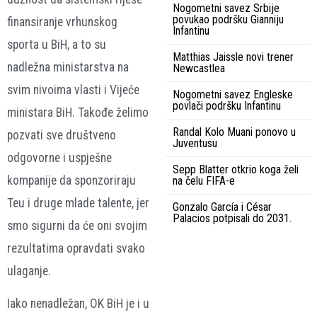
Nogometni savez Srbije
povukao podršku Gianniju
finansiranje vrhunskog
Infantinu
sporta u BiH, a to su
Matthias Jaissle novi trener
nadležna ministarstva na
Newcastlea
svim nivoima vlasti i Vijeće
Nogometni savez Engleske
povlači podršku Infantinu
ministara BiH. Takođe želimo
Randal Kolo Muani ponovo u
pozvati sve društveno
Juventusu
odgovorne i uspješne
Sepp Blatter otkrio koga želi
kompanije da sponzoriraju
na čelu FIFA-e
Teu i druge mlade talente, jer
Gonzalo García i César
Palacios potpisali do 2031.
smo sigurni da će oni svojim
rezultatima opravdati svako
ulaganje.
Iako nenadležan, OK BiH je i u