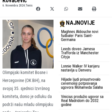
Kovačević
6. Novembra 2024.
Tenis
NAJNOVIJE
Maghnes Akliouche novi
fudbaler Paris Saint-
Germaina
Leeds doveo Jamesa
Trafforda iz Manchester
Cityja
Lonnie Walker IV karijeru
nastavlja u Denveru
Olimpijski komitet Bosne i
Hiljade ljudi prisustvovalo
Hercegovine (OK BiH), na
ceremoniji potpisivanja
ugovora Mohameda Salaha
svojoj 35. sjednici Izvršnog
komiteta, donio je odluku da
Vinicius produžio ugovor sa
Real Madridom do 2032.
podrži našu mladu olimpijsku
godine