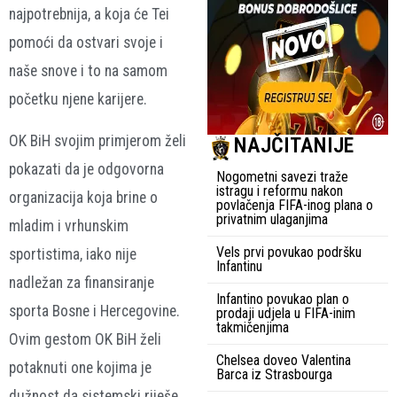
najpotrebnija, a koja će Tei
pomoći da ostvari svoje i
naše snove i to na samom
početku njene karijere.
OK BiH svojim primjerom želi
NAJČITANIJE
pokazati da je odgovorna
Nogometni savezi traže
istragu i reformu nakon
organizacija koja brine o
povlačenja FIFA-inog plana o
privatnim ulaganjima
mladim i vrhunskim
Vels prvi povukao podršku
sportistima, iako nije
Infantinu
nadležan za finansiranje
Infantino povukao plan o
sporta Bosne i Hercegovine.
prodaji udjela u FIFA-inim
takmičenjima
Ovim gestom OK BiH želi
Chelsea doveo Valentina
potaknuti one kojima je
Barca iz Strasbourga
dužnost da sistemski riješe