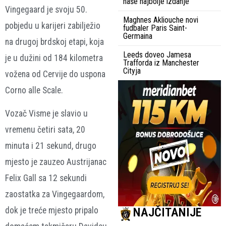
naše najbolje izdanje
Vingegaard je svoju 50.
Maghnes Akliouche novi
pobjedu u karijeri zabilježio
fudbaler Paris Saint-
Germaina
na drugoj brdskoj etapi, koja
Leeds doveo Jamesa
je u dužini od 184 kilometra
Trafforda iz Manchester
Cityja
vožena od Cervije do uspona
Corno alle Scale.
Vozač Visme je slavio u
vremenu četiri sata, 20
minuta i 21 sekund, drugo
mjesto je zauzeo Austrijanac
Felix Gall sa 12 sekundi
zaostatka za Vingegaardom,
NAJČITANIJE
dok je treće mjesto pripalo