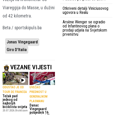
Viareggija do Masse, u dužini
Otkriveni detalji Viniciusovog
ugovora u Realu
od 42 kilometra.
Arsène Wenger se ogradio
od Infantinovog plana o
Beta / sportskipuls.ba
prodaji udjela na Svjetskom
prvenstvu
Jonas Vingegaard
Giro D'Italia
VEZANE VIJESTI
ODUSTAO JE OD
UVEĆAO
TOUR DE FRANCEA
PREDNOST U
Težak pad
GENERALNOM
jednog od
PLASMANU
najboljih
Danac
biciklista svijeta
Vingegaard
20.07.2026.
Biciklizam
pobjednik 16.