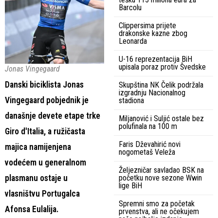
Barcolu
Clippersima prijete
drakonske kazne zbog
Leonarda
U-16 reprezentacija BiH
upisala poraz protiv Švedske
Jonas Vingegaard
Danski biciklista Jonas
Skupština NK Čelik podržala
izgradnju Nacionalnog
Vingegaard pobjednik je
stadiona
današnje devete etape trke
Miljanović i Suljić ostale bez
polufinala na 100 m
Giro d'Italia, a ružičasta
Faris Dževahirić novi
majica namijenjena
nogometaš Veleža
vodećem u generalnom
Željezničar savladao BSK na
plasmanu ostaje u
početku nove sezone Wwin
lige BiH
vlasništvu Portugalca
Spremni smo za početak
Afonsa Eulalija.
prvenstva, ali ne očekujem