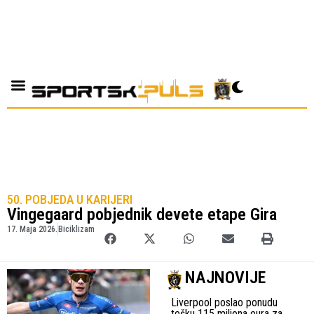
50. POBJEDA U KARIJERI
Vingegaard pobjednik devete etape Gira
17. Maja 2026.
Biciklizam
NAJNOVIJE
Liverpool poslao ponudu
tešku 115 miliona eura za