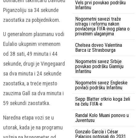
domaćem takmičaru Davideu
Vels prvi povukao podršku
Infantinu
Piganzoliju sa 34 sekunde
Nogometni savezi traže
zaostatka za pobjednikom.
istragu i reformu nakon
povlačenja FIFA-inog plana o
privatnim ulaganjima
U generalnom plasmanu vodi
Eulalio ukupnim vremenom
Chelsea doveo Valentina
Barca iz Strasbourga
od 38 sati, 49 minuta i 44
Nogometni savez Srbije
sekunde, drugi je Vingegaard
povukao podršku Gianniju
Infantinu
sa dva minuta i 24 sekunde
Nogometni savez Engleske
zaostatka, a treće mjesto
povlači podršku Infantinu
zauzima Gall sa dva minuta i
Sepp Blatter otkrio koga želi
59 sekundi zaostatka.
na čelu FIFA-e
Randal Kolo Muani ponovo u
Naredna etapa vozi se u
Juventusu
utorak, kada je na programu
Gonzalo García i César
Palacios potpisali do 2031.
vožnja na hronometar od