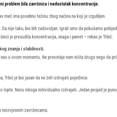
čni problem bila završnica i nedostatak koncentracije.
akav meč ima posebnu težinu zbog načina na koji je izgubljen.
. Da nije tako, bio bih zadovoljan. Igrali smo da pokušamo pobijedi
šnici je presudila koncentracija, snaga i pamet – rekao je Trbić.
og znanja i stabilnosti.
 od nas u ovom momentu. Ne preostaje nam ništa drugo nego da pr
Trbić je bio jasan da ne želi izdvajati pojedince.
opte. Neću nikoga individualno izdvajati. Jedan posjed je puno, 
 u neizvjesnim završnicama.