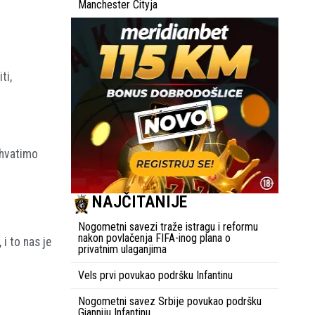
Manchester Cityja
ti,
ihvatimo
NAJČITANIJE
Nogometni savezi traže istragu i reformu
nakon povlačenja FIFA-inog plana o
i to nas je
privatnim ulaganjima
Vels prvi povukao podršku Infantinu
Nogometni savez Srbije povukao podršku
Gianniju Infantinu