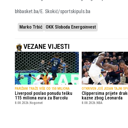
bhbasket.ba/E. Skokić/sportskipuls.ba
Marko Trbić
OKK Sloboda Energoinvest
VEZANE VIJESTI
PARIŽANI TRAŽE VIŠE OD 150 MILIONA
OTKRIVEN JOŠ JEDAN TAJNI S
Liverpool poslao ponudu tešku
Clippersima prijete dra
115 miliona eura za Barcolu
kazne zbog Leonarda
8.08.2026.
Nogomet
8.08.2026.
NBA
SportskiPuls.ba