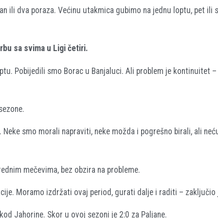
an ili dva poraza. Većinu utakmica gubimo na jednu loptu, pet ili
rbu sa svima u Ligi četiri.
tu. Pobijedili smo Borac u Banjaluci. Ali problem je kontinuitet –
sezone.
 Neke smo morali napraviti, neke možda i pogrešno birali, ali neć
arednim mečevima, bez obzira na probleme.
je. Moramo izdržati ovaj period, gurati dalje i raditi – zaključio j
od Jahorine. Skor u ovoj sezoni je 2:0 za Paljane.