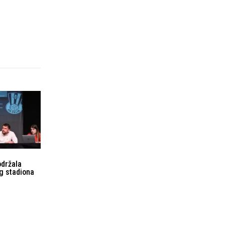
održala
g stadiona
Uvjeti korištenja
Kontakt