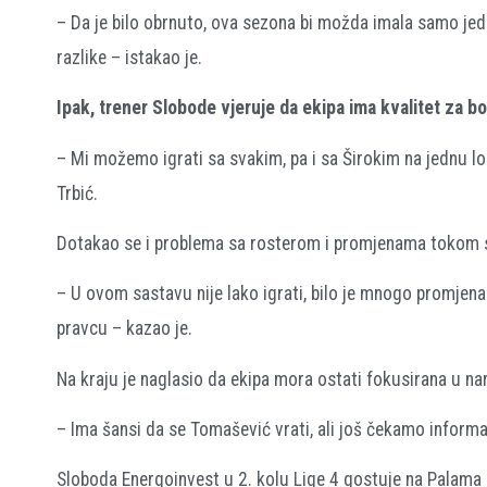
– Da je bilo obrnuto, ova sezona bi možda imala samo jed
razlike – istakao je.
Ipak, trener Slobode vjeruje da ekipa ima kvalitet za bo
– Mi možemo igrati sa svakim, pa i sa Širokim na jednu lop
Trbić.
Dotakao se i problema sa rosterom i promjenama tokom 
– U ovom sastavu nije lako igrati, bilo je mnogo promjena.
pravcu – kazao je.
Na kraju je naglasio da ekipa mora ostati fokusirana u n
– Ima šansi da se Tomašević vrati, ali još čekamo informaci
Sloboda Energoinvest u 2. kolu Lige 4 gostuje na Palama k