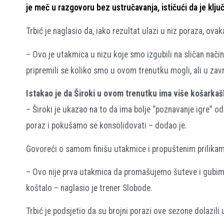
je meč u razgovoru bez ustručavanja, ističući da je klju
Trbić je naglasio da, iako rezultat ulazi u niz poraza, ov
– Ovo je utakmica u nizu koje smo izgubili na sličan način
pripremili se koliko smo u ovom trenutku mogli, ali u zavr
Istakao je da Široki u ovom trenutku ima više košarkašk
– Široki je ukazao na to da ima bolje “poznavanje igre”
poraz i pokušamo se konsolidovati – dodao je.
Govoreći o samom finišu utakmice i propuštenim prilikama, 
– Ovo nije prva utakmica da promašujemo šuteve i gubimo l
koštalo – naglasio je trener Slobode.
Trbić je podsjetio da su brojni porazi ove sezone dolazili