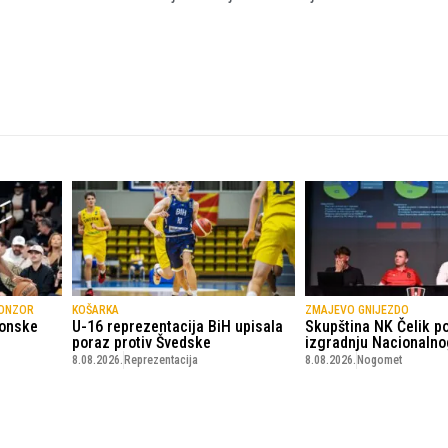
PONZOR
KOŠARKA
ZMAJEVO GNIJEZDO
konske
U-16 reprezentacija BiH upisala
Skupština NK Čelik p
poraz protiv Švedske
izgradnju Nacionalno
8.08.2026.
Reprezentacija
8.08.2026.
Nogomet
© Copyright - VICOBA d.o.o. 2024.