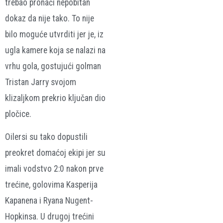
trebao pronaći nepobitan
dokaz da nije tako. To nije
bilo moguće utvrditi jer je, iz
ugla kamere koja se nalazi na
vrhu gola, gostujući golman
Tristan Jarry svojom
klizaljkom prekrio ključan dio
pločice.
Oilersi su tako dopustili
preokret domaćoj ekipi jer su
imali vodstvo 2:0 nakon prve
trećine, golovima Kasperija
Kapanena i Ryana Nugent-
Hopkinsa. U drugoj trećini