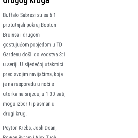
drugog kruga
Buffalo Sabresi su sa 6:1
protutnjali pokraj Boston
Bruinsa i drugom
gostujućom pobjedom u TD
Gardenu došli do vodstva 3:1
u seriji. U sljedećoj utakmici
pred svojim navijačima, koja
je na rasporedu u noći s
utorka na srijedu, u 1.30 sati,
mogu izboriti plasman u
drugi krug.
Peyton Krebs, Josh Doan,
Bowen Byram i Alex Tuch