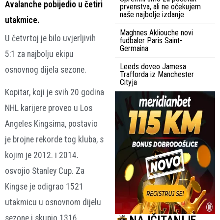
Avalanche pobijedio u četiri
prvenstva, ali ne očekujem
naše najbolje izdanje
utakmice.
Maghnes Akliouche novi
U četvrtoj je bilo uvjerljivih
fudbaler Paris Saint-
Germaina
5:1 za najbolju ekipu
Leeds doveo Jamesa
osnovnog dijela sezone.
Trafforda iz Manchester
Cityja
Kopitar, koji je svih 20 godina
NHL karijere proveo u Los
Angeles Kingsima, postavio
je brojne rekorde tog kluba, s
kojim je 2012. i 2014.
osvojio Stanley Cup. Za
Kingse je odigrao 1521
utakmicu u osnovnom dijelu
sezone i skupio 1316