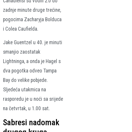
Canadiensi su vodili 2:0 do
zadnje minute druge trećine,
pogocima Zacharyja Bolduca
i Colea Caufielda.
Jake Guentzel u 40. je minuti
smanjio zaostatak
Lightninga, a onda je Hagel s
dva pogotka odveo Tampa
Bay do velike pobjede.
Sljedeća utakmica na
rasporedu je u noći sa srijede
na četvrtak, u 1.00 sat.
Sabresi nadomak