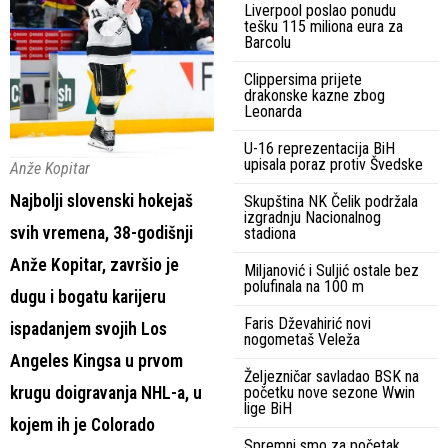
Liverpool poslao ponudu
tešku 115 miliona eura za
Barcolu
Clippersima prijete
drakonske kazne zbog
Leonarda
U-16 reprezentacija BiH
upisala poraz protiv Švedske
Anže Kopitar
Najbolji slovenski hokejaš
Skupština NK Čelik podržala
izgradnju Nacionalnog
svih vremena, 38-godišnji
stadiona
Anže Kopitar, završio je
Miljanović i Suljić ostale bez
polufinala na 100 m
dugu i bogatu karijeru
Faris Dževahirić novi
ispadanjem svojih Los
nogometaš Veleža
Angeles Kingsa u prvom
Željezničar savladao BSK na
krugu doigravanja NHL-a, u
početku nove sezone Wwin
lige BiH
kojem ih je Colorado
Spremni smo za početak