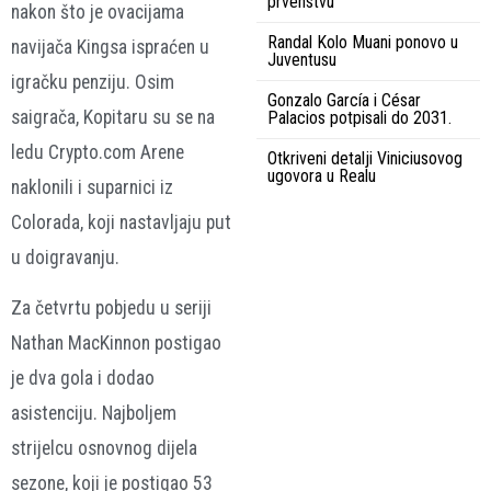
prvenstvu
nakon što je ovacijama
Randal Kolo Muani ponovo u
navijača Kingsa ispraćen u
Juventusu
igračku penziju. Osim
Gonzalo García i César
saigrača, Kopitaru su se na
Palacios potpisali do 2031.
ledu Crypto.com Arene
Otkriveni detalji Viniciusovog
ugovora u Realu
naklonili i suparnici iz
Colorada, koji nastavljaju put
u doigravanju.
Za četvrtu pobjedu u seriji
Nathan MacKinnon postigao
je dva gola i dodao
asistenciju. Najboljem
strijelcu osnovnog dijela
sezone, koji je postigao 53