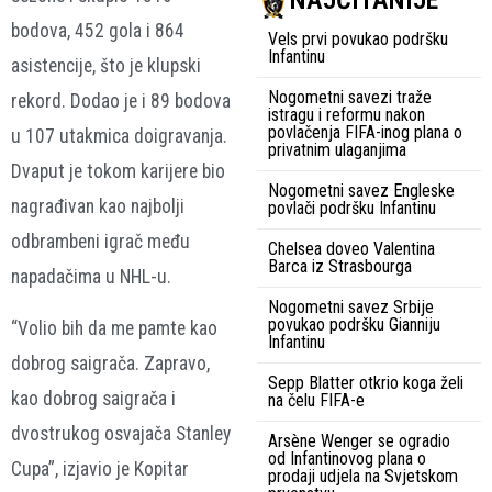
NAJČITANIJE
bodova, 452 gola i 864
Vels prvi povukao podršku
Infantinu
asistencije, što je klupski
Nogometni savezi traže
rekord. Dodao je i 89 bodova
istragu i reformu nakon
povlačenja FIFA-inog plana o
u 107 utakmica doigravanja.
privatnim ulaganjima
Dvaput je tokom karijere bio
Nogometni savez Engleske
nagrađivan kao najbolji
povlači podršku Infantinu
odbrambeni igrač među
Chelsea doveo Valentina
Barca iz Strasbourga
napadačima u NHL-u.
Nogometni savez Srbije
povukao podršku Gianniju
“Volio bih da me pamte kao
Infantinu
dobrog saigrača. Zapravo,
Sepp Blatter otkrio koga želi
kao dobrog saigrača i
na čelu FIFA-e
dvostrukog osvajača Stanley
Arsène Wenger se ogradio
od Infantinovog plana o
Cupa”, izjavio je Kopitar
prodaji udjela na Svjetskom