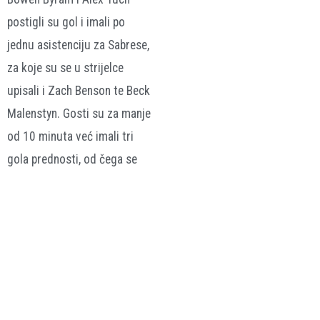
postigli su gol i imali po
jednu asistenciju za Sabrese,
za koje su se u strijelce
upisali i Zach Benson te Beck
Malenstyn. Gosti su za manje
od 10 minuta već imali tri
gola prednosti, od čega se
Bruinsi nisu uspjeli oporaviti.
Sean Kuraly golom je 40
sekundi prije kraja utakmice
samo ublažio poraz Bruinsa.
Index.hr / sportskipuls.ba