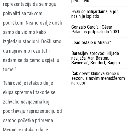
prvenstvu
reprezentacija da se mogu
Hvali se milijardama, a još
pohvaliti sa takvom
nas nije isplatio
podrškom. Nismo ovdje došli
Gonzalo García i César
Palacios potpisali do 2031.
samo da vidimo kako
izgledaju stadioni. Došli smo
Leao ostaje u Milanu?
da napravimo rezultat i
Baresijev sprovod: Hiljade
navijača, Van Basten,
nadam se da ćemo uspjeti u
Savićević, Seedorf, Baggio…
tome.“
Čak devet klubova kreće u
sezonu s novim menadžerom
na klupi
Tahirović je istakao da je
ekipa spremna i takođe se
zahvalio navijačima koji
podržavaju reprezentaciju od
samog početka priprema.
Memić je istakao da je