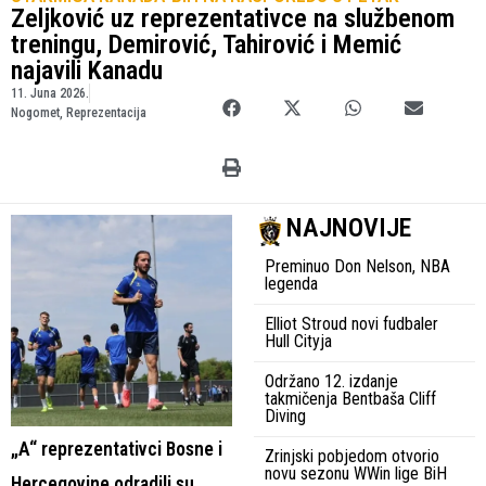
Zeljković uz reprezentativce na službenom
treningu, Demirović, Tahirović i Memić
najavili Kanadu
11. Juna 2026.
Nogomet
,
Reprezentacija
NAJNOVIJE
Preminuo Don Nelson, NBA
legenda
Elliot Stroud novi fudbaler
Hull Cityja
Održano 12. izdanje
takmičenja Bentbaša Cliff
Diving
„A“ reprezentativci Bosne i
Zrinjski pobjedom otvorio
novu sezonu WWin lige BiH
Hercegovine odradili su