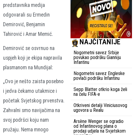
predstavnika medija
odgovarali su Ermedin
Demirović, Benjamin
Tahirović i Amar Memić.
NAJČITANIJE
Demirović se osvrnuo na
Nogometni savez Srbije
povukao podršku Gianniju
uspjeh koji je ekipa napravila
Infantinu
plasmanom na Mundijal:
Nogometni savez Engleske
povlači podršku Infantinu
„Ovo je nešto zaista posebno
Sepp Blatter otkrio koga želi
i jedva čekamo utakmice i
na čelu FIFA-e
početak Svjetskog prvenstva.
Otkriveni detalji Viniciusovog
ugovora u Realu
Zahvalni smo navijačima na
svoj podršci koju nam
Arsène Wenger se ogradio
od Infantinovog plana o
pružaju. Nema mnogo
prodaji udjela na Svjetskom