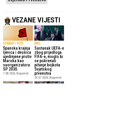
VEZANE VIJESTI
SUMAR I VOX
BBC
Španska krajnja
Sastanak UEFA-e
ljevica i desnica
zbog prijedloga
ujedinjene protiv
FIFA-e, moglo bi
Maroka kao
se pokrenuti
suorganizatora
pitanje bojkota
SP 2030.
Svjetskog
prvenstva
7.08.2026.
Nogomet
29.07.2026.
Nogomet
FIFA OBJAVILA
GLASANJE NA
PLANOVE
ZVANIČNOJ
Britanski
PLATFORMI
premijer
FIFA objavila
Burnham i
idealnu postavu
Blatter kritizirali
Svjetskog
planove za
prvenstva:
uvođenje
Vozinha najveće