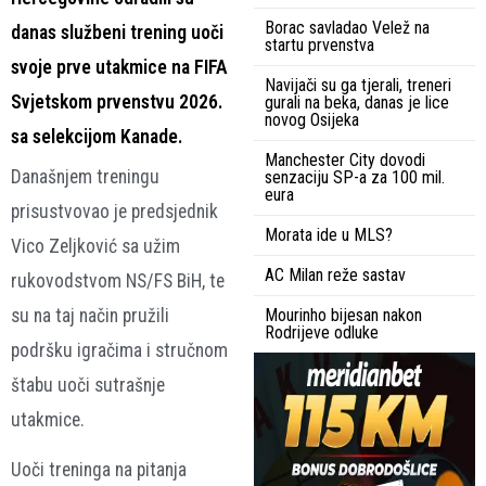
Borac savladao Velež na
danas službeni trening uoči
startu prvenstva
svoje prve utakmice na FIFA
Navijači su ga tjerali, treneri
Svjetskom prvenstvu 2026.
gurali na beka, danas je lice
novog Osijeka
sa selekcijom Kanade.
Manchester City dovodi
Današnjem treningu
senzaciju SP-a za 100 mil.
eura
prisustvovao je predsjednik
Morata ide u MLS?
Vico Zeljković sa užim
AC Milan reže sastav
rukovodstvom NS/FS BiH, te
su na taj način pružili
Mourinho bijesan nakon
Rodrijeve odluke
podršku igračima i stručnom
štabu uoči sutrašnje
utakmice.
Uoči treninga na pitanja