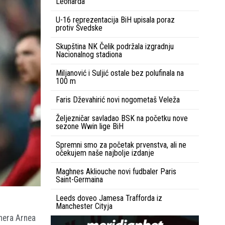
Leonarda
U-16 reprezentacija BiH upisala poraz
protiv Švedske
Skupština NK Čelik podržala izgradnju
Nacionalnog stadiona
Miljanović i Suljić ostale bez polufinala na
100 m
Faris Dževahirić novi nogometaš Veleža
Željezničar savladao BSK na početku nove
sezone Wwin lige BiH
Spremni smo za početak prvenstva, ali ne
očekujem naše najbolje izdanje
Maghnes Akliouche novi fudbaler Paris
Saint-Germaina
Leeds doveo Jamesa Trafforda iz
Manchester Cityja
enera Arnea