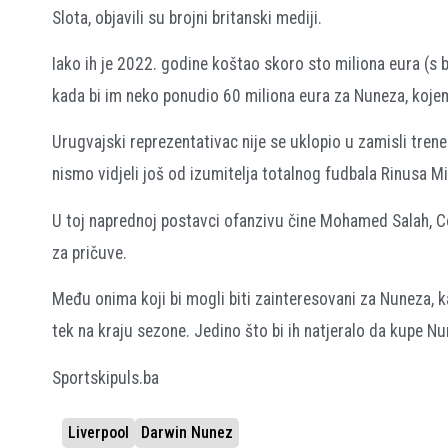
Slota, objavili su brojni britanski mediji.
Iako ih je 2022. godine koštao skoro sto miliona eura (s 
kada bi im neko ponudio 60 miliona eura za Nuneza, kojem
Urugvajski reprezentativac nije se uklopio u zamisli trene
nismo vidjeli još od izumitelja totalnog fudbala Rinusa M
U toj naprednoj postavci ofanzivu čine Mohamed Salah, Co
za pričuve.
Među onima koji bi mogli biti zainteresovani za Nuneza, ka
tek na kraju sezone. Jedino što bi ih natjeralo da kupe N
Sportskipuls.ba
Liverpool
Darwin Nunez