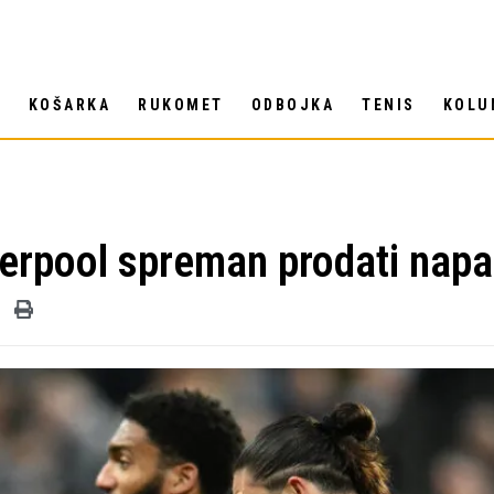
T
KOŠARKA
RUKOMET
ODBOJKA
TENIS
KOLU
verpool spreman prodati nap