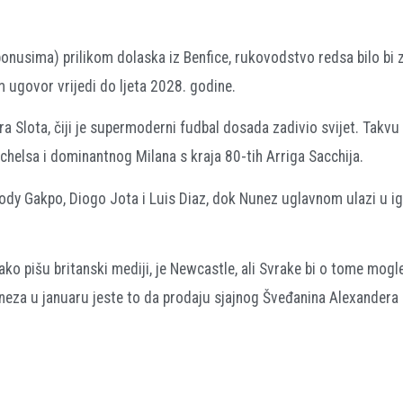
bonusima) prilikom dolaska iz Benfice, rukovodstvo redsa bilo bi
 ugovor vrijedi do ljeta 2028. godine.
ra Slota, čiji je supermoderni fudbal dosada zadivio svijet. Takvu
ichelsa i dominantnog Milana s kraja 80-tih Arriga Sacchija.
dy Gakpo, Diogo Jota i Luis Diaz, dok Nunez uglavnom ulazi u ig
ko pišu britanski mediji, je Newcastle, ali Svrake bi o tome mogle
uneza u januaru jeste to da prodaju sjajnog Šveđanina Alexandera 