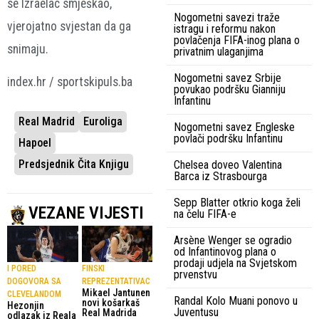
se Izraelac smješkao,
Nogometni savezi traže
vjerojatno svjestan da ga
istragu i reformu nakon
povlačenja FIFA-inog plana o
snimaju.
privatnim ulaganjima
Nogometni savez Srbije
index.hr / sportskipuls.ba
povukao podršku Gianniju
Infantinu
Real Madrid
Euroliga
Nogometni savez Engleske
povlači podršku Infantinu
Hapoel
Predsjednik Čita Knjigu
Chelsea doveo Valentina
Barca iz Strasbourga
Sepp Blatter otkrio koga želi
VEZANE VIJESTI
na čelu FIFA-e
Arsène Wenger se ogradio
od Infantinovog plana o
prodaji udjela na Svjetskom
I PORED
FINSKI
prvenstvu
DOGOVORA SA
REPREZENTATIVAC
Mikael Jantunen
CLEVELANDOM
Randal Kolo Muani ponovo u
novi košarkaš
Hezonjin
Juventusu
Real Madrida
odlazak iz Reala