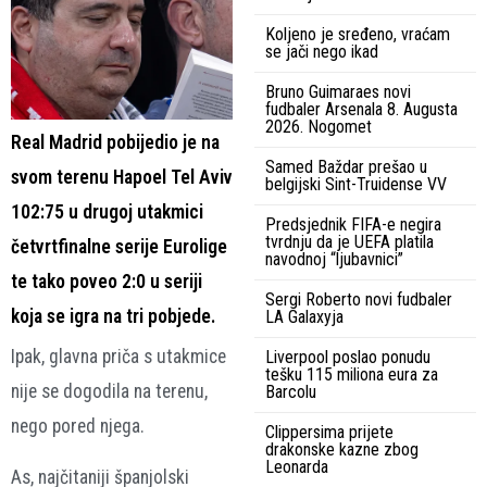
Koljeno je sređeno, vraćam
se jači nego ikad
Bruno Guimaraes novi
fudbaler Arsenala 8. Augusta
2026. Nogomet
Real Madrid pobijedio je na
Samed Baždar prešao u
svom terenu Hapoel Tel Aviv
belgijski Sint-Truidense VV
102:75 u drugoj utakmici
Predsjednik FIFA-e negira
tvrdnju da je UEFA platila
četvrtfinalne serije Eurolige
navodnoj “ljubavnici”
te tako poveo 2:0 u seriji
Sergi Roberto novi fudbaler
koja se igra na tri pobjede.
LA Galaxyja
Ipak, glavna priča s utakmice
Liverpool poslao ponudu
tešku 115 miliona eura za
nije se dogodila na terenu,
Barcolu
nego pored njega.
Clippersima prijete
drakonske kazne zbog
Leonarda
As, najčitaniji španjolski