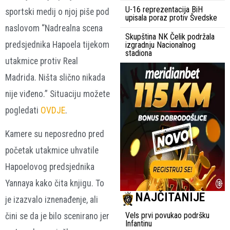
U-16 reprezentacija BiH
sportski medij o njoj piše pod
upisala poraz protiv Švedske
naslovom “Nadrealna scena
Skupština NK Čelik podržala
predsjednika Hapoela tijekom
izgradnju Nacionalnog
stadiona
utakmice protiv Real
Madrida. Ništa slično nikada
nije viđeno.” Situaciju možete
pogledati
OVDJE
.
Kamere su neposredno pred
početak utakmice uhvatile
Hapoelovog predsjednika
Yannaya kako čita knjigu. To
NAJČITANIJE
je izazvalo iznenađenje, ali
Vels prvi povukao podršku
čini se da je bilo scenirano jer
Infantinu