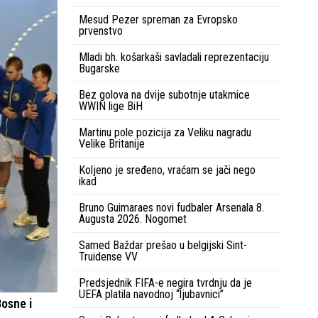
Mesud Pezer spreman za Evropsko
prvenstvo
Mladi bh. košarkaši savladali reprezentaciju
Bugarske
Bez golova na dvije subotnje utakmice
WWIN lige BiH
Martinu pole pozicija za Veliku nagradu
Velike Britanije
Koljeno je sređeno, vraćam se jači nego
ikad
Bruno Guimaraes novi fudbaler Arsenala 8.
Augusta 2026. Nogomet
Samed Baždar prešao u belgijski Sint-
Truidense VV
Predsjednik FIFA-e negira tvrdnju da je
UEFA platila navodnoj “ljubavnici”
Bosne i