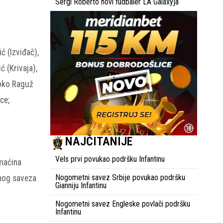
Sergi Roberto novi fudbaler LA Galaxyja
ć (Izviđač),
 (Krivaja),
Roko Raguž
ce;
NAJČITANIJE
Vels prvi povukao podršku Infantinu
omaćina
Nogometni savez Srbije povukao podršku
tnog saveza
Gianniju Infantinu
Nogometni savez Engleske povlači podršku
Infantinu