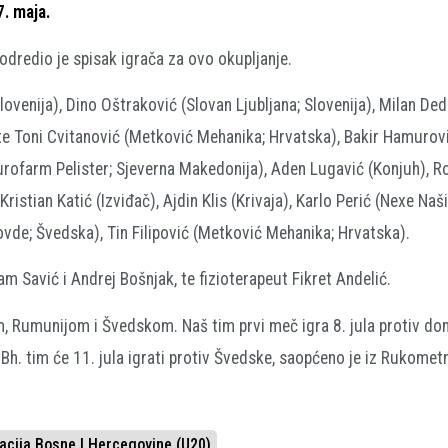
. maja.
odredio je spisak igrača za ovo okupljanje.
ovenija), Dino Oštraković (Slovan Ljubljana; Slovenija), Milan Dedi
te Toni Cvitanović (Metković Mehanika; Hrvatska), Bakir Hamurović
rofarm Pelister; Sjeverna Makedonija), Aden Lugavić (Konjuh), 
ristian Katić (Izviđač), Ajdin Klis (Krivaja), Karlo Perić (Nexe Naši
ovde; Švedska), Tin Filipović (Metković Mehanika; Hrvatska).
 Savić i Andrej Bošnjak, te fizioterapeut Fikret Andelić.
om, Rumunijom i Švedskom. Naš tim prvi meč igra 8. jula protiv d
 Bh. tim će 11. jula igrati protiv Švedske, saopćeno je iz Rukome
cija Bosne I Hercegovine (U20)