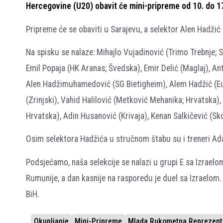
Hercegovine (U20) obavit će mini-pripreme od 10. do 17
Pripreme će se obaviti u Sarajevu, a selektor Alen Hadžić 
Na spisku se nalaze: Mihajlo Vujadinović (Trimo Trebnje; Sl
Emil Popaja (HK Aranas; Švedska), Emir Delić (Maglaj), An
Alen Hadžimuhamedović (SG Bietigheim), Alem Hadžić (Eu
(Zrinjski), Vahid Halilović (Metković Mehanika; Hrvatska), K
Hrvatska), Adin Husanović (Krivaja), Kenan Salkičević (Sk
Osim selektora Hadžića u stručnom štabu su i treneri Adam
Podsjećamo, naša selekcije se nalazi u grupi E sa Izrael
Rumunije, a dan kasnije na rasporedu je duel sa Izraelom.
BiH.
Okupljanje
Mini-Pripreme
Mlada Rukometna Reprezenta