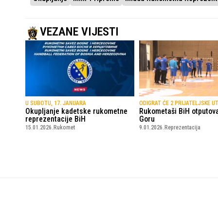
VEZANE VIJESTI
U SUBOTU, 17. JANUARA
ODIGRAT ĆE 2 PRIJATELJSKE U
Okupljanje kadetske rukometne
Rukometaši BiH otputova
reprezentacije BiH
Goru
15.01.2026.
Rukomet
9.01.2026.
Reprezentacija
SportskiPuls.ba