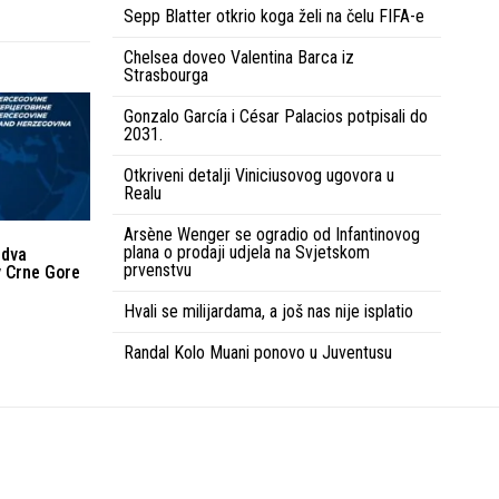
Sepp Blatter otkrio koga želi na čelu FIFA-e
Chelsea doveo Valentina Barca iz
Strasbourga
Gonzalo García i César Palacios potpisali do
2031.
Otkriveni detalji Viniciusovog ugovora u
Realu
Arsène Wenger se ogradio od Infantinovog
plana o prodaji udjela na Svjetskom
 dva
prvenstvu
v Crne Gore
Hvali se milijardama, a još nas nije isplatio
Randal Kolo Muani ponovo u Juventusu
Uvjeti korištenja
Kontakt