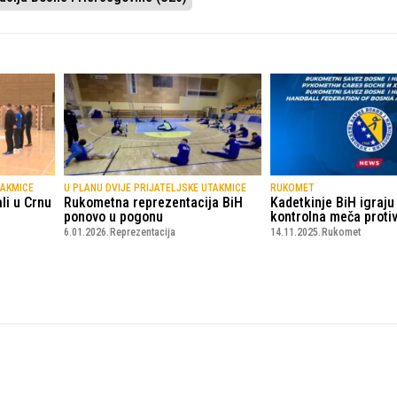
TAKMICE
U PLANU DVIJE PRIJATELJSKE UTAKMICE
RUKOMET
li u Crnu
Rukometna reprezentacija BiH
Kadetkinje BiH igraju
ponovo u pogonu
kontrolna meča proti
6.01.2026.
Reprezentacija
14.11.2025.
Rukomet
© Copyright - VICOBA d.o.o. 2024.