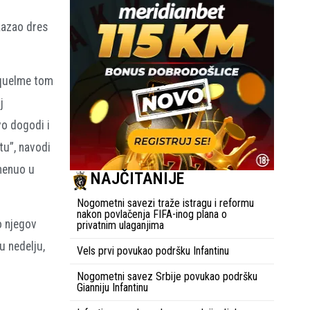
kazao dres
iquelme tom
j
vo dogodi i
tu”, navodi
omenuo u
NAJČITANIJE
Nogometni savezi traže istragu i reformu
nakon povlačenja FIFA-inog plana o
o njegov
privatnim ulaganjima
u nedelju,
Vels prvi povukao podršku Infantinu
Nogometni savez Srbije povukao podršku
Gianniju Infantinu