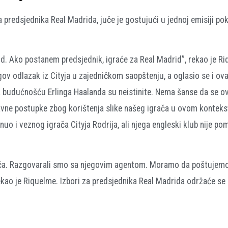
 predsjednika Real Madrida, juče je gostujući u jednoj emisiji po
id. Ako postanem predsjednik, igraće za Real Madrid”, rekao je R
ov odlazak iz Cityja u zajedničkom saopštenju, a oglasio se i ova
i sa budućnošću Erlinga Haalanda su neistinite. Nema šanse da se o
avne postupke zbog korištenja slike našeg igrača u ovom konteks
uo i veznog igrača Cityja Rodrija, ali njega engleski klub nije p
pojača. Razgovarali smo sa njegovim agentom. Moramo da poštujem
 rekao je Riquelme. Izbori za predsjednika Real Madrida održaće se 