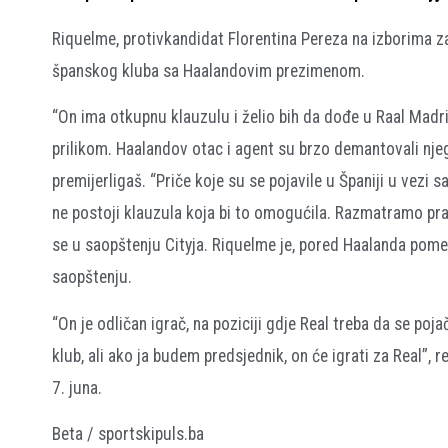
Riquelme, protivkandidat Florentina Pereza na izborima za
španskog kluba sa Haalandovim prezimenom.
“On ima otkupnu klauzulu i želio bih da dođe u Raal Madr
prilikom. Haalandov otac i agent su brzo demantovali njeg
premijerligaš. “Priče koje su se pojavile u Španiji u vez
ne postoji klauzula koja bi to omogućila. Razmatramo pr
se u saopštenju Cityja. Riquelme je, pored Haalanda pomen
saopštenju.
“On je odličan igrač, na poziciji gdje Real treba da se 
klub, ali ako ja budem predsjednik, on će igrati za Real”,
7. juna.
Beta / sportskipuls.ba