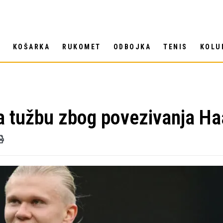
T
KOŠARKA
RUKOMET
ODBOJKA
TENIS
KOLU
a tužbu zbog povezivanja H