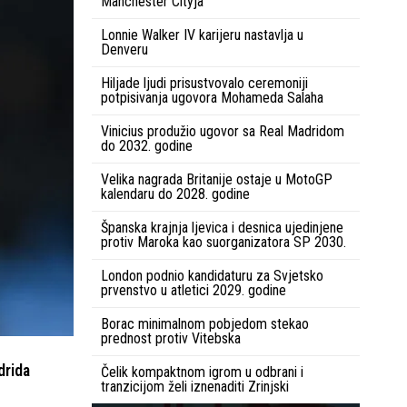
Manchester Cityja
Lonnie Walker IV karijeru nastavlja u
Denveru
Hiljade ljudi prisustvovalo ceremoniji
potpisivanja ugovora Mohameda Salaha
Vinicius produžio ugovor sa Real Madridom
do 2032. godine
Velika nagrada Britanije ostaje u MotoGP
kalendaru do 2028. godine
Španska krajnja ljevica i desnica ujedinjene
protiv Maroka kao suorganizatora SP 2030.
London podnio kandidaturu za Svjetsko
prvenstvo u atletici 2029. godine
Borac minimalnom pobjedom stekao
prednost protiv Vitebska
drida
Čelik kompaktnom igrom u odbrani i
tranzicijom želi iznenaditi Zrinjski