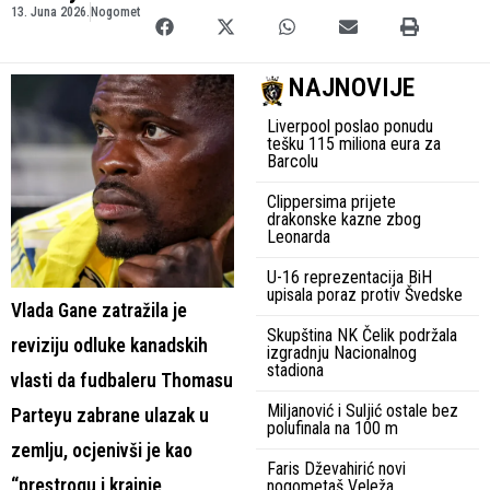
13. Juna 2026.
Nogomet
NAJNOVIJE
Liverpool poslao ponudu
tešku 115 miliona eura za
Barcolu
Clippersima prijete
drakonske kazne zbog
Leonarda
U-16 reprezentacija BiH
upisala poraz protiv Švedske
Vlada Gane zatražila je
Skupština NK Čelik podržala
reviziju odluke kanadskih
izgradnju Nacionalnog
stadiona
vlasti da fudbaleru Thomasu
Miljanović i Suljić ostale bez
Parteyu zabrane ulazak u
polufinala na 100 m
zemlju, ocjenivši je kao
Faris Dževahirić novi
“prestrogu i krajnje
nogometaš Veleža