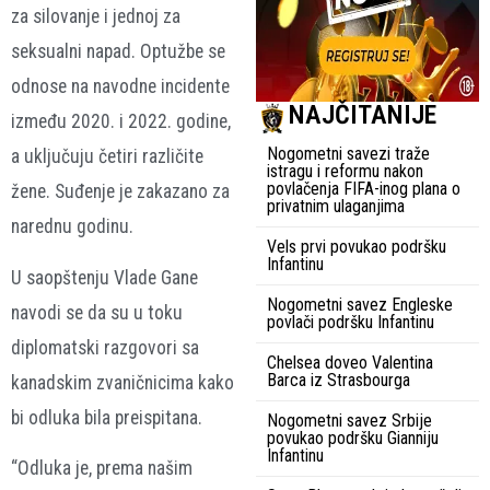
za silovanje i jednoj za
seksualni napad. Optužbe se
odnose na navodne incidente
NAJČITANIJE
između 2020. i 2022. godine,
Nogometni savezi traže
a uključuju četiri različite
istragu i reformu nakon
povlačenja FIFA-inog plana o
žene. Suđenje je zakazano za
privatnim ulaganjima
narednu godinu.
Vels prvi povukao podršku
Infantinu
U saopštenju Vlade Gane
Nogometni savez Engleske
navodi se da su u toku
povlači podršku Infantinu
diplomatski razgovori sa
Chelsea doveo Valentina
Barca iz Strasbourga
kanadskim zvaničnicima kako
bi odluka bila preispitana.
Nogometni savez Srbije
povukao podršku Gianniju
Infantinu
“Odluka je, prema našim