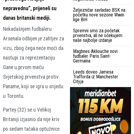
nepravednu”, prijeneli su
Željezničar savladao BSK na
početku nove sezone Wwin
danas britanski mediji.
lige BiH
Nekadašnjem fudbaleru
Spremni smo za početak
prvenstva, ali ne očekujem
Arsenala odbijen je zahtjev za
naše najbolje izdanje
vizu, zbog čega neće moći da
Maghnes Akliouche novi
fudbaler Paris Saint-
nastupi za reprezentaciju
Germaina
Gane u prvom meču
Leeds doveo Jamesa
Svjetskog prvenstva protiv
Trafforda iz Manchester
Cityja
Paname, koji se igra u srijedu
u Torontu.
Partey (32) se u Velikoj
Britaniji izjasnio da nije kriv
po sedam tačaka optužnice