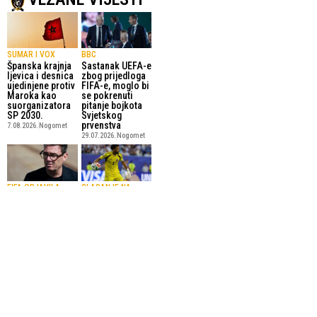
SUMAR I VOX
BBC
Španska krajnja
Sastanak UEFA-e
ljevica i desnica
zbog prijedloga
ujedinjene protiv
FIFA-e, moglo bi
Maroka kao
se pokrenuti
suorganizatora
pitanje bojkota
SP 2030.
Svjetskog
prvenstva
7.08.2026.
Nogomet
29.07.2026.
Nogomet
FIFA OBJAVILA
GLASANJE NA
PLANOVE
ZVANIČNOJ
Britanski
PLATFORMI
premijer
FIFA objavila
Burnham i
idealnu postavu
Blatter kritizirali
Svjetskog
planove za
prvenstva:
uvođenje
Vozinha najveće
privatnih
iznenađenje
investitora u
među 11
FIFA-u
odabranih
29.07.2026.
Nogomet
23.07.2026.
Nogomet