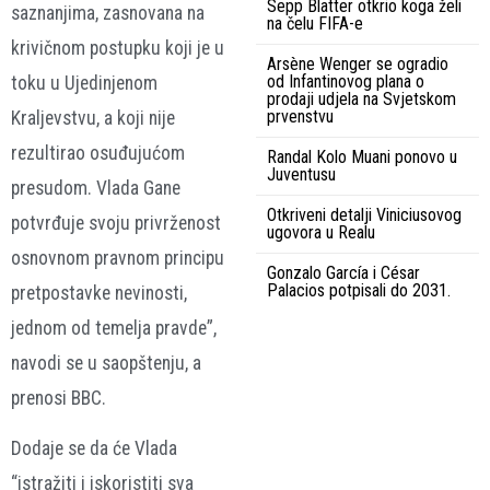
Sepp Blatter otkrio koga želi
saznanjima, zasnovana na
na čelu FIFA-e
krivičnom postupku koji je u
Arsène Wenger se ogradio
od Infantinovog plana o
toku u Ujedinjenom
prodaji udjela na Svjetskom
prvenstvu
Kraljevstvu, a koji nije
rezultirao osuđujućom
Randal Kolo Muani ponovo u
Juventusu
presudom. Vlada Gane
Otkriveni detalji Viniciusovog
potvrđuje svoju privrženost
ugovora u Realu
osnovnom pravnom principu
Gonzalo García i César
Palacios potpisali do 2031.
pretpostavke nevinosti,
jednom od temelja pravde”,
navodi se u saopštenju, a
prenosi BBC.
Dodaje se da će Vlada
“istražiti i iskoristiti sva