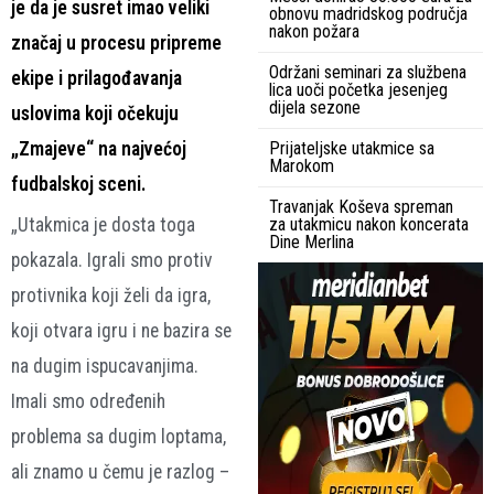
je da je susret imao veliki
obnovu madridskog područja
nakon požara
značaj u procesu pripreme
Održani seminari za službena
ekipe i prilagođavanja
lica uoči početka jesenjeg
dijela sezone
uslovima koji očekuju
„Zmajeve“ na najvećoj
Prijateljske utakmice sa
Marokom
fudbalskoj sceni.
Travanjak Koševa spreman
„Utakmica je dosta toga
za utakmicu nakon koncerata
Dine Merlina
pokazala. Igrali smo protiv
protivnika koji želi da igra,
koji otvara igru i ne bazira se
na dugim ispucavanjima.
Imali smo određenih
problema sa dugim loptama,
ali znamo u čemu je razlog –