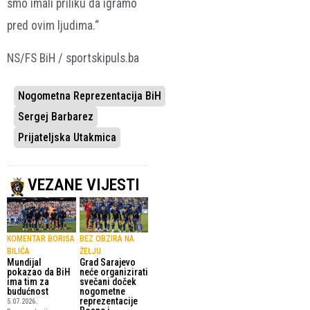
smo imali priliku da igramo
pred ovim ljudima.“
NS/FS BiH / sportskipuls.ba
Nogometna Reprezentacija BiH
Sergej Barbarez
Prijateljska Utakmica
VEZANE VIJESTI
KOMENTAR BORISA
BEZ OBZIRA NA
BILIĆA
ŽELJU
Mundijal
Grad Sarajevo
pokazao da BiH
neće organizirati
ima tim za
svečani doček
budućnost
nogometne
reprezentacije
5.07.2026.