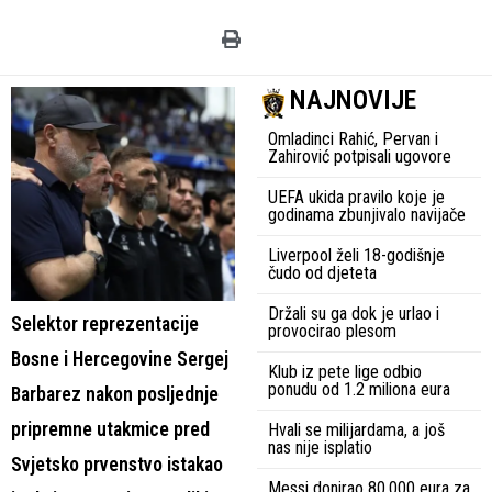
NAJNOVIJE
Omladinci Rahić, Pervan i
Zahirović potpisali ugovore
UEFA ukida pravilo koje je
godinama zbunjivalo navijače
Liverpool želi 18-godišnje
čudo od djeteta
Držali su ga dok je urlao i
Selektor reprezentacije
provocirao plesom
Bosne i Hercegovine Sergej
Klub iz pete lige odbio
ponudu od 1.2 miliona eura
Barbarez nakon posljednje
pripremne utakmice pred
Hvali se milijardama, a još
nas nije isplatio
Svjetsko prvenstvo istakao
Messi donirao 80.000 eura za