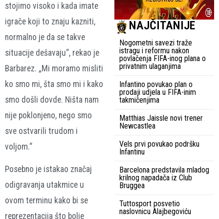
stojimo visoko i kada imate
igrače koji to znaju kazniti,
NAJČITANIJE
normalno je da se takve
Nogometni savezi traže
istragu i reformu nakon
situacije dešavaju“, rekao je
povlačenja FIFA-inog plana o
privatnim ulaganjima
Barbarez. „Mi moramo misliti
ko smo mi, šta smo mi i kako
Infantino povukao plan o
prodaji udjela u FIFA-inim
smo došli dovde. Ništa nam
takmičenjima
nije poklonjeno, nego smo
Matthias Jaissle novi trener
Newcastlea
sve ostvarili trudom i
Vels prvi povukao podršku
voljom.“
Infantinu
Posebno je istakao značaj
Barcelona predstavila mladog
krilnog napadača iz Club
odigravanja utakmice u
Bruggea
ovom terminu kako bi se
Tuttosport posvetio
naslovnicu Alajbegoviću
reprezentacija što bolje