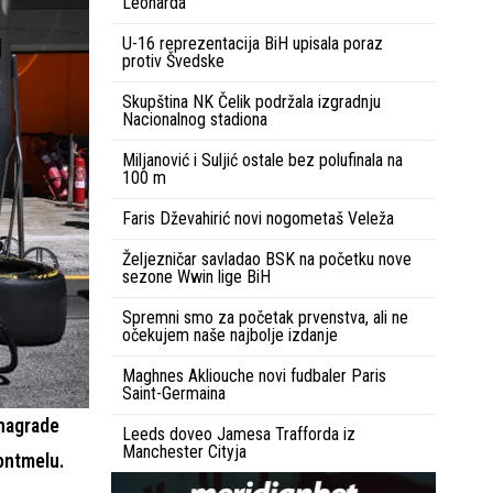
Leonarda
U-16 reprezentacija BiH upisala poraz
protiv Švedske
Skupština NK Čelik podržala izgradnju
Nacionalnog stadiona
Miljanović i Suljić ostale bez polufinala na
100 m
Faris Dževahirić novi nogometaš Veleža
Željezničar savladao BSK na početku nove
sezone Wwin lige BiH
Spremni smo za početak prvenstva, ali ne
očekujem naše najbolje izdanje
Maghnes Akliouche novi fudbaler Paris
Saint-Germaina
 nagrade
Leeds doveo Jamesa Trafforda iz
Manchester Cityja
ontmelu.