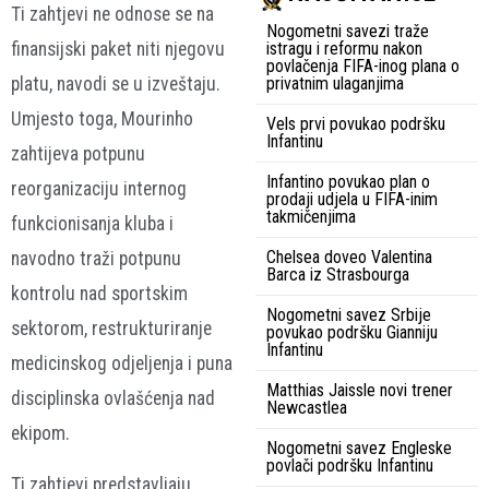
Ti zahtjevi ne odnose se na
Nogometni savezi traže
istragu i reformu nakon
finansijski paket niti njegovu
povlačenja FIFA-inog plana o
privatnim ulaganjima
platu, navodi se u izveštaju.
Umjesto toga, Mourinho
Vels prvi povukao podršku
Infantinu
zahtijeva potpunu
Infantino povukao plan o
reorganizaciju internog
prodaji udjela u FIFA-inim
takmičenjima
funkcionisanja kluba i
Chelsea doveo Valentina
navodno traži potpunu
Barca iz Strasbourga
kontrolu nad sportskim
Nogometni savez Srbije
sektorom, restrukturiranje
povukao podršku Gianniju
Infantinu
medicinskog odjeljenja i puna
Matthias Jaissle novi trener
disciplinska ovlašćenja nad
Newcastlea
ekipom.
Nogometni savez Engleske
povlači podršku Infantinu
Ti zahtjevi predstavljaju