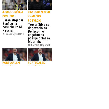
JEDNOGODIŠNJA
LISABONSKI KLUB
POSUDBA
ZVANIČNO
Durán stigao u
POTVRDIO
Benficu na
Trener Silva se
posudbu iz Al
dogovorio sa
Nassra
Benficom o
21.07.2026.
Nogomet
angažmanu
poslije odlaska
Mourinha
10.06.2026.
Nogomet
PORTUGALSKI
PORTUGALSKI
STRUČNJAK
STRUČNJAK
Mourinho tužio
Mourinho: S
Tursku
Realom ću
Europskom sudu
razgovarati
za ljudska prava
sljedeće
sedmice, ali 99
4.06.2026.
Nogomet
posto ostajem u
Benfici
17.05.2026.
Nogomet
SportskiPuls.ba
© Copyright - VICOBA d.o.o. 2024.