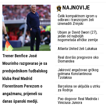
NAJNOVIJE
Čelik kompaktnom igrom u
odbrani i tranzicijom želi
iznenaditi Zrinjski
Ubijen je David Owori (27),
jedan od najboljih
nogometaša afričke zemlje
Atlanta United želi Lukakua
Trener Benfice José
Real dovršio pregovore oko
Diomandea
Mourinho razgovarao je sa
Jakirović angažovao grčkog
predsjednikom fudbalskog
golmana Konstantinosa
Tzolakisa
kluba Real Madrid
Florentinom Perezom o
Barcelona se uključila u utrku
za Rodrija
angažmanu, prijeneli su
Pao dogovor Real Madrida i
danas španski mediji.
Viniciusa Juniora