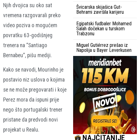
Njih dvojica su oko sat
Švicarska skijašica Gut-
Behrami završila karijeru
vremena razgovarali preko
Egipatski fudbaler Mohamed
video poziva o mogućem
Salah dočekan u turskom
Trabzonu
povratku 63-godišnjeg
trenera na “Santiago
Miguel Gutiérrez prešao iz
Napolija u Bayer Leverkusen
Bernabeu”, pišu mediji.
Kako se navodi, Mourinho je
postavio niz uslova o kojima
se ne može pregovarati i koje
Perez mora da ispuni prije
nego što portugalski trener
pristane da predvodi novi
projekat u Realu.
NAJČITANIJE