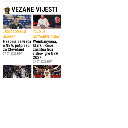
VEZANE VIJESTI
JEDNOGODIŠNJI
“OVO JE
UGOVOR
OSTVARENJE SNA”
Hezonja se vraća
Wembanyama,
u NBA, potpisao
Clark i Rose
za Cleveland
zaštitna lica
video-igre NBA
27.07.2026.
NBA
2K27
23.07.2026.
NBA
REPREZENTATIVAC
CAVALIERSI NE
BIH
ŠTEDE
Nurkić produžio
Mitchell s
saradnju sa
Clevelandom
Jazzom
potpisao četvrti
najveći ugovor u
10.07.2026.
NBA
historiji
8.07.2026.
NBA
SportskiPuls.ba