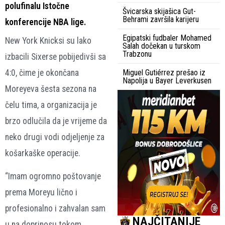
polufinalu Istočne
Švicarska skijašica Gut-
Behrami završila karijeru
konferencije NBA lige.
Egipatski fudbaler Mohamed
New York Knicksi su lako
Salah dočekan u turskom
Trabzonu
izbacili Sixerse pobijedivši sa
4:0, čime je okončana
Miguel Gutiérrez prešao iz
Napolija u Bayer Leverkusen
Moreyeva šesta sezona na
čelu tima, a organizacija je
brzo odlučila da je vrijeme da
neko drugi vodi odjeljenje za
košarkaške operacije.
“Imam ogromno poštovanje
prema Moreyu lično i
profesionalno i zahvalan sam
NAJČITANIJE
u na doprinosu tokom