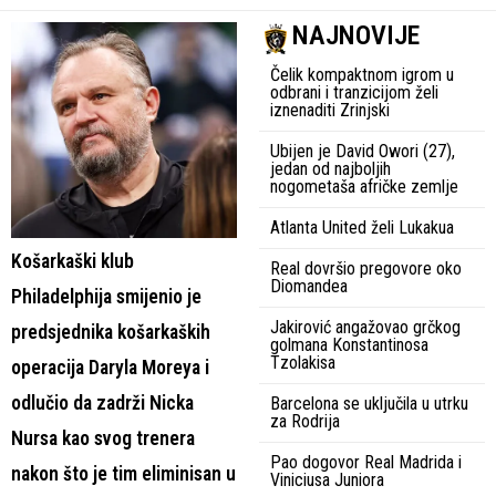
NAJNOVIJE
Čelik kompaktnom igrom u
odbrani i tranzicijom želi
iznenaditi Zrinjski
Ubijen je David Owori (27),
jedan od najboljih
nogometaša afričke zemlje
Atlanta United želi Lukakua
Košarkaški klub
Real dovršio pregovore oko
Diomandea
Philadelphija smijenio je
Jakirović angažovao grčkog
predsjednika košarkaških
golmana Konstantinosa
Tzolakisa
operacija Daryla Moreya i
odlučio da zadrži Nicka
Barcelona se uključila u utrku
za Rodrija
Nursa kao svog trenera
Pao dogovor Real Madrida i
nakon što je tim eliminisan u
Viniciusa Juniora