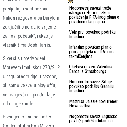
Nogometni savezi traže
posljednjih šest sezona.
istragu i reformu nakon
povlačenja FIFA-inog plana o
Nakon razgovora sa Darylom,
privatnim ulaganjima
zaključili smo da je vrijeme
Vels prvi povukao podršku
za novi početak”, rekao je
Infantinu
vlasnik tima Josh Harris.
Infantino povukao plan o
prodaji udjela u FIFA-inim
takmičenjima
Sixersi su predvođeni
Chelsea doveo Valentina
Moreyem imali skor 270/212
Barca iz Strasbourga
u regularnom dijelu sezone,
Nogometni savez Srbije
ali samo 28/26 u play-offu,
povukao podršku Gianniju
Infantinu
ne uspijevši da prođu dalje
Matthias Jaissle novi trener
od druge runde.
Newcastlea
Nogometni savez Engleske
Bivši generalni menadžer
povlači podršku Infantinu
Golden statea Bob Mayers