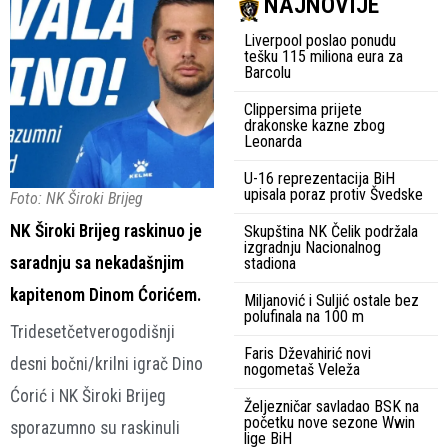
NAJNOVIJE
Liverpool poslao ponudu
tešku 115 miliona eura za
Barcolu
Clippersima prijete
drakonske kazne zbog
Leonarda
U-16 reprezentacija BiH
upisala poraz protiv Švedske
Foto: NK Široki Brijeg
NK Široki Brijeg raskinuo je
Skupština NK Čelik podržala
izgradnju Nacionalnog
saradnju sa nekadašnjim
stadiona
kapitenom Dinom Ćorićem.
Miljanović i Suljić ostale bez
polufinala na 100 m
Tridesetčetverogodišnji
Faris Dževahirić novi
desni bočni/krilni igrač Dino
nogometaš Veleža
Ćorić i NK Široki Brijeg
Željezničar savladao BSK na
početku nove sezone Wwin
sporazumno su raskinuli
lige BiH