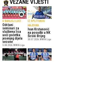
VEZANE VIJESTI
U BANJOJ LUCI
IZ SPLITSKOG
Održani
HAJDUKA
seminari za
Ivan Krstanović
službena lica
na posudbi u NK
uoči početka
Široki Brijeg
jesenjeg dijela
30.07.2026.
WWIN Liga
sezone
5.08.2026.
WWIN Liga
STIGAO IZ RUDAR
NA PECARI
PRIJEDORA
VJERUJU U SVOJE
Andrés
SNAGE
Mohedano novi
Nikola i Josip
igrač NK Čelik
Marić potpisali
23.06.2026.
WWIN Liga
profesionalne
ugovore
18.06.2026.
WWIN Liga
SportskiPuls.ba
© Copyright - VICOBA d.o.o. 2024.