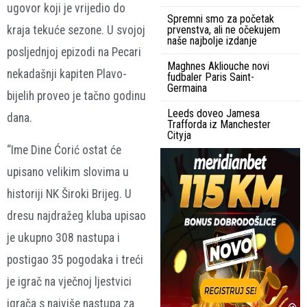
ugovor koji je vrijedio do
Spremni smo za početak
kraja tekuće sezone. U svojoj
prvenstva, ali ne očekujem
naše najbolje izdanje
posljednjoj epizodi na Pecari
Maghnes Akliouche novi
nekadašnji kapiten Plavo-
fudbaler Paris Saint-
Germaina
bijelih proveo je tačno godinu
Leeds doveo Jamesa
dana.
Trafforda iz Manchester
Cityja
‘’Ime Dine Ćorić ostat će
upisano velikim slovima u
historiji NK Široki Brijeg. U
dresu najdražeg kluba upisao
je ukupno 308 nastupa i
postigao 35 pogodaka i treći
je igrač na vječnoj ljestvici
igrača s najviše nastupa za