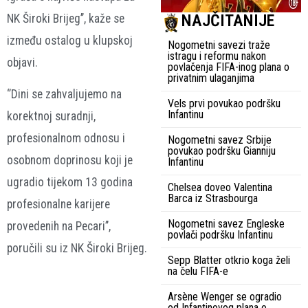
NAJČITANIJE
NK Široki Brijeg’’, kaže se
između ostalog u klupskoj
Nogometni savezi traže
istragu i reformu nakon
objavi.
povlačenja FIFA-inog plana o
privatnim ulaganjima
‘’Dini se zahvaljujemo na
Vels prvi povukao podršku
Infantinu
korektnoj suradnji,
profesionalnom odnosu i
Nogometni savez Srbije
povukao podršku Gianniju
osobnom doprinosu koji je
Infantinu
ugradio tijekom 13 godina
Chelsea doveo Valentina
Barca iz Strasbourga
profesionalne karijere
Nogometni savez Engleske
provedenih na Pecari’’,
povlači podršku Infantinu
poručili su iz NK Široki Brijeg.
Sepp Blatter otkrio koga želi
na čelu FIFA-e
Arsène Wenger se ogradio
od Infantinovog plana o