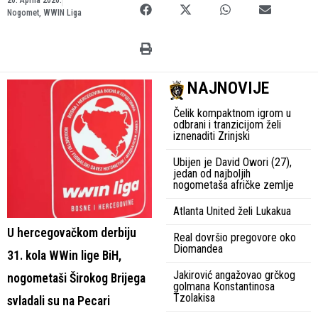
Nogomet
,
WWIN Liga
NAJNOVIJE
Čelik kompaktnom igrom u
odbrani i tranzicijom želi
iznenaditi Zrinjski
Ubijen je David Owori (27),
jedan od najboljih
nogometaša afričke zemlje
Atlanta United želi Lukakua
U hercegovačkom derbiju
Real dovršio pregovore oko
Diomandea
31. kola WWin lige BiH,
Jakirović angažovao grčkog
nogometaši Širokog Brijega
golmana Konstantinosa
Tzolakisa
svladali su na Pecari