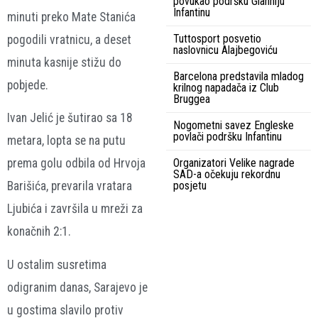
povukao podršku Gianniju
Infantinu
minuti preko Mate Stanića
Tuttosport posvetio
pogodili vratnicu, a deset
naslovnicu Alajbegoviću
minuta kasnije stižu do
Barcelona predstavila mladog
pobjede.
krilnog napadača iz Club
Bruggea
Ivan Jelić je šutirao sa 18
Nogometni savez Engleske
povlači podršku Infantinu
metara, lopta se na putu
Organizatori Velike nagrade
prema golu odbila od Hrvoja
SAD-a očekuju rekordnu
posjetu
Barišića, prevarila vratara
Ljubića i završila u mreži za
konačnih 2:1.
U ostalim susretima
odigranim danas, Sarajevo je
u gostima slavilo protiv