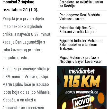
momčad Zrinjskog
Barcelona se uključila u utrku
za Rodrija
rezultatom 2:1 (1:0).
Pao dogovor Real Madrida i
Zrinjski je u prvom dijelu
Viniciusa Juniora
imao nekoliko izglednih
Švicarska skijašica Gut-
Behrami završila karijeru
prilika, a najveću u 37. minuti
Egipatski fudbaler Mohamed
kada je Dan Lagumdžija s
Salah dočekan u turskom
Trabzonu
ruba kaznenog prostora
pogodio gredu.
Miguel Gutiérrez prešao iz
Napolija u Bayer Leverkusen
Kazna za promašaje stigla je
u 39. minuti. Vratar gostiju
Marin Ljubić loše je ispucao
loptu koja dolazi do Mihaela
Klepača, a on ulazi u
šesnaesterac i preciznim