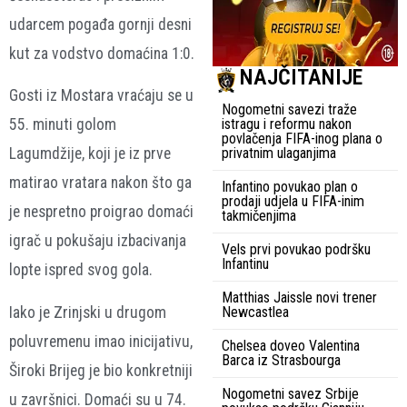
udarcem pogađa gornji desni
kut za vodstvo domaćina 1:0.
NAJČITANIJE
Gosti iz Mostara vraćaju se u
Nogometni savezi traže
istragu i reformu nakon
55. minuti golom
povlačenja FIFA-inog plana o
privatnim ulaganjima
Lagumdžije, koji je iz prve
matirao vratara nakon što ga
Infantino povukao plan o
prodaji udjela u FIFA-inim
je nespretno proigrao domaći
takmičenjima
igrač u pokušaju izbacivanja
Vels prvi povukao podršku
Infantinu
lopte ispred svog gola.
Matthias Jaissle novi trener
Newcastlea
Iako je Zrinjski u drugom
poluvremenu imao inicijativu,
Chelsea doveo Valentina
Barca iz Strasbourga
Široki Brijeg je bio konkretniji
Nogometni savez Srbije
u završnici. Domaći su u 74.