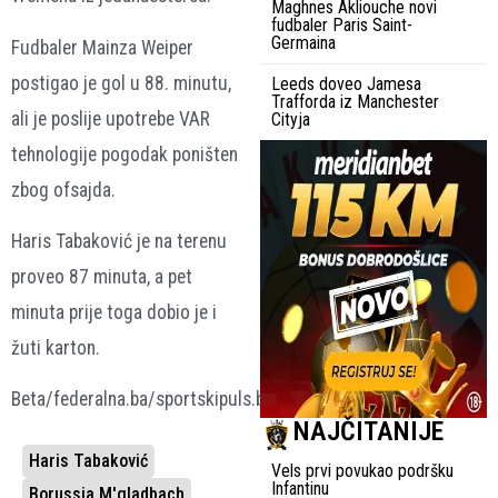
Maghnes Akliouche novi
fudbaler Paris Saint-
Germaina
Fudbaler Mainza Weiper
postigao je gol u 88. minutu,
Leeds doveo Jamesa
Trafforda iz Manchester
ali je poslije upotrebe VAR
Cityja
tehnologije pogodak poništen
zbog ofsajda.
Haris Tabaković je na terenu
proveo 87 minuta, a pet
minuta prije toga dobio je i
žuti karton.
Beta/federalna.ba/sportskipuls.ba
NAJČITANIJE
Haris Tabaković
Vels prvi povukao podršku
Infantinu
Borussia M'gladbach