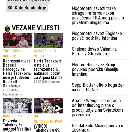
30. Kolo Bundeslige
Nogometni savezi traže
istragu i reformu nakon
povlačenja FIFA-inog plana o
privatnim ulaganjima
VEZANE VIJESTI
Nogometni savez Engleske
povlači podršku Infantinu
Chelsea doveo Valentina
TROGODIŠNJI
OHRABRUJUĆA
Barca iz Strasbourga
UGOVOR
VIJEST
Reprezentativac
Haris Tabaković
Nogometni savez Srbije
Bosne i
ostaje uz
povukao podršku Gianniju
Hercegovine
reprezentaciju,
Haris Tabaković
naknadni poziv
Infantinu
novi je fudbaler
za Arjana Malića
Red Bull
19.05.2026.
Nogomet
Sepp Blatter otkrio koga želi
Salzburga
na čelu FIFA-e
11.07.2026.
Reprezentacija
Arsène Wenger se ogradio
od Infantinovog plana o
prodaji udjela na Svjetskom
prvenstvu
NAŠI U BUNDESLIGI
BH.
Povreda
REPREZENTATIVAC
Tabakovića,
Randal Kolo Muani ponovo u
(VIDEO)
autogol Vasilja i
Juventusu
Tabaković u 89.