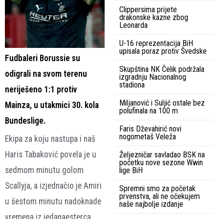
Clippersima prijete
drakonske kazne zbog
Leonarda
U-16 reprezentacija BiH
upisala poraz protiv Švedske
Fudbaleri Borussie su
Skupština NK Čelik podržala
odigrali na svom terenu
izgradnju Nacionalnog
stadiona
neriješeno 1:1 protiv
Miljanović i Suljić ostale bez
Mainza, u utakmici 30. kola
polufinala na 100 m
Bundeslige.
Faris Dževahirić novi
nogometaš Veleža
Ekipa za koju nastupa i naš
Haris Tabaković povela je u
Željezničar savladao BSK na
početku nove sezone Wwin
sedmom minutu golom
lige BiH
Scallyja, a izjednačio je Amiri
Spremni smo za početak
prvenstva, ali ne očekujem
u šestom minutu nadoknade
naše najbolje izdanje
vremena iz jedanaesterca.