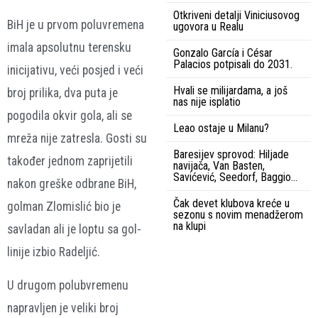
Otkriveni detalji Viniciusovog
BiH je u prvom poluvremena
ugovora u Realu
imala apsolutnu terensku
Gonzalo García i César
Palacios potpisali do 2031.
inicijativu, veći posjed i veći
Hvali se milijardama, a još
broj prilika, dva puta je
nas nije isplatio
pogodila okvir gola, ali se
Leao ostaje u Milanu?
mreža nije zatresla. Gosti su
Baresijev sprovod: Hiljade
također jednom zaprijetili
navijača, Van Basten,
Savićević, Seedorf, Baggio…
nakon greške odbrane BiH,
Čak devet klubova kreće u
golman Zlomislić bio je
sezonu s novim menadžerom
na klupi
savladan ali je loptu sa gol-
linije izbio Radeljić.
U drugom polubvremenu
napravljen je veliki broj