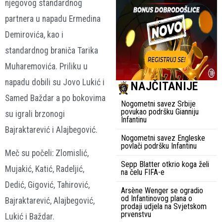
njegovog standardnog
partnera u napadu Ermedina
Demirovića, kao i
standardnog braniča Tarika
Muharemovića. Priliku u
napadu dobili su Jovo Lukić i
NAJČITANIJE
Samed Baždar a po bokovima
Nogometni savez Srbije
povukao podršku Gianniju
su igrali brzonogi
Infantinu
Bajraktarević i Alajbegović.
Nogometni savez Engleske
povlači podršku Infantinu
Meč su počeli: Zlomislić,
Sepp Blatter otkrio koga želi
Mujakić, Katić, Radeljić,
na čelu FIFA-e
Dedić, Gigović, Tahirović,
Arsène Wenger se ogradio
od Infantinovog plana o
Bajraktarević, Alajbegović,
prodaji udjela na Svjetskom
prvenstvu
Lukić i Baždar.