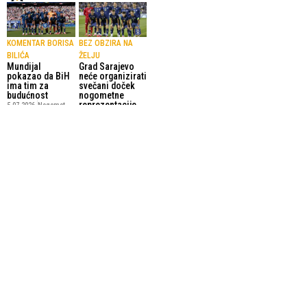
KOMENTAR BORISA
BEZ OBZIRA NA
BILIĆA
ŽELJU
Mundijal
Grad Sarajevo
pokazao da BiH
neće organizirati
ima tim za
svečani doček
budućnost
nogometne
reprezentacije
5.07.2026.
Nogomet
Bosne i
Hercegovine
3.07.2026.
Nogomet
OD DJEČAKA IZ
POTVRDILA FIFA
Brazilac dijeli
SARAJEVA DO
pravdu na meču
KAPITENA
BiH – SAD
(VIDEO)
29.06.2026.
Nogomet
Emotivan
zagrljaj Edina
Džeke obišao je
svijet
3.07.2026.
Reprezentacija
SportskiPuls.ba