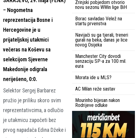
SARAJEVO, 29. maja (FENA)
Zrinjski pobjedom otvorio
novu sezonu WWin lige BiH
– Nogometna
Borac savladao Velež na
reprezentacija Bosne i
startu prvenstva
Hercegovine je u
Navijači su ga tjerali, treneri
prijateljskoj utakmici
gurali na beka, danas je lice
novog Osijeka
večeras na Koševu sa
Manchester City dovodi
selekcijom Sjeverne
senzaciju SP-a za 100 mil.
eura
Makedonije odigrala
Morata ide u MLS?
neriješeno, 0:0.
AC Milan reže sastav
Selektor Sergej Barbarez
pružio je priliku skoro svim
Mourinho bijesan nakon
Rodrijeve odluke
reprezentativcima, a odlučio
je utakmicu započeti bez
prvog napadača Edina Džeke i