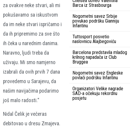
Chelsea doveo Valentina
za ovakve neke stvari, ali mi
Barca iz Strasbourga
pokušavamo sa iskustvom
Nogometni savez Srbije
povukao podršku Gianniju
da im neke stvari ispričamo i
Infantinu
da ih pripremimo za sve što
Tuttosport posvetio
naslovnicu Alajbegoviću
ih čeka u narednim danima.
Barcelona predstavila mladog
Naravno, ljudi treba da
krilnog napadača iz Club
Bruggea
uživaju. Mi smo namjerno
izabrali da ovih prvih 7 dana
Nogometni savez Engleske
povlači podršku Infantinu
provedemo u Sarajevu, da
Organizatori Velike nagrade
našim navijačima podarimo
SAD-a očekuju rekordnu
posjetu
još malo radosti.“
Nidal Čelik je večeras
debitovao u dresu Zmajeva.