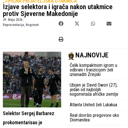
„TIPIČNA PRIJATELJSKA UTAKMICA''
Izjave selektora i igrača nakon utakmice
protiv Sjeverne Makedonije
29. Maja 2026.
Reprezentacija
,
Nogomet
NAJNOVIJE
Čelik kompaktnom igrom u
odbrani i tranzicijom želi
iznenaditi Zrinjski
Ubijen je David Owori (27),
jedan od najboljih
nogometaša afričke zemlje
Atlanta United želi Lukakua
Selektor Sergej Barbarez
Real dovršio pregovore oko
Diomandea
prokomentarisao je