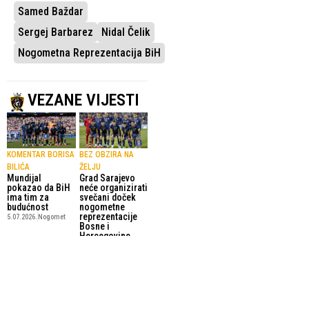
Samed Baždar
Sergej Barbarez
Nidal Čelik
Nogometna Reprezentacija BiH
VEZANE VIJESTI
KOMENTAR BORISA
BEZ OBZIRA NA
BILIĆA
ŽELJU
Mundijal
Grad Sarajevo
pokazao da BiH
neće organizirati
ima tim za
svečani doček
budućnost
nogometne
reprezentacije
5.07.2026.
Nogomet
Bosne i
Hercegovine
3.07.2026.
Reprezentacija
OD DJEČAKA IZ
SERGEJ BARBAREZ