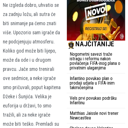
Ne izgleda dobro, uhvatio se
za zadnju ložu, ali sutra će
biti snimanje pa ćemo znati
više. Upozorio sam igrače da
ne podcjenjuju atmosferu.
NAJČITANIJE
Koliko god može biti lijepo,
Nogometni savezi traže
istragu i reformu nakon
može da ode i u drugom
povlačenja FIFA-inog plana o
privatnim ulaganjima
pravcu. Jače smo trenirali
ove sedmice, a neke igrače
Infantino povukao plan o
prodaji udjela u FIFA-inim
smo pričuvali, poput kapitena
takmičenjima
Džeke i Šunjića. Velika je
Vels prvi povukao podršku
Infantinu
euforija u državi, to smo
Matthias Jaissle novi trener
tražili, ali za neke igrače
Newcastlea
može biti teško. Premladi su