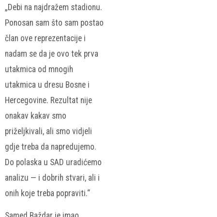
„Debi na najdražem stadionu.
Ponosan sam što sam postao
član ove reprezentacije i
nadam se da je ovo tek prva
utakmica od mnogih
utakmica u dresu Bosne i
Hercegovine. Rezultat nije
onakav kakav smo
priželjkivali, ali smo vidjeli
gdje treba da napredujemo.
Do polaska u SAD uradićemo
analizu — i dobrih stvari, ali i
onih koje treba popraviti.“
Samed Baždar je imao