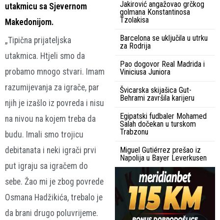
Jakirović angažovao grčkog
utakmicu sa Sjevernom
golmana Konstantinosa
Tzolakisa
Makedonijom.
Barcelona se uključila u utrku
„Tipična prijateljska
za Rodrija
utakmica. Htjeli smo da
Pao dogovor Real Madrida i
probamo mnogo stvari. Imam
Viniciusa Juniora
razumijevanja za igrače, par
Švicarska skijašica Gut-
Behrami završila karijeru
njih je izašlo iz povreda i nisu
Egipatski fudbaler Mohamed
na nivou na kojem treba da
Salah dočekan u turskom
Trabzonu
budu. Imali smo trojicu
debitanata i neki igrači prvi
Miguel Gutiérrez prešao iz
Napolija u Bayer Leverkusen
put igraju sa igračem do
sebe. Žao mi je zbog povrede
Osmana Hadžikića, trebalo je
da brani drugo poluvrijeme.