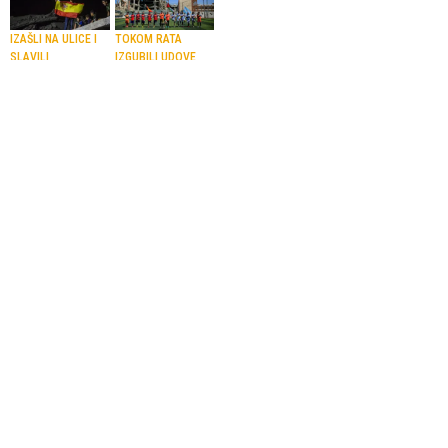
IZAŠLI NA ULICE I
TOKOM RATA
SLAVILI
IZGUBILI UDOVE
Palestinci slavili
Palestinski
pobjedu Španije
amputirci
na Svjetskom
odigrali
prvenstvu
simboličnu
fudbalsku
20.07.2026.
Nogomet
utakmicu na
ratom
oštećenom
stadionu u Gazi
uoči finala
Svjetskog
prvenstva
18.07.2026.
Nogomet
U SEPTEMBRU
UZ NALOG DA
FIFA planira
OSTANE U KUĆNOM
simboličnu
PRITVORU
utakmicu Izraela
Izrael pustio na
i Palestine na
slobodu
otvaranju novog
nogometašicu
U-15 turnira u
palestinske
SAD-u
nogometne
15.06.2026.
Nogomet
reprezentacije