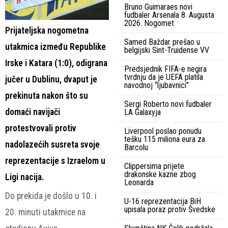
Bruno Guimaraes novi
fudbaler Arsenala 8. Augusta
2026. Nogomet
Prijateljska nogometna
Samed Baždar prešao u
utakmica između Republike
belgijski Sint-Truidense VV
Irske i Katara (1:0), odigrana
Predsjednik FIFA-e negira
tvrdnju da je UEFA platila
jučer u Dublinu, dvaput je
navodnoj “ljubavnici”
prekinuta nakon što su
Sergi Roberto novi fudbaler
domaći navijači
LA Galaxyja
protestvovali protiv
Liverpool poslao ponudu
tešku 115 miliona eura za
nadolazećih susreta svoje
Barcolu
reprezentacije s Izraelom u
Clippersima prijete
drakonske kazne zbog
Ligi nacija.
Leonarda
Do prekida je došlo u 10. i
U-16 reprezentacija BiH
upisala poraz protiv Švedske
20. minuti utakmice na