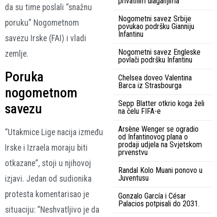
privatnim ulaganjima
da su time poslali “snažnu
Nogometni savez Srbije
poruku” Nogometnom
povukao podršku Gianniju
Infantinu
savezu Irske (FAI) i vladi
Nogometni savez Engleske
zemlje.
povlači podršku Infantinu
Poruka
Chelsea doveo Valentina
Barca iz Strasbourga
nogometnom
Sepp Blatter otkrio koga želi
savezu
na čelu FIFA-e
Arsène Wenger se ogradio
“Utakmice Lige nacija između
od Infantinovog plana o
prodaji udjela na Svjetskom
Irske i Izraela moraju biti
prvenstvu
otkazane”, stoji u njihovoj
Randal Kolo Muani ponovo u
Juventusu
izjavi. Jedan od sudionika
protesta komentarisao je
Gonzalo García i César
Palacios potpisali do 2031.
situaciju: “Neshvatljivo je da