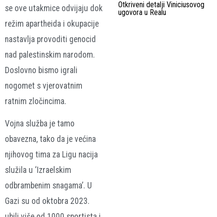
Otkriveni detalji Viniciusovog
se ove utakmice odvijaju dok
ugovora u Realu
režim apartheida i okupacije
nastavlja provoditi genocid
nad palestinskim narodom.
Doslovno bismo igrali
nogomet s vjerovatnim
ratnim zločincima.
Vojna služba je tamo
obavezna, tako da je većina
njihovog tima za Ligu nacija
služila u ‘Izraelskim
odbrambenim snagama’. U
Gazi su od oktobra 2023.
ubili više od 1000 sportista i