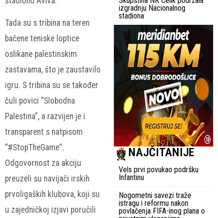
stadionu Aviva.
Skupština NK Čelik podržala
izgradnju Nacionalnog
stadiona
Tada su s tribina na teren
bačene teniske loptice
oslikane palestinskim
zastavama, što je zaustavilo
igru. S tribina su se također
čuli povici “Slobodna
Palestina”, a razvijen je i
transparent s natpisom
“#StopTheGame”.
NAJČITANIJE
Odgovornost za akciju
Vels prvi povukao podršku
Infantinu
preuzeli su navijači irskih
prvoligaških klubova, koji su
Nogometni savezi traže
istragu i reformu nakon
u zajedničkoj izjavi poručili
povlačenja FIFA-inog plana o