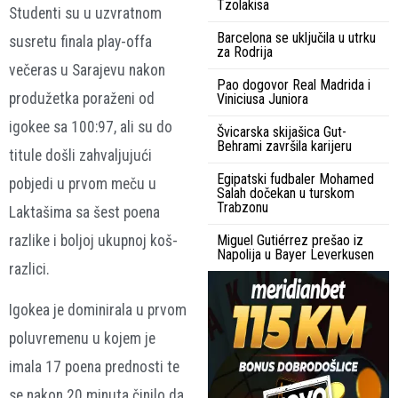
Tzolakisa
Studenti su u uzvratnom
Barcelona se uključila u utrku
susretu finala play-offa
za Rodrija
večeras u Sarajevu nakon
Pao dogovor Real Madrida i
produžetka poraženi od
Viniciusa Juniora
igokee sa 100:97, ali su do
Švicarska skijašica Gut-
Behrami završila karijeru
titule došli zahvaljujući
Egipatski fudbaler Mohamed
pobjedi u prvom meču u
Salah dočekan u turskom
Trabzonu
Laktašima sa šest poena
razlike i boljoj ukupnoj koš-
Miguel Gutiérrez prešao iz
Napolija u Bayer Leverkusen
razlici.
Igokea je dominirala u prvom
poluvremenu u kojem je
imala 17 poena prednosti te
se nakon 20 minuta činilo da