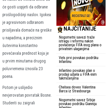
će gosti uspjeti da odbrane
prošlogodišnji naslov. Igokea
je agresivnom odbranom
NAJČITANIJE
prisiljavala domaće na greške
Nogometni savezi traže
u napadima, a preciznim
istragu i reformu nakon
povlačenja FIFA-inog plana o
šutevima konstantno
privatnim ulaganjima
povećavala prednost koja je
Vels prvi povukao podršku
u prvim minutama drugog
Infantinu
poluvremena iznosila 23
Infantino povukao plan o
prodaji udjela u FIFA-inim
poena.
takmičenjima
Chelsea doveo Valentina
Potom je uslijedio
Barca iz Strasbourga
nevjerovatan povratak Bosne.
Nogometni savez Srbije
Studenti su zaigrali
povukao podršku Gianniju
Infantinu