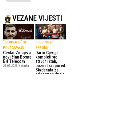
VEZANE VIJESTI
“STUDENTI” SE
PRED NOVU
POJAČAVAJU
SEZONU
Centar Zmajeva
Dario Gjergja
novi član Bosne
kompletirao
BH Telecom
stručni štab,
poznat raspored
26.07.2026.
Košarka
Studenata za
pripremne duele
21.07.2026.
Košarka
ŽELIMO IZGRADITI
HITNA
MODERAN I
REORGANIZACIJA
Nova uprava
STABILAN KLUB
preuzima KK
Dario Gjergja
Bosna
zvanično
23.06.2026.
Košarka
predstavljen u
KK Bosna
13.07.2026.