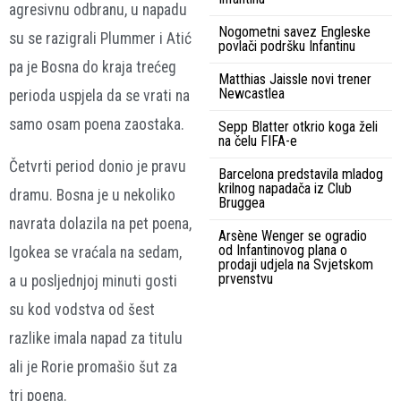
agresivnu odbranu, u napadu
Nogometni savez Engleske
su se razigrali Plummer i Atić
povlači podršku Infantinu
pa je Bosna do kraja trećeg
Matthias Jaissle novi trener
Newcastlea
perioda uspjela da se vrati na
samo osam poena zaostaka.
Sepp Blatter otkrio koga želi
na čelu FIFA-e
Četvrti period donio je pravu
Barcelona predstavila mladog
krilnog napadača iz Club
dramu. Bosna je u nekoliko
Bruggea
navrata dolazila na pet poena,
Arsène Wenger se ogradio
od Infantinovog plana o
Igokea se vraćala na sedam,
prodaji udjela na Svjetskom
prvenstvu
a u posljednjoj minuti gosti
su kod vodstva od šest
razlike imala napad za titulu
ali je Rorie promašio šut za
tri poena.