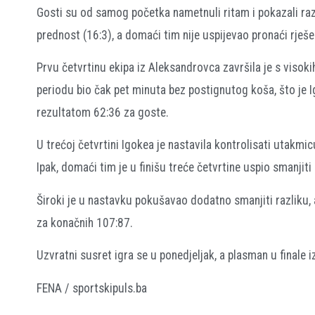
Gosti su od samog početka nametnuli ritam i pokazali razl
prednost (16:3), a domaći tim nije uspijevao pronaći rješe
Prvu četvrtinu ekipa iz Aleksandrovca završila je s visokih
periodu bio čak pet minuta bez postignutog koša, što je I
rezultatom 62:36 za goste.
U trećoj četvrtini Igokea je nastavila kontrolisati utakmic
Ipak, domaći tim je u finišu treće četvrtine uspio smanji
Široki je u nastavku pokušavao dodatno smanjiti razliku, al
za konačnih 107:87.
Uzvratni susret igra se u ponedjeljak, a plasman u finale
FENA / sportskipuls.ba