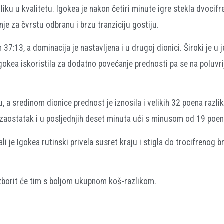
iku u kvalitetu. Igokea je nakon četiri minute igre stekla dvocifr
nje za čvrstu odbranu i brzu tranziciju gostiju.
 37:13, a dominacija je nastavljena i u drugoj dionici. Široki je u
gokea iskoristila za dodatno povećanje prednosti pa se na poluvr
u, a sredinom dionice prednost je iznosila i velikih 32 poena razlik
ti zaostatak i u posljednjih deset minuta ući s minusom od 19 poen
i je Igokea rutinski privela susret kraju i stigla do trocifrenog 
 izborit će tim s boljom ukupnom koš-razlikom.