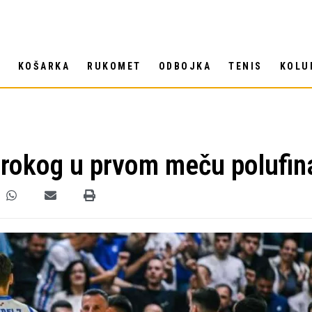
T
KOŠARKA
RUKOMET
ODBOJKA
TENIS
KOLU
Širokog u prvom meču polufin