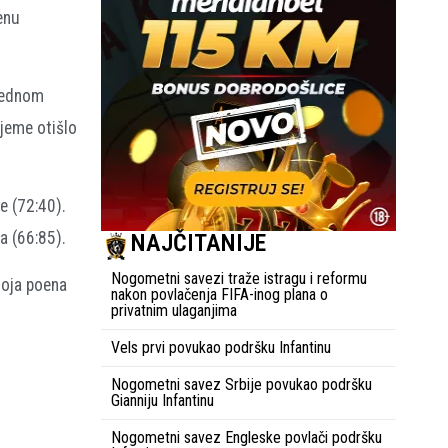
enu
 jednom
ijeme otišlo
e (72:40).
a (66:85).
NAJČITANIJE
Nogometni savezi traže istragu i reformu
broja poena
nakon povlačenja FIFA-inog plana o
privatnim ulaganjima
Vels prvi povukao podršku Infantinu
Nogometni savez Srbije povukao podršku
Gianniju Infantinu
Nogometni savez Engleske povlači podršku