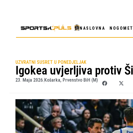
NASLOVNA
NOGOME
UZVRATNI SUSRET U PONEDJELJAK
Igokea uvjerljiva protiv 
23. Maja 2026.
Košarka
,
Prvenstvo BiH (M)