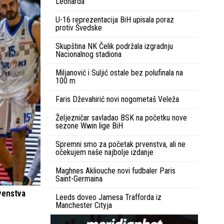
Leonarda
U-16 reprezentacija BiH upisala poraz
protiv Švedske
Skupština NK Čelik podržala izgradnju
Nacionalnog stadiona
Miljanović i Suljić ostale bez polufinala na
100 m
Faris Dževahirić novi nogometaš Veleža
Željezničar savladao BSK na početku nove
sezone Wwin lige BiH
Spremni smo za početak prvenstva, ali ne
očekujem naše najbolje izdanje
Maghnes Akliouche novi fudbaler Paris
Saint-Germaina
rvenstva
Leeds doveo Jamesa Trafforda iz
Manchester Cityja