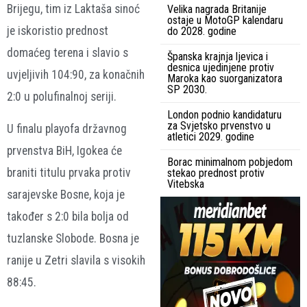
Brijegu, tim iz Laktaša sinoć
Velika nagrada Britanije
ostaje u MotoGP kalendaru
je iskoristio prednost
do 2028. godine
domaćeg terena i slavio s
Španska krajnja ljevica i
desnica ujedinjene protiv
uvjeljivih 104:90, za konačnih
Maroka kao suorganizatora
SP 2030.
2:0 u polufinalnoj seriji.
London podnio kandidaturu
za Svjetsko prvenstvo u
U finalu playofa državnog
atletici 2029. godine
prvenstva BiH, Igokea će
Borac minimalnom pobjedom
braniti titulu prvaka protiv
stekao prednost protiv
Vitebska
sarajevske Bosne, koja je
također s 2:0 bila bolja od
tuzlanske Slobode. Bosna je
ranije u Zetri slavila s visokih
88:45.