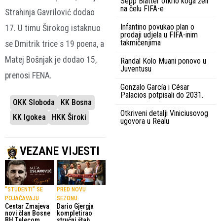
Sepp Blatter otkrio koga želi
na čelu FIFA-e
Strahinja Gavrilović dodao
Infantino povukao plan o
17. U timu Širokog istaknuo
prodaji udjela u FIFA-inim
takmičenjima
se Dmitrik trice s 19 poena, a
Matej Bošnjak je dodao 15,
Randal Kolo Muani ponovo u
Juventusu
prenosi FENA.
Gonzalo García i César
Palacios potpisali do 2031.
OKK Sloboda
KK Bosna
Otkriveni detalji Viniciusovog
KK Igokea
HKK Široki
ugovora u Realu
VEZANE VIJESTI
“STUDENTI” SE
PRED NOVU
POJAČAVAJU
SEZONU
Centar Zmajeva
Dario Gjergja
novi član Bosne
kompletirao
BH Telecom
stručni štab,