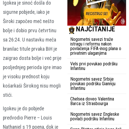
Igokea je sinoć došla do
sigurne pobjede, iako je
Široki započeo meč nešto
NAJČITANIJE
bolje i dobio prvu četvrtinu
Nogometni savezi traže
sa 26:24. U nastavku meča
istragu i reformu nakon
povlačenja FIFA-inog plana o
branilac titule prvaka BiH je
privatnim ulaganjima
zaigrao dosta bolje i već prije
Vels prvi povukao podršku
posljednjeg perioda igre imao
Infantinu
je visoku prednost koju
Nogometni savez Srbije
povukao podršku Gianniju
košarkaši Širokog nisu mogli
Infantinu
stići.
Chelsea doveo Valentina
Barca iz Strasbourga
Igokeu je do pobjede
Nogometni savez Engleske
predvodio Pierre – Louis
povlači podršku Infantinu
Nathaniel s 19 poena, dok je