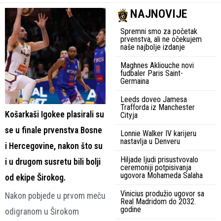
NAJNOVIJE
Spremni smo za početak
prvenstva, ali ne očekujem
naše najbolje izdanje
Maghnes Akliouche novi
fudbaler Paris Saint-
Germaina
Leeds doveo Jamesa
Trafforda iz Manchester
Košarkaši Igokee plasirali su
Cityja
se u finale prvenstva Bosne
Lonnie Walker IV karijeru
nastavlja u Denveru
i Hercegovine, nakon što su
Hiljade ljudi prisustvovalo
i u drugom susretu bili bolji
ceremoniji potpisivanja
ugovora Mohameda Salaha
od ekipe Širokog.
Vinicius produžio ugovor sa
Nakon pobjede u prvom meču
Real Madridom do 2032.
godine
odigranom u Širokom