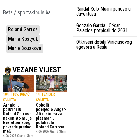
Randal Kolo Muani ponovo u
Beta / sportskipuls.ba
Juventusu
Gonzalo García i César
Roland Garros
Palacios potpisali do 2031.
Marta Kostyuk
Otkriveni detalji Viniciusovog
ugovora u Realu
Marie Bouzkova
VEZANE VIJESTI
104. I 105. IGRAČ
14. TENISER
SVIJETA
SVIJETA
Arnaldi u
Cobolli
polufinalu
pobijedio Auger-
Roland Garrosa
Aliassimea za
nakon što mu je
plasman u
Berrettini zbog
polufinale
povrede predao
Roland Garrosa
meč
4.06.2026.
Grand Slam
4.06.2026.
Grand Slam