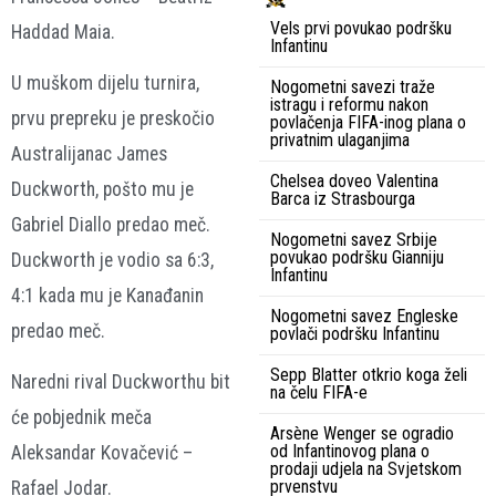
Vels prvi povukao podršku
Haddad Maia.
Infantinu
U muškom dijelu turnira,
Nogometni savezi traže
istragu i reformu nakon
prvu prepreku je preskočio
povlačenja FIFA-inog plana o
privatnim ulaganjima
Australijanac James
Chelsea doveo Valentina
Duckworth, pošto mu je
Barca iz Strasbourga
Gabriel Diallo predao meč.
Nogometni savez Srbije
povukao podršku Gianniju
Duckworth je vodio sa 6:3,
Infantinu
4:1 kada mu je Kanađanin
Nogometni savez Engleske
predao meč.
povlači podršku Infantinu
Sepp Blatter otkrio koga želi
Naredni rival Duckworthu bit
na čelu FIFA-e
će pobjednik meča
Arsène Wenger se ogradio
od Infantinovog plana o
Aleksandar Kovačević –
prodaji udjela na Svjetskom
prvenstvu
Rafael Jodar.