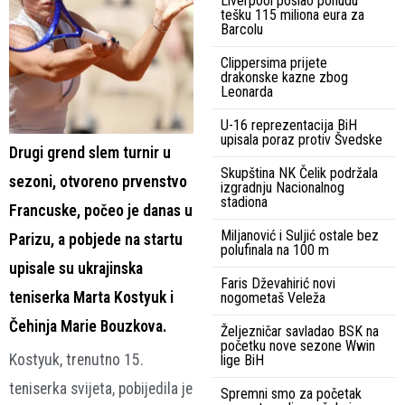
Liverpool poslao ponudu
tešku 115 miliona eura za
Barcolu
Clippersima prijete
drakonske kazne zbog
Leonarda
U-16 reprezentacija BiH
upisala poraz protiv Švedske
Drugi grend slem turnir u
Skupština NK Čelik podržala
sezoni, otvoreno prvenstvo
izgradnju Nacionalnog
stadiona
Francuske, počeo je danas u
Miljanović i Suljić ostale bez
Parizu, a pobjede na startu
polufinala na 100 m
upisale su ukrajinska
Faris Dževahirić novi
teniserka Marta Kostyuk i
nogometaš Veleža
Čehinja Marie Bouzkova.
Željezničar savladao BSK na
početku nove sezone Wwin
Kostyuk, trenutno 15.
lige BiH
teniserka svijeta, pobijedila je
Spremni smo za početak