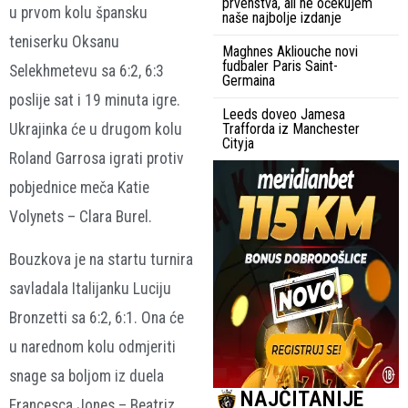
prvenstva, ali ne očekujem
u prvom kolu špansku
naše najbolje izdanje
teniserku Oksanu
Maghnes Akliouche novi
fudbaler Paris Saint-
Selekhmetevu sa 6:2, 6:3
Germaina
poslije sat i 19 minuta igre.
Leeds doveo Jamesa
Ukrajinka će u drugom kolu
Trafforda iz Manchester
Cityja
Roland Garrosa igrati protiv
pobjednice meča Katie
Volynets – Clara Burel.
Bouzkova je na startu turnira
savladala Italijanku Luciju
Bronzetti sa 6:2, 6:1. Ona će
u narednom kolu odmjeriti
snage sa boljom iz duela
NAJČITANIJE
Francesca Jones – Beatriz