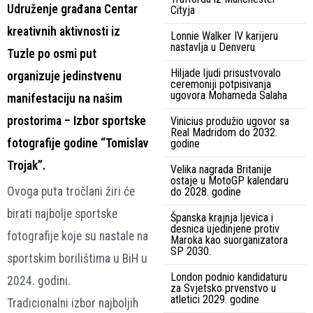
Udruženje građana Centar
Cityja
kreativnih aktivnosti iz
Lonnie Walker IV karijeru
nastavlja u Denveru
Tuzle po osmi put
Hiljade ljudi prisustvovalo
organizuje jedinstvenu
ceremoniji potpisivanja
ugovora Mohameda Salaha
manifestaciju na našim
prostorima – Izbor sportske
Vinicius produžio ugovor sa
Real Madridom do 2032.
fotografije godine “Tomislav
godine
Trojak”.
Velika nagrada Britanije
ostaje u MotoGP kalendaru
Ovoga puta tročlani žiri će
do 2028. godine
birati najbolje sportske
Španska krajnja ljevica i
desnica ujedinjene protiv
fotografije koje su nastale na
Maroka kao suorganizatora
SP 2030.
sportskim borilištima u BiH u
London podnio kandidaturu
2024. godini.
za Svjetsko prvenstvo u
atletici 2029. godine
Tradicionalni izbor najboljih