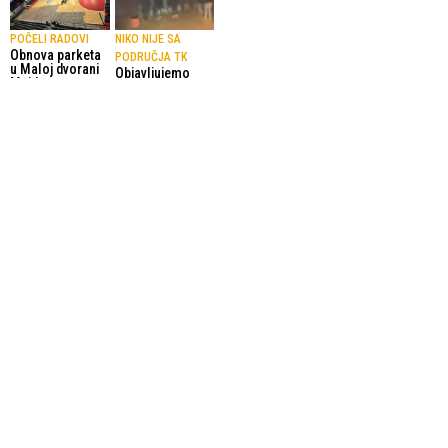
POČELI RADOVI
NIKO NIJE SA
Obnova parketa
PODRUČJA TK
u Maloj dvorani
Objavljujemo
Mejdana
imena
unaprijedit će
povrijeđenih u
uslove za
tučnjavi navijača
sportiste i
Crvene zvezde i
međunarodna
Hajduka kod
takmičenja
Aerodroma
16.06.2026.
Tuzla
Ostali sportovi
25.01.2026.
Ostali sportovi
POVRIJEĐENE 23
EKIPNO
OSOBE
PRVENSTVO BIH U
Tučnjava
TUZLI
navijača Crvene
AK Sloboda –
zvezde i Torcide
Tehnograd prvak
u blizini
BiH za juniore,
Međunarodnog
juniorke
aerodroma
viceprvakinje
Tuzla
7.09.2025.
Atletika
25.01.2026.
Ostali sportovi