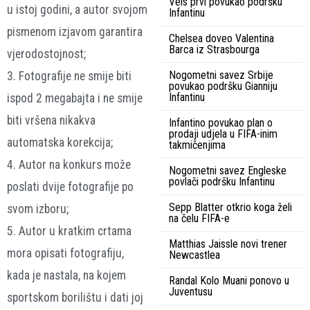
Vels prvi povukao podršku
u istoj godini, a autor svojom
Infantinu
pismenom izjavom garantira
Chelsea doveo Valentina
Barca iz Strasbourga
vjerodostojnost;
Nogometni savez Srbije
3. Fotografije ne smije biti
povukao podršku Gianniju
Infantinu
ispod 2 megabajta i ne smije
biti vršena nikakva
Infantino povukao plan o
prodaji udjela u FIFA-inim
automatska korekcija;
takmičenjima
4. Autor na konkurs može
Nogometni savez Engleske
povlači podršku Infantinu
poslati dvije fotografije po
Sepp Blatter otkrio koga želi
svom izboru;
na čelu FIFA-e
5. Autor u kratkim crtama
Matthias Jaissle novi trener
mora opisati fotografiju,
Newcastlea
kada je nastala, na kojem
Randal Kolo Muani ponovo u
Juventusu
sportskom borilištu i dati joj