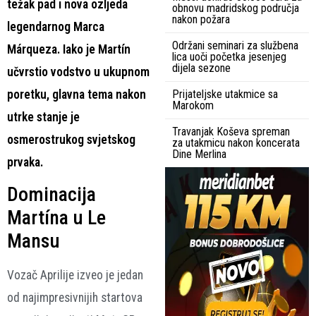
težak pad i nova ozljeda
obnovu madridskog područja
nakon požara
legendarnog Marca
Održani seminari za službena
Márqueza. Iako je Martín
lica uoči početka jesenjeg
dijela sezone
učvrstio vodstvo u ukupnom
poretku, glavna tema nakon
Prijateljske utakmice sa
Marokom
utrke stanje je
Travanjak Koševa spreman
osmerostrukog svjetskog
za utakmicu nakon koncerata
Dine Merlina
prvaka.
Dominacija
Martína u Le
Mansu
Vozač Aprilije izveo je jedan
od najimpresivnijih startova