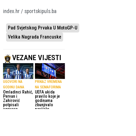
index.hr / sportskipuls.ba
Pad Svjetskog Prvaka U MotoGP-U
Velika Nagrada Francuske
VEZANE VIJESTI
UGOVORI NA
PRIKAZ VREMENA
GODINU DANA
NA SEMAFORIMA
Omladinci Rahić,
UEFA ukida
Pervan i
pravilo koje je
Zahirović
godinama
potpisali
zbunjivalo
ugovore
navijače
5.08.2026.
WWIN Liga
5.08.2026.
Nogomet
ODUŠEVIO NA SP
NEYMAR POLUDIO