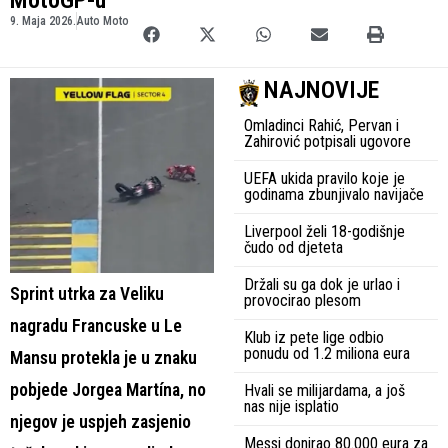
MotoGP-u
9. Maja 2026.
Auto Moto
NAJNOVIJE
Omladinci Rahić, Pervan i
Zahirović potpisali ugovore
UEFA ukida pravilo koje je
godinama zbunjivalo navijače
Liverpool želi 18-godišnje
čudo od djeteta
Držali su ga dok je urlao i
Sprint utrka za Veliku
provocirao plesom
nagradu Francuske u Le
Klub iz pete lige odbio
ponudu od 1.2 miliona eura
Mansu protekla je u znaku
pobjede Jorgea Martína, no
Hvali se milijardama, a još
nas nije isplatio
njegov je uspjeh zasjenio
Messi donirao 80.000 eura za