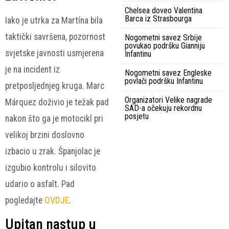
Chelsea doveo Valentina
Barca iz Strasbourga
Iako je utrka za Martína bila
taktički savršena, pozornost
Nogometni savez Srbije
povukao podršku Gianniju
svjetske javnosti usmjerena
Infantinu
je na incident iz
Nogometni savez Engleske
povlači podršku Infantinu
pretposljednjeg kruga. Marc
Organizatori Velike nagrade
Márquez doživio je težak pad
SAD-a očekuju rekordnu
posjetu
nakon što ga je motocikl pri
velikoj brzini doslovno
izbacio u zrak. Španjolac je
izgubio kontrolu i silovito
udario o asfalt. Pad
pogledajte
OVDJE
.
Upitan nastup u