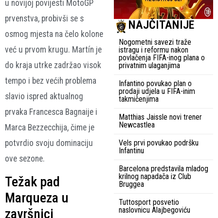
u novijoj povijesti MotoGP
prvenstva, probivši se s
NAJČITANIJE
osmog mjesta na čelo kolone
Nogometni savezi traže
već u prvom krugu. Martín je
istragu i reformu nakon
povlačenja FIFA-inog plana o
do kraja utrke zadržao visok
privatnim ulaganjima
tempo i bez većih problema
Infantino povukao plan o
prodaji udjela u FIFA-inim
slavio ispred aktualnog
takmičenjima
prvaka Francesca Bagnaije i
Matthias Jaissle novi trener
Newcastlea
Marca Bezzecchija, čime je
potvrdio svoju dominaciju
Vels prvi povukao podršku
Infantinu
ove sezone.
Barcelona predstavila mladog
krilnog napadača iz Club
Težak pad
Bruggea
Marqueza u
Tuttosport posvetio
naslovnicu Alajbegoviću
završnici