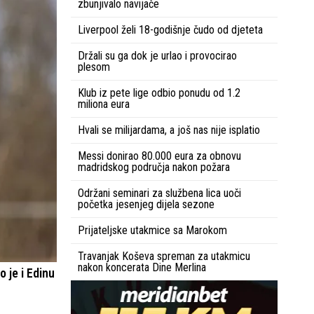
zbunjivalo navijače
Liverpool želi 18-godišnje čudo od djeteta
Držali su ga dok je urlao i provocirao
plesom
Klub iz pete lige odbio ponudu od 1.2
miliona eura
Hvali se milijardama, a još nas nije isplatio
Messi donirao 80.000 eura za obnovu
madridskog područja nakon požara
Održani seminari za službena lica uoči
početka jesenjeg dijela sezone
Prijateljske utakmice sa Marokom
Travanjak Koševa spreman za utakmicu
nakon koncerata Dine Merlina
o je i Edinu