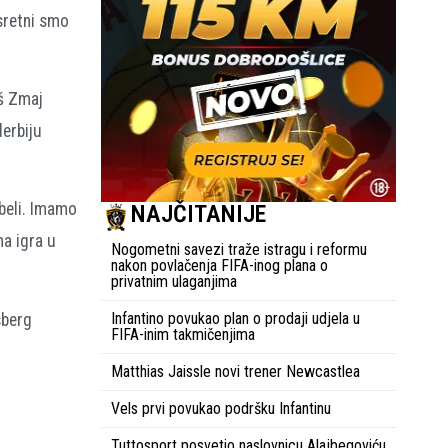
sretni smo
aš Zmaj
erbiju
abeli. Imamo
NAJČITANIJE
na igra u
Nogometni savezi traže istragu i reformu
nakon povlačenja FIFA-inog plana o
privatnim ulaganjima
Infantino povukao plan o prodaji udjela u
sberg
FIFA-inim takmičenjima
Matthias Jaissle novi trener Newcastlea
Vels prvi povukao podršku Infantinu
Tuttosport posvetio naslovnicu Alajbegoviću