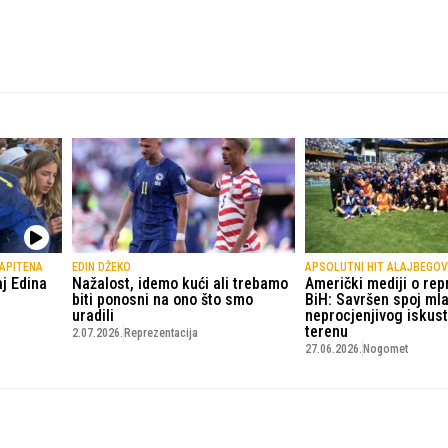
KAPITENA
EDIN DŽEKO
APSOLUTNI HIT ALAJBEGOV
j Edina
Nažalost, idemo kući ali trebamo
Američki mediji o rep
biti ponosni na ono što smo
BiH: Savršen spoj mla
uradili
neprocjenjivog iskus
terenu
2.07.2026.
Reprezentacija
27.06.2026.
Nogomet
© Copyright - VICOBA d.o.o. 2024.