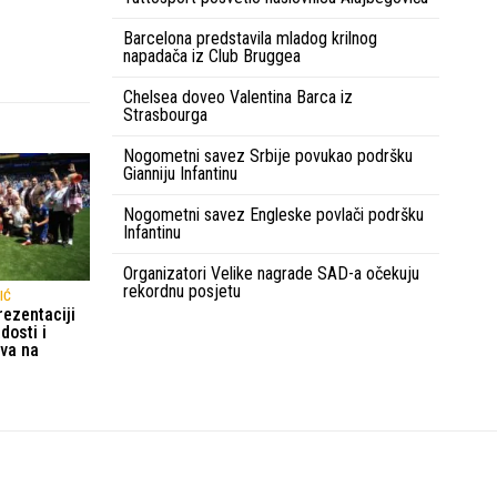
Barcelona predstavila mladog krilnog
napadača iz Club Bruggea
Chelsea doveo Valentina Barca iz
Strasbourga
Nogometni savez Srbije povukao podršku
Gianniju Infantinu
Nogometni savez Engleske povlači podršku
Infantinu
Organizatori Velike nagrade SAD-a očekuju
rekordnu posjetu
IĆ
rezentaciji
dosti i
tva na
Uvjeti korištenja
Kontakt