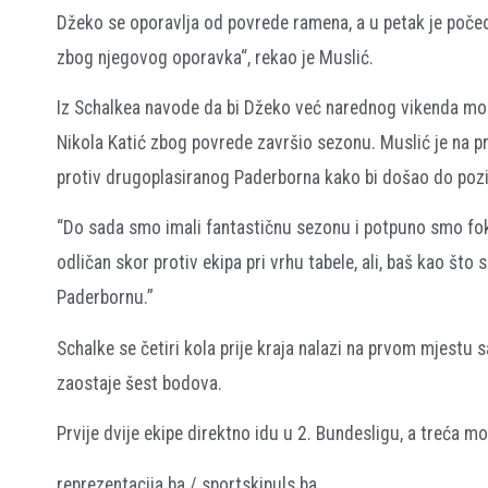
Džeko se oporavlja od povrede ramena, a u petak je počeo 
zbog njegovog oporavka“, rekao je Muslić.
Iz Schalkea navode da bi Džeko već narednog vikenda mog
Nikola Katić zbog povrede završio sezonu. Muslić je na 
protiv drugoplasiranog Paderborna kako bi došao do pozi
“Do sada smo imali fantastičnu sezonu i potpuno smo foku
odličan skor protiv ekipa pri vrhu tabele, ali, baš kao št
Paderbornu.”
Schalke se četiri kola prije kraja nalazi na prvom mjestu
zaostaje šest bodova.
Prvije dvije ekipe direktno idu u 2. Bundesligu, a treća 
reprezentacija.ba / sportskipuls.ba