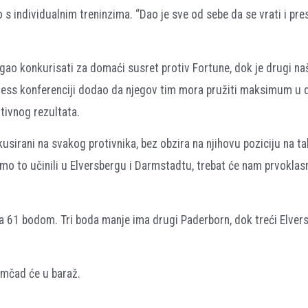
s individualnim treninzima. “Dao je sve od sebe da se vrati i pre
ao konkurisati za domaći susret protiv Fortune, dok je drugi n
press konferenciji dodao da njegov tim mora pružiti maksimum u d
tivnog rezultata.
sirani na svakog protivnika, bez obzira na njihovu poziciju na t
o smo to učinili u Elversbergu i Darmstadtu, trebat će nam prvoklas
 sa 61 bodom. Tri boda manje ima drugi Paderborn, dok treći Elver
momčad će u baraž.