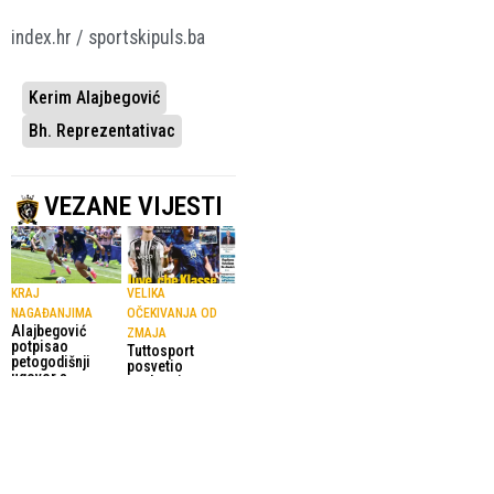
index.hr / sportskipuls.ba
Kerim Alajbegović
Bh. Reprezentativac
VEZANE VIJESTI
KRAJ
VELIKA
NAGAĐANJIMA
OČEKIVANJA OD
Alajbegović
ZMAJA
potpisao
Tuttosport
petogodišnji
posvetio
ugovor s
naslovnicu
Juventusom
Alajbegoviću
3.08.2026.
Nogomet
2.08.2026.
Nogomet
CARNEVALI
JUVENTUS NUDI 40