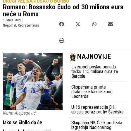
DRUGI VELIKAN UŠAO U BORBU
Romano: Bosansko čudo od 30 miliona eura
neće u Romu
1. Maja 2026.
Nogomet
,
Reprezentacija
NAJNOVIJE
Liverpool poslao ponudu
tešku 115 miliona eura za
Barcolu
Clippersima prijete
drakonske kazne zbog
Leonarda
U-16 reprezentacija BiH
upisala poraz protiv Švedske
Kerim Alajbegović
Iako se činilo da će
Skupština NK Čelik podržala
izgradnju Nacionalnog