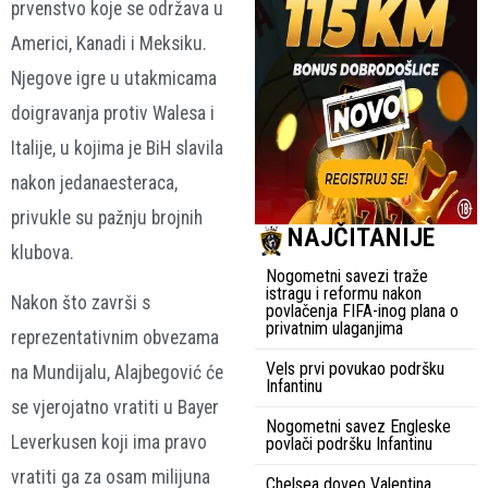
prvenstvo koje se održava u
Americi, Kanadi i Meksiku.
Njegove igre u utakmicama
doigravanja protiv Walesa i
Italije, u kojima je BiH slavila
nakon jedanaesteraca,
privukle su pažnju brojnih
NAJČITANIJE
klubova.
Nogometni savezi traže
istragu i reformu nakon
Nakon što završi s
povlačenja FIFA-inog plana o
privatnim ulaganjima
reprezentativnim obvezama
Vels prvi povukao podršku
na Mundijalu, Alajbegović će
Infantinu
se vjerojatno vratiti u Bayer
Nogometni savez Engleske
Leverkusen koji ima pravo
povlači podršku Infantinu
vratiti ga za osam milijuna
Chelsea doveo Valentina