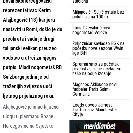
bosanskohercegovački
stadiona
reprezentativac Kerim
Miljanović i Suljić ostale bez
polufinala na 100 m
Alajbegović (18) karijeru
Faris Dževahirić novi
nastaviti u Romi, došlo je do
nogometaš Veleža
preokreta i sada je drugi
Željezničar savladao BSK na
talijanski velikan preuzeo
početku nove sezone Wwin
lige BiH
vodstvo u utrci za njegov
Spremni smo za početak
potpis. Mladi nogometaš RB
prvenstva, ali ne očekujem
naše najbolje izdanje
Salzburga jedna je od
Maghnes Akliouche novi
traženijih zvijezda uoči
fudbaler Paris Saint-
Germaina
ljetnog prijelaznog roka.
Leeds doveo Jamesa
Alajbegović je imao ključnu
Trafforda iz Manchester
Cityja
ulogu u plasmanu Bosne i
Hercegovine na Svjetsko