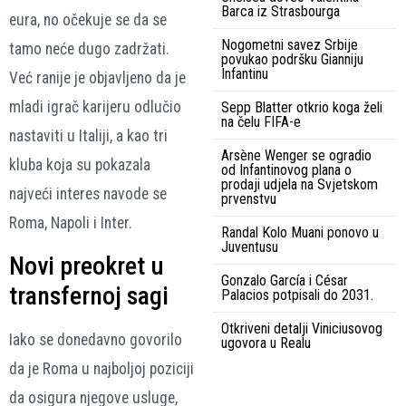
Barca iz Strasbourga
eura, no očekuje se da se
Nogometni savez Srbije
tamo neće dugo zadržati.
povukao podršku Gianniju
Infantinu
Već ranije je objavljeno da je
mladi igrač karijeru odlučio
Sepp Blatter otkrio koga želi
na čelu FIFA-e
nastaviti u Italiji, a kao tri
Arsène Wenger se ogradio
kluba koja su pokazala
od Infantinovog plana o
prodaji udjela na Svjetskom
najveći interes navode se
prvenstvu
Roma, Napoli i Inter.
Randal Kolo Muani ponovo u
Juventusu
Novi preokret u
Gonzalo García i César
transfernoj sagi
Palacios potpisali do 2031.
Otkriveni detalji Viniciusovog
Iako se donedavno govorilo
ugovora u Realu
da je Roma u najboljoj poziciji
da osigura njegove usluge,