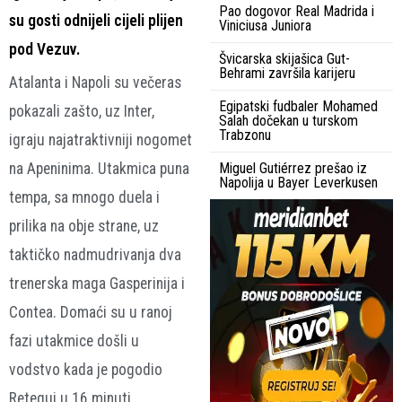
Pao dogovor Real Madrida i
su gosti odnijeli cijeli plijen
Viniciusa Juniora
pod Vezuv.
Švicarska skijašica Gut-
Behrami završila karijeru
Atalanta i Napoli su večeras
Egipatski fudbaler Mohamed
pokazali zašto, uz Inter,
Salah dočekan u turskom
Trabzonu
igraju najatraktivniji nogomet
na Apeninima. Utakmica puna
Miguel Gutiérrez prešao iz
Napolija u Bayer Leverkusen
tempa, sa mnogo duela i
prilika na obje strane, uz
taktičko nadmudrivanja dva
trenerska maga Gasperinija i
Contea. Domaći su u ranoj
fazi utakmice došli u
vodstvo kada je pogodio
Retegui u 16.minuti.