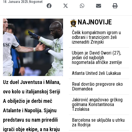
18. Januara 2025.
Nogomet
NAJNOVIJE
Čelik kompaktnom igrom u
odbrani i tranzicijom želi
iznenaditi Zrinjski
Ubijen je David Owori (27),
jedan od najboljih
nogometaša afričke zemlje
Atlanta United želi Lukakua
Uz duel Juventusa i Milana,
Real dovršio pregovore oko
Diomandea
ovo kolo u italijanskoj Seriji
Jakirović angažovao grčkog
A obilježio je derbi meč
golmana Konstantinosa
Tzolakisa
Atalante i Napolija. Sjajnu
predstavu su nam priredili
Barcelona se uključila u utrku
za Rodrija
igrači obje ekipe, a na kraju