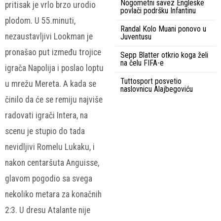
Nogometni savez Engleske
pritisak je vrlo brzo urodio
povlači podršku Infantinu
plodom. U 55.minuti,
Randal Kolo Muani ponovo u
nezaustavljivi Lookman je
Juventusu
pronašao put između trojice
Sepp Blatter otkrio koga želi
na čelu FIFA-e
igrača Napolija i poslao loptu
Tuttosport posvetio
u mrežu Mereta. A kada se
naslovnicu Alajbegoviću
činilo da će se remiju najviše
radovati igrači Intera, na
scenu je stupio do tada
nevidljivi Romelu Lukaku, i
nakon centaršuta Anguisse,
glavom pogodio sa svega
nekoliko metara za konačnih
2:3. U dresu Atalante nije