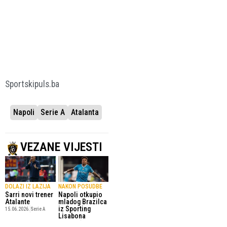
Sportskipuls.ba
Napoli
Serie A
Atalanta
VEZANE VIJESTI
DOLAZI IZ LAZIJA
NAKON POSUDBE
Sarri novi trener
Napoli otkupio
Atalante
mladog Brazilca
iz Sporting
15.06.2026.
Serie A
Lisabona
6.06.2026.
Serie A