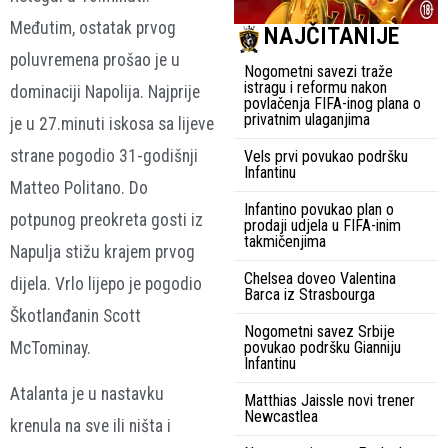
Međutim, ostatak prvog
NAJČITANIJE
poluvremena prošao je u
Nogometni savezi traže
istragu i reformu nakon
dominaciji Napolija. Najprije
povlačenja FIFA-inog plana o
privatnim ulaganjima
je u 27.minuti iskosa sa lijeve
strane pogodio 31-godišnji
Vels prvi povukao podršku
Infantinu
Matteo Politano. Do
Infantino povukao plan o
potpunog preokreta gosti iz
prodaji udjela u FIFA-inim
takmičenjima
Napulja stižu krajem prvog
Chelsea doveo Valentina
dijela. Vrlo lijepo je pogodio
Barca iz Strasbourga
Škotlanđanin Scott
Nogometni savez Srbije
McTominay.
povukao podršku Gianniju
Infantinu
Atalanta je u nastavku
Matthias Jaissle novi trener
Newcastlea
krenula na sve ili ništa i