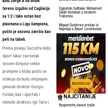
kolu Serije A na svom
terenu izgubio od Cagliarija
Egipatski fudbaler Mohamed
Salah dočekan u turskom
sa 1:2 i tako ostao bez
Trabzonu
plasmana u Ligu šampiona,
Miguel Gutiérrez prešao iz
Napolija u Bayer Leverkusen
pošto je sezonu završio kao
peti na tabeli.
Prema pisanju Gazzetta dello
Sport takav završetak
sezone donijeće velike
promjene u klubu pošto se
očekuje da budu smijenjeni
generali direktor Giorgio
Furlani, kao i sportski i
NAJČITANIJE
tehnički direktori, Igli Tarre i
Nogometni savezi traže