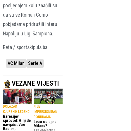
posljednjem kolu značili su
da su se Roma i Como
pobjedama pridružili Interu i
Napoliju u Ligi šampiona.
Beta / sportskipuls.ba
AC Milan
Serie A
VEZANE VIJESTI
DOLAZAK
NIJE
KLUPSKIH LEGENDI
IMPRESIONIRAN
Baresijev
PONUDAMA
sprovod: Hiljade
Leao ostaje u
navijača, Van
Milanu?
Basten,
4.08.2026.
Serie A