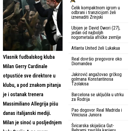
Čelik kompaktnom igrom u
odbrani i tranzicijom želi
iznenaditi Zrinjski
Ubijen je David Owori (27),
jedan od najboljih
nogometaša afričke zemlje
Atlanta United želi Lukakua
Vlasnik fudbalskog kluba
Real dovršio pregovore oko
Diomandea
Milan Gerry Cardinale
Jakirović angažovao grčkog
otpustiće sve direktore u
golmana Konstantinosa
Tzolakisa
klubu, a pod znakom pitanja
je i ostanak trenera
Barcelona se uključila u utrku
za Rodrija
Massimiliano Allegrija pišu
Pao dogovor Real Madrida i
danas italijanski mediji.
Viniciusa Juniora
Milan je sinoć u posljednjem
Švicarska skijašica Gut-
Behrami završila karijeru