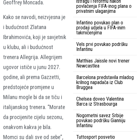
istragu i reformu nakon
Geoffrey Moncada.
povlačenja FIFA-inog plana o
privatnim ulaganjima
Kako se navodi, neizvjesna je
Infantino povukao plan o
i budućnost Zlatana
prodaji udjela u FIFA-inim
takmičenjima
Ibrahimovića, koji je savjetnik
Vels prvi povukao podršku
u klubu, ali i budućnost
Infantinu
trenera Allegrija. Allegrijem
Matthias Jaissle novi trener
Newcastlea
ugovor ističe u junu 2027.
godine, ali prema Gazzetti,
Barcelona predstavila mladog
krilnog napadača iz Club
predstojeće promjene u
Bruggea
Milanu mogle bi da se tiču i
Chelsea doveo Valentina
Barca iz Strasbourga
italijanskog trenera. “Morate
Nogometni savez Srbije
da procijenite cijelu sezonu,
povukao podršku Gianniju
Infantinu
onakvom kakva je bila.
Momci su dali sve od sebe”,
Tuttosport posvetio