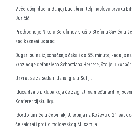
Večerašnji duel u Banjoj Luci, branitelji naslova prvaka B
Juričić.
Prethodno je Nikola Serafimov srušio Stefana Savića u š
kao kazneni udarac.
Bugari su na izjednačenje čekali do 55. minute, kada je 
kroz noge defanzivca Sebastiana Herrere, što je u konačni
Uzvrat se za sedam dana igra u Sofiji.
Iduća dva bh. kluba koja će zaigrati na međunardnoj sceni, 
Konferencijsku ligu.
‘Bordo tim’ će u četvrtak, 9. srpnja na Koševu u 21 sat do
će zaigrati protiv moldavskog Milsamija.