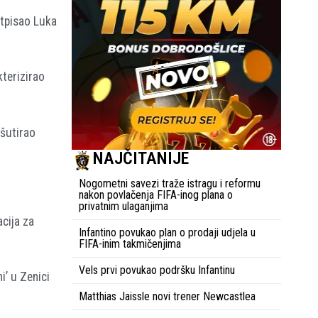
otpisao Luka
terizirao
 šutirao
NAJČITANIJE
Nogometni savezi traže istragu i reformu
nakon povlačenja FIFA-inog plana o
privatnim ulaganjima
acija za
Infantino povukao plan o prodaji udjela u
FIFA-inim takmičenjima
Vels prvi povukao podršku Infantinu
i’ u Zenici
Matthias Jaissle novi trener Newcastlea