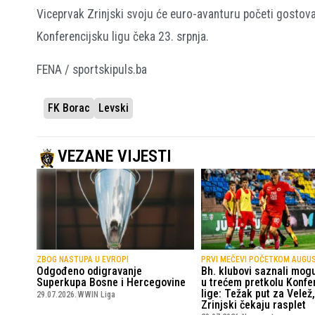
Viceprvak Zrinjski svoju će euro-avanturu početi gostovan
Konferencijsku ligu čeka 23. srpnja.
FENA / sportskipuls.ba
FK Borac
Levski
VEZANE VIJESTI
ZBOG NASTUPA U EVROPI
PRVI MEČEVI POČETKOM AUGU
Odgođeno odigravanje
Bh. klubovi saznali mogu
Superkupa Bosne i Hercegovine
u trećem pretkolu Konfe
lige: Težak put za Velež,
29.07.2026.
WWIN Liga
Zrinjski čekaju rasplet