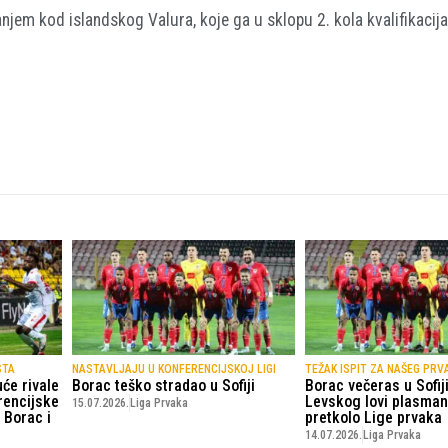
jem kod islandskog Valura, koje ga u sklopu 2. kola kvalifikacija
STA
NASTAVLJAJU U KONFERENCIJSKOJ LIGI
TEŽAK ISPIT ZA NAŠEG PRV
će rivale
Borac teško stradao u Sofiji
Borac večeras u Sofiji
rencijske
Levskog lovi plasman
15.07.2026.
Liga Prvaka
 Borac i
pretkolo Lige prvaka
14.07.2026.
Liga Prvaka