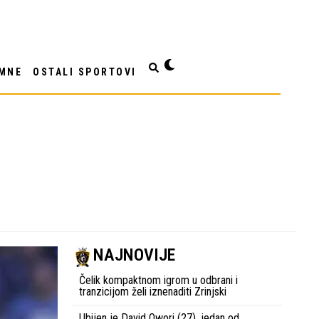
MNE
OSTALI SPORTOVI
NAJNOVIJE
Čelik kompaktnom igrom u odbrani i
tranzicijom želi iznenaditi Zrinjski
Ubijen je David Owori (27), jedan od