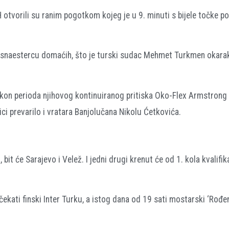
iH otvorili su ranim pogotkom kojeg je u 9. minuti s bijele točke p
esnaestercu domaćih, što je turski sudac Mehmet Turkmen okarak
nakon perioda njihovog kontinuiranog pritiska Oko-Flex Armstrong
ci prevarilo i vratara Banjolučana Nikolu Ćetkovića.
bit će Sarajevo i Velež. I jedni drugi krenut će od 1. kola kvalifik
čekati finski Inter Turku, a istog dana od 19 sati mostarski ‘Rođen