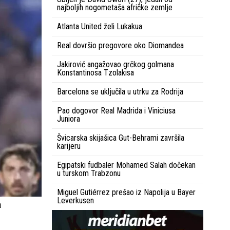
najboljih nogometaša afričke zemlje
Atlanta United želi Lukakua
Real dovršio pregovore oko Diomandea
Jakirović angažovao grčkog golmana
Konstantinosa Tzolakisa
Barcelona se uključila u utrku za Rodrija
Pao dogovor Real Madrida i Viniciusa
Juniora
Švicarska skijašica Gut-Behrami završila
karijeru
Egipatski fudbaler Mohamed Salah dočekan
u turskom Trabzonu
Miguel Gutiérrez prešao iz Napolija u Bayer
Leverkusen
a