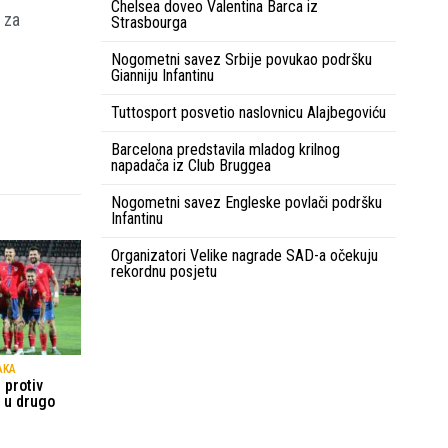
Chelsea doveo Valentina Barca iz
 za
Strasbourga
Nogometni savez Srbije povukao podršku
Gianniju Infantinu
Tuttosport posvetio naslovnicu Alajbegoviću
Barcelona predstavila mladog krilnog
napadača iz Club Bruggea
Nogometni savez Engleske povlači podršku
Infantinu
Organizatori Velike nagrade SAD-a očekuju
rekordnu posjetu
AKA
 protiv
 u drugo