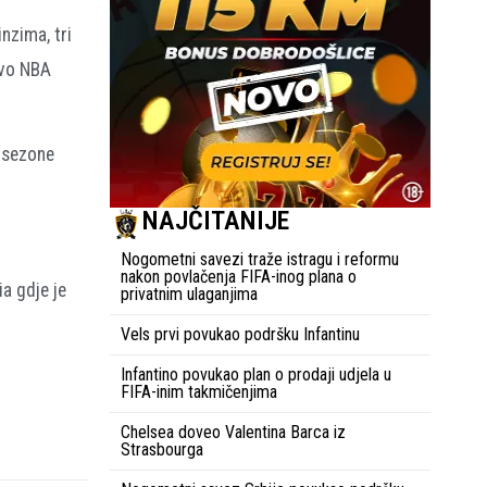
nzima, tri
prvo NBA
a sezone
NAJČITANIJE
Nogometni savezi traže istragu i reformu
nakon povlačenja FIFA-inog plana o
a gdje je
privatnim ulaganjima
Vels prvi povukao podršku Infantinu
Infantino povukao plan o prodaji udjela u
FIFA-inim takmičenjima
Chelsea doveo Valentina Barca iz
Strasbourga