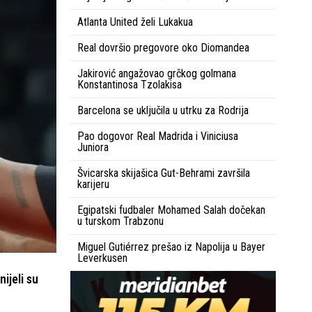
Atlanta United želi Lukakua
Real dovršio pregovore oko Diomandea
Jakirović angažovao grčkog golmana
Konstantinosa Tzolakisa
Barcelona se uključila u utrku za Rodrija
Pao dogovor Real Madrida i Viniciusa
Juniora
Švicarska skijašica Gut-Behrami završila
karijeru
Egipatski fudbaler Mohamed Salah dočekan
u turskom Trabzonu
Miguel Gutiérrez prešao iz Napolija u Bayer
Leverkusen
ijeli su