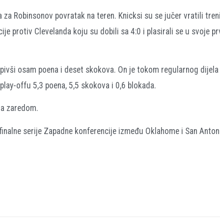
za Robinsonov povratak na teren. Knicksi su se jučer vratili treni
ije protiv Clevelanda koju su dobili sa 4:0 i plasirali se u svoje 
upivši osam poena i deset skokova. On je tokom regularnog dijel
 play-offu 5,3 poena, 5,5 skokova i 0,6 blokada.
uta zaredom.
 finalne serije Zapadne konferencije između Oklahome i San Antoni