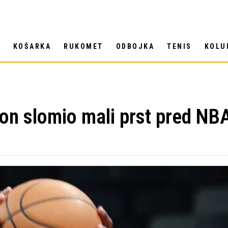
T
KOŠARKA
RUKOMET
ODBOJKA
TENIS
KOLU
n slomio mali prst pred NBA