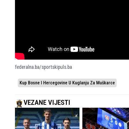
federalna.ba/sportskipuls.ba
Kup Bosne I Hercegovine U Kuglanju Za Muškarce
VEZANE VIJESTI