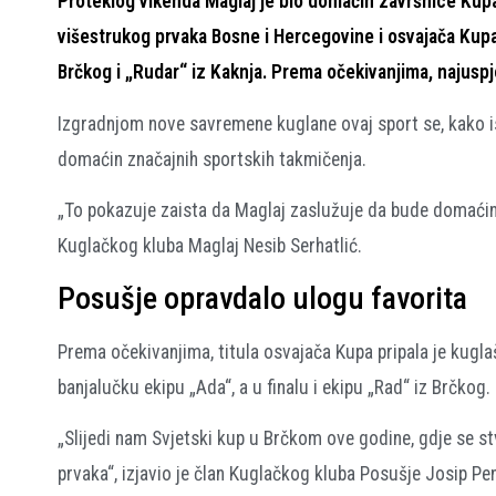
Proteklog vikenda Maglaj je bio domaćin završnice Kupa
višestrukog prvaka Bosne i Hercegovine i osvajača Kupa 
Brčkog i „Rudar“ iz Kaknja. Prema očekivanjima, najuspješ
Izgradnjom nove savremene kuglane ovaj sport se, kako ist
domaćin značajnih sportskih takmičenja.
„To pokazuje zaista da Maglaj zaslužuje da bude domaćin 
Kuglačkog kluba Maglaj Nesib Serhatlić.
Posušje opravdalo ulogu favorita
Prema očekivanjima, titula osvajača Kupa pripala je kugla
banjalučku ekipu „Ada“, a u finalu i ekipu „Rad“ iz Brčkog.
„Slijedi nam Svjetski kup u Brčkom ove godine, gdje se 
prvaka“, izjavio je član Kuglačkog kluba Posušje Josip Pe