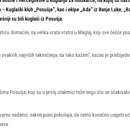
 Bosne i Hercegovine u kuglanju za muškarce, na kojoj su nast
– Kuglački klub „Posušje“, kao i ekipe „Ada“ iz Banje Luke, „R
niji su bili kuglaši iz Posušja.
iču domaćini, na velika vrata vratio u Maglaj, koji sve češće pos
ovakvih, najviših takmičenja, da tako kažem“, kazao je predsjedn
šima Posušja, koji su u prvoj utakmici teže nego što se očekivalo
stvarno nadamo, nakon puno pokušaja, da ćemo konačno uspjeti ući
nava.