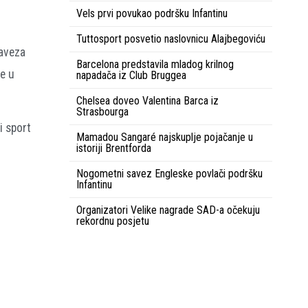
Vels prvi povukao podršku Infantinu
Tuttosport posvetio naslovnicu Alajbegoviću
saveza
Barcelona predstavila mladog krilnog
je u
napadača iz Club Bruggea
Chelsea doveo Valentina Barca iz
Strasbourga
i sport
Mamadou Sangaré najskuplje pojačanje u
istoriji Brentforda
Nogometni savez Engleske povlači podršku
Infantinu
Organizatori Velike nagrade SAD-a očekuju
rekordnu posjetu