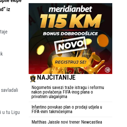
upile ekipe
ad“ iz
taje
ik
NAJČITANIJE
Nogometni savezi traže istragu i reformu
 savladali
nakon povlačenja FIFA-inog plana o
privatnim ulaganjima
Infantino povukao plan o prodaji udjela u
FIFA-inim takmičenjima
 u tu Ligu
Matthias Jaissle novi trener Newcastlea