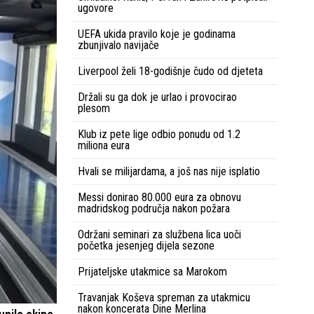
ugovore
UEFA ukida pravilo koje je godinama
zbunjivalo navijače
Liverpool želi 18-godišnje čudo od djeteta
Držali su ga dok je urlao i provocirao
plesom
Klub iz pete lige odbio ponudu od 1.2
miliona eura
Hvali se milijardama, a još nas nije isplatio
Messi donirao 80.000 eura za obnovu
madridskog područja nakon požara
Održani seminari za službena lica uoči
početka jesenjeg dijela sezone
Prijateljske utakmice sa Marokom
Travanjak Koševa spreman za utakmicu
nakon koncerata Dine Merlina