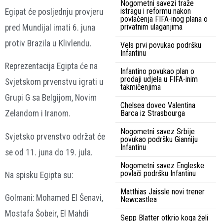
Nogometni savezi traže
istragu i reformu nakon
Egipat će posljednju provjeru
povlačenja FIFA-inog plana o
privatnim ulaganjima
pred Mundijal imati 6. juna
protiv Brazila u Klivlendu.
Vels prvi povukao podršku
Infantinu
Reprezentacija Egipta će na
Infantino povukao plan o
prodaji udjela u FIFA-inim
Svjetskom prvenstvu igrati u
takmičenjima
Grupi G sa Belgijom, Novim
Chelsea doveo Valentina
Barca iz Strasbourga
Zelandom i Iranom.
Nogometni savez Srbije
Svjetsko prvenstvo održat će
povukao podršku Gianniju
Infantinu
se od 11. juna do 19. jula.
Nogometni savez Engleske
povlači podršku Infantinu
Na spisku Egipta su:
Matthias Jaissle novi trener
Golmani: Mohamed El Šenavi,
Newcastlea
Mostafa Šobeir, El Mahdi
Sepp Blatter otkrio koga želi