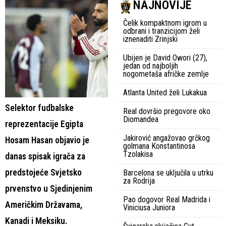
NAJNOVIJE
Čelik kompaktnom igrom u
odbrani i tranzicijom želi
iznenaditi Zrinjski
Ubijen je David Owori (27),
jedan od najboljih
nogometaša afričke zemlje
Atlanta United želi Lukakua
Selektor fudbalske
Real dovršio pregovore oko
Diomandea
reprezentacije Egipta
Jakirović angažovao grčkog
Hosam Hasan objavio je
golmana Konstantinosa
Tzolakisa
danas spisak igrača za
predstojeće Svjetsko
Barcelona se uključila u utrku
za Rodrija
prvenstvo u Sjedinjenim
Pao dogovor Real Madrida i
Američkim Državama,
Viniciusa Juniora
Kanadi i Meksiku.