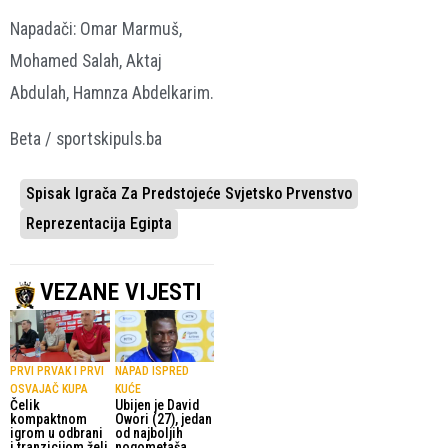
Napadači: Omar Marmuš,
Mohamed Salah, Aktaj
Abdulah, Hamnza Abdelkarim.
Beta / sportskipuls.ba
Spisak Igrača Za Predstojeće Svjetsko Prvenstvo
Reprezentacija Egipta
VEZANE VIJESTI
PRVI PRVAK I PRVI
NAPAD ISPRED
OSVAJAČ KUPA
KUĆE
Čelik
Ubijen je David
kompaktnom
Owori (27), jedan
igrom u odbrani
od najboljih
i tranzicijom želi
nogometaša