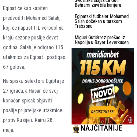
Švicarska skijašica Gut-
Behrami završila karijeru
Egipat će kao kapiten
Egipatski fudbaler Mohamed
predvoditi Mohamed Salah,
Salah dočekan u turskom
Trabzonu
koji će napustiti Liverpool na
kraju sezone poslije devet
Miguel Gutiérrez prešao iz
Napolija u Bayer Leverkusen
godina. Salah je odigrao 115
utakmica za Egipat i postigao
67 golova.
Na spisku selektora Egipta je
27 igrača, a Hasan će svoj
konačan spisak objaviti
poslije prijateljske utakmice
protiv Rusije u Kairu 28.
NAJČITANIJE
maja.