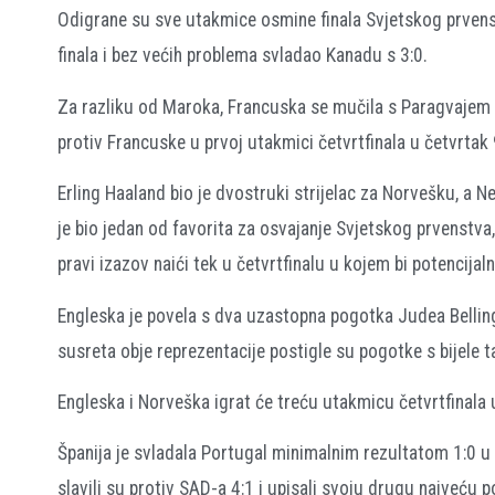
Odigrane su sve utakmice osmine finala Svjetskog prvenst
finala i bez većih problema svladao Kanadu s 3:0.
Za razliku od Maroka, Francuska se mučila s Paragvajem i 
protiv Francuske u prvoj utakmici četvrtfinala u četvrta
Erling Haaland bio je dvostruki strijelac za Norvešku, a Ney
je bio jedan od favorita za osvajanje Svjetskog prvenstva,
pravi izazov naići tek u četvrtfinalu u kojem bi potencijal
Engleska je povela s dva uzastopna pogotka Judea Bellin
susreta obje reprezentacije postigle su pogotke s bijele t
Engleska i Norveška igrat će treću utakmicu četvrtfinal
Španija je svladala Portugal minimalnim rezultatom 1:0 u 
slavili su protiv SAD-a 4:1 i upisali svoju drugu najveću