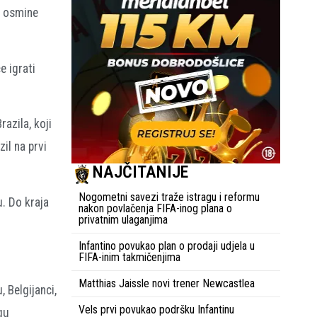
e osmine
e igrati
razila, koji
il na prvi
NAJČITANIJE
Nogometni savezi traže istragu i reformu
. Do kraja
nakon povlačenja FIFA-inog plana o
privatnim ulaganjima
Infantino povukao plan o prodaji udjela u
.
FIFA-inim takmičenjima
Matthias Jaissle novi trener Newcastlea
 Belgijanci,
Vels prvi povukao podršku Infantinu
gu