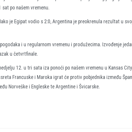
21 sat po našem vremenu.
 Iako je Egipat vodio s 2:0, Argentina je preokrenula rezultat u svo
ez pogodaka i u regularnom vremenu i produžecima. Izvođenje jed
azak u četvrtfinale.
 nedjelju 12. u tri sata iza ponoći po našem vremenu u Kansas Cityj
susreta Francuske i Maroka igrat će protiv pobjednika između Špani
eđu Norveške i Engleske te Argentine i Švicarske.