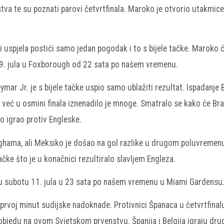
va te su poznati parovi četvrtfinala. Maroko je otvorio utakmic
uspjela postići samo jedan pogodak i to s bijele tačke. Maroko ć
k 9. jula u Foxborough od 22 sata po našem vremenu.
mar Jr. je s bijele tačke uspio samo ublažiti rezultat. Ispadanje B
 već u osmini finala iznenadilo je mnoge. Smatralo se kako će Braz
no igrao protiv Engleske.
ghama, ali Meksiko je došao na gol razlike u drugom poluvremenu
ačke što je u konačnici rezultiralo slavljem Engleza.
a u subotu 11. jula u 23 sata po našem vremenu u Miami Gardensu
prvoj minut sudijske nadoknade. Protivnici Španaca u četvrtfinalu,
 pobjedu na ovom Svjetskom prvenstvu. Španija i Belgija igraju dru