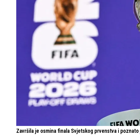
Završila je osmina finala Svjetskog prvenstva i poznato j