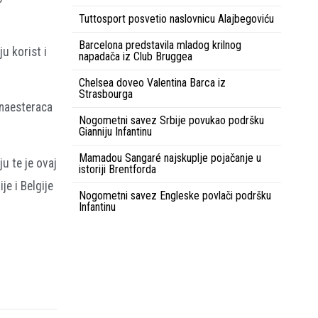
Tuttosport posvetio naslovnicu Alajbegoviću
Barcelona predstavila mladog krilnog
ju korist i
napadača iz Club Bruggea
Chelsea doveo Valentina Barca iz
Strasbourga
anaesteraca
Nogometni savez Srbije povukao podršku
Gianniju Infantinu
Mamadou Sangaré najskuplje pojačanje u
u te je ovaj
istoriji Brentforda
je i Belgije
Nogometni savez Engleske povlači podršku
Infantinu