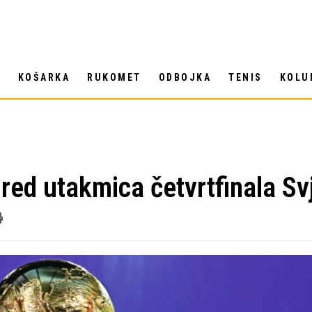
T
KOŠARKA
RUKOMET
ODBOJKA
TENIS
KOLU
ored utakmica četvrtfinala S