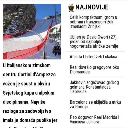
NAJNOVIJE
Čelik kompaktnom igrom u
odbrani i tranzicijom želi
iznenaditi Zrinjski
Ubijen je David Owori (27),
jedan od najboljih
nogometaša afričke zemlje
Atlanta United želi Lukakua
U italijanskom zimskom
Real dovršio pregovore oko
Diomandea
centru Cortini d'Ampezzo
Jakirović angažovao grčkog
vožen je spust u okviru
golmana Konstantinosa
Tzolakisa
Svjetskog kupa u alpskim
disciplinama. Najviše
Barcelona se uključila u utrku
za Rodrija
razloga za zadovoljstvo
Pao dogovor Real Madrida i
imala je domaća publika jer
Viniciusa Juniora