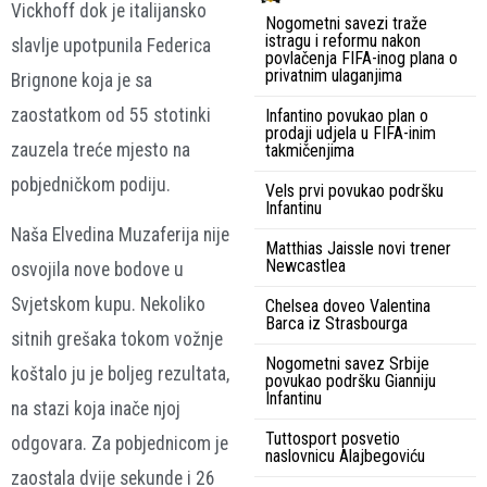
Vickhoff dok je italijansko
Nogometni savezi traže
istragu i reformu nakon
slavlje upotpunila Federica
povlačenja FIFA-inog plana o
privatnim ulaganjima
Brignone koja je sa
zaostatkom od 55 stotinki
Infantino povukao plan o
prodaji udjela u FIFA-inim
zauzela treće mjesto na
takmičenjima
pobjedničkom podiju.
Vels prvi povukao podršku
Infantinu
Naša Elvedina Muzaferija nije
Matthias Jaissle novi trener
Newcastlea
osvojila nove bodove u
Svjetskom kupu. Nekoliko
Chelsea doveo Valentina
Barca iz Strasbourga
sitnih grešaka tokom vožnje
Nogometni savez Srbije
koštalo ju je boljeg rezultata,
povukao podršku Gianniju
Infantinu
na stazi koja inače njoj
Tuttosport posvetio
odgovara. Za pobjednicom je
naslovnicu Alajbegoviću
zaostala dvije sekunde i 26