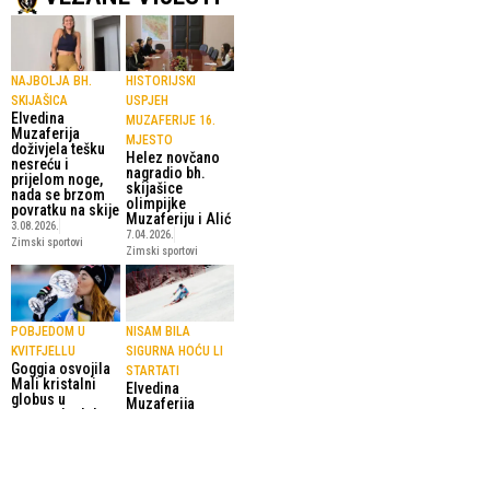
NAJBOLJA BH.
HISTORIJSKI
SKIJAŠICA
USPJEH
Elvedina
MUZAFERIJE 16.
Muzaferija
MJESTO
doživjela tešku
Helez novčano
nesreću i
nagradio bh.
prijelom noge,
skijašice
nada se brzom
olimpijke
povratku na skije
Muzaferiju i Alić
3.08.2026.
7.04.2026.
Zimski sportovi
Zimski sportovi
POBJEDOM U
NISAM BILA
KVITFJELLU
SIGURNA HOĆU LI
Goggia osvojila
STARTATI
Mali kristalni
Elvedina
globus u
Muzaferija
superveleslalom
uprkos povredi
u
osvojila bodove
22.03.2026.
u finalu FIS
Zimski sportovi
Europa kupa
21.03.2026.