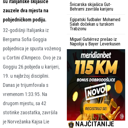
su italijanske skijašice
Švicarska skijašica Gut-
Behrami završila karijeru
zauzele dva mjesta na
pobjedničkom podiju.
Egipatski fudbaler Mohamed
Salah dočekan u turskom
Trabzonu
32-godišnji Italijanka iz
Bergama Sofia Goggia
Miguel Gutiérrez prešao iz
Napolija u Bayer Leverkusen
pobjednica je spusta voženog
u Cortini d'Ampeco. Ovo je za
Goggiu 26.pobjeda u karijeri,
19. u najbržoj disciplini.
Danas je trijumfovala s
vremenom 1:33.95. Na
drugom mjestu, sa 42
stotinke zaostatka, završila
je Norvežanka Kajsa Lie
NAJČITANIJE