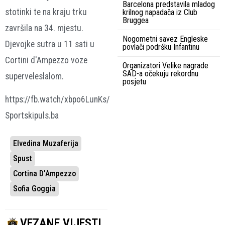
Barcelona predstavila mladog
stotinki te na kraju trku
krilnog napadača iz Club
Bruggea
završila na 34. mjestu.
Nogometni savez Engleske
Djevojke sutra u 11 sati u
povlači podršku Infantinu
Cortini d'Ampezzo voze
Organizatori Velike nagrade
SAD-a očekuju rekordnu
superveleslalom.
posjetu
https://fb.watch/xbpo6LunKs/
Sportskipuls.ba
Elvedina Muzaferija
Spust
Cortina D'Ampezzo
Sofia Goggia
VEZANE VIJESTI