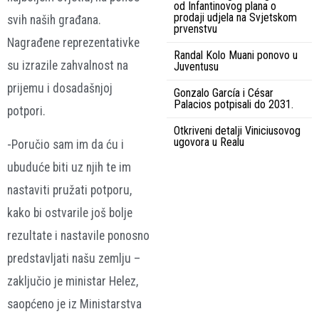
od Infantinovog plana o
prodaji udjela na Svjetskom
svih naših građana.
prvenstvu
Nagrađene reprezentativke
Randal Kolo Muani ponovo u
su izrazile zahvalnost na
Juventusu
prijemu i dosadašnjoj
Gonzalo García i César
Palacios potpisali do 2031.
potpori.
Otkriveni detalji Viniciusovog
ugovora u Realu
-Poručio sam im da ću i
ubuduće biti uz njih te im
nastaviti pružati potporu,
kako bi ostvarile još bolje
rezultate i nastavile ponosno
predstavljati našu zemlju –
zaključio je ministar Helez,
saopćeno je iz Ministarstva