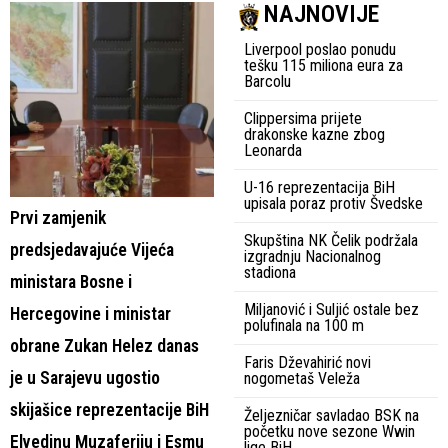
NAJNOVIJE
Liverpool poslao ponudu
tešku 115 miliona eura za
Barcolu
Clippersima prijete
drakonske kazne zbog
Leonarda
U-16 reprezentacija BiH
upisala poraz protiv Švedske
Prvi zamjenik
Skupština NK Čelik podržala
predsjedavajuće Vijeća
izgradnju Nacionalnog
stadiona
ministara Bosne i
Miljanović i Suljić ostale bez
Hercegovine i ministar
polufinala na 100 m
obrane Zukan Helez danas
Faris Dževahirić novi
je u Sarajevu ugostio
nogometaš Veleža
skijašice reprezentacije BiH
Željezničar savladao BSK na
početku nove sezone Wwin
Elvedinu Muzaferiju i Esmu
lige BiH