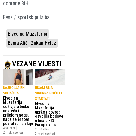
odbrane BiH.
Fena / sportskipuls.ba
Elvedina Muzaferija
Esma Alić
Zukan Helez
VEZANE VIJESTI
NAJBOLJA BH.
NISAM BILA
SKIJAŠICA
SIGURNA HOĆU LI
Elvedina
STARTATI
Muzaferija
Elvedina
doživjela tešku
Muzaferija
nesreću i
uprkos povredi
prijelom noge,
osvojila bodove
nada se brzom
u finalu FIS
povratku na skije
Europa kupa
3.08.2026.
21.03.2026.
Zimski sportovi
Zimski sportovi