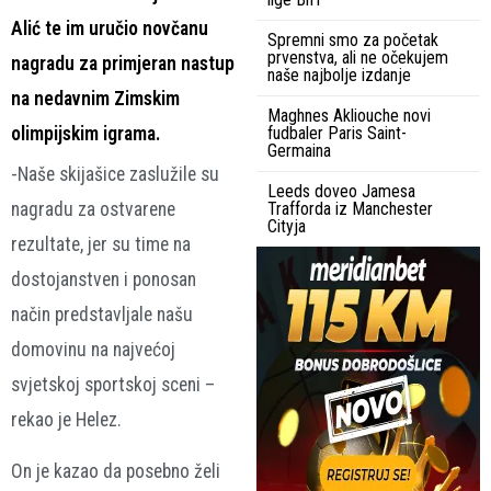
Alić te im uručio novčanu
Spremni smo za početak
prvenstva, ali ne očekujem
nagradu za primjeran nastup
naše najbolje izdanje
na nedavnim Zimskim
Maghnes Akliouche novi
olimpijskim igrama.
fudbaler Paris Saint-
Germaina
-Naše skijašice zaslužile su
Leeds doveo Jamesa
nagradu za ostvarene
Trafforda iz Manchester
Cityja
rezultate, jer su time na
dostojanstven i ponosan
način predstavljale našu
domovinu na najvećoj
svjetskoj sportskoj sceni –
rekao je Helez.
On je kazao da posebno želi