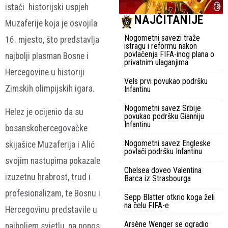
istaći historijski uspjeh
NAJČITANIJE
Muzaferije koja je osvojila
Nogometni savezi traže
16. mjesto, što predstavlja
istragu i reformu nakon
povlačenja FIFA-inog plana o
najbolji plasman Bosne i
privatnim ulaganjima
Hercegovine u historiji
Vels prvi povukao podršku
Zimskih olimpijskih igara.
Infantinu
Nogometni savez Srbije
Helez je ocijenio da su
povukao podršku Gianniju
Infantinu
bosanskohercegovačke
Nogometni savez Engleske
skijašice Muzaferija i Alić
povlači podršku Infantinu
svojim nastupima pokazale
Chelsea doveo Valentina
izuzetnu hrabrost, trud i
Barca iz Strasbourga
profesionalizam, te Bosnu i
Sepp Blatter otkrio koga želi
na čelu FIFA-e
Hercegovinu predstavile u
Arsène Wenger se ogradio
najboljem svjetlu, na ponos