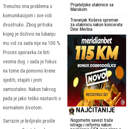
Prijateljske utakmice sa
Trenutno ima problema s
Marokom
komunikacijom i sve vidi
Travanjak Koševa spreman
dvostruko. Zbog pritiska
za utakmicu nakon koncerata
Dine Merlina
kojeg je doživio na lubanju
mu vid za sada nije na 100 %.
Proces oporavka će biti
veoma dug i sada je fokus
na tome da ponovno krene
sjediti, stajati i jesti
samostalno. Nakon takvog
pada je jako teško nastaviti s
normalnim životom.
NAJČITANIJE
Nogometni savezi traže
Sarrazin je briljiralo prošle
istragu i reformu nakon