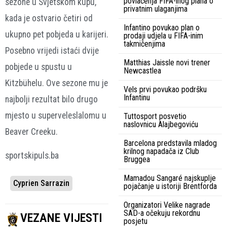
povlačenja FIFA-inog plana o
sezone u Svjetskom kupu,
privatnim ulaganjima
kada je ostvario četiri od
Infantino povukao plan o
ukupno pet pobjeda u karijeri.
prodaji udjela u FIFA-inim
takmičenjima
Posebno vrijedi istaći dvije
Matthias Jaissle novi trener
pobjede u spustu u
Newcastlea
Kitzbühelu. Ove sezone mu je
Vels prvi povukao podršku
Infantinu
najbolji rezultat bilo drugo
mjesto u superveleslalomu u
Tuttosport posvetio
naslovnicu Alajbegoviću
Beaver Creeku.
Barcelona predstavila mladog
krilnog napadača iz Club
sportskipuls.ba
Bruggea
Mamadou Sangaré najskuplje
Cyprien Sarrazin
pojačanje u istoriji Brentforda
Organizatori Velike nagrade
SAD-a očekuju rekordnu
VEZANE VIJESTI
posjetu