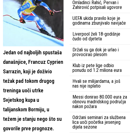
Omladinci Rahić, Pervan i
Zahirović potpisali ugovore
UEFA ukida pravilo koje je
godinama zbunjivalo navijače
Liverpool želi 18-godišnje
čudo od djeteta
Držali su ga dok je urlao i
Jedan od najboljih spustaša
provocirao plesom
današnjice, Francuz Cyprien
Klub iz pete lige odbio
ponudu od 1.2 miliona eura
Sarrazin, koji je doživio
težak pad tokom drugog
Hvali se milijardama, a još
nas nije isplatio
treninga uoči utrke
Messi donirao 80.000 eura za
Svjetskog kupa u
obnovu madridskog područja
nakon požara
talijanskom Bormiju, u
Održani seminari za službena
težem je stanju nego što su
lica uoči početka jesenjeg
dijela sezone
govorile prve prognoze.