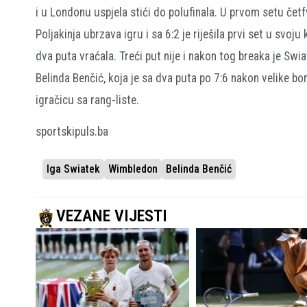
i u Londonu uspjela stići do polufinala. U prvom setu četf
Poljakinja ubrzava igru i sa 6:2 je riješila prvi set u svo
dva puta vraćala. Treći put nije i nakon tog breaka je Swia
Belinda Benčić, koja je sa dva puta po 7:6 nakon velike bo
igračicu sa rang-liste.
sportskipuls.ba
Iga Swiatek
Wimbledon
Belinda Benčić
VEZANE VIJESTI