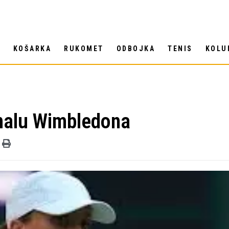
T
KOŠARKA
RUKOMET
ODBOJKA
TENIS
KOLU
inalu Wimbledona