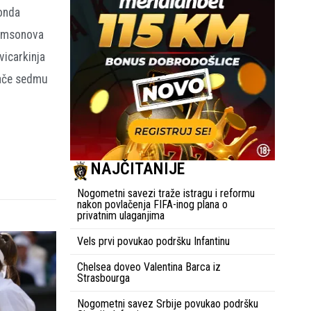
 onda
 Samsonova
vicarkinja
inače sedmu
NAJČITANIJE
Nogometni savezi traže istragu i reformu
nakon povlačenja FIFA-inog plana o
privatnim ulaganjima
Vels prvi povukao podršku Infantinu
Chelsea doveo Valentina Barca iz
Strasbourga
Nogometni savez Srbije povukao podršku