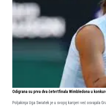
Odigrana su prva dva četvrtfinala Wimbledona u konkurenc
Poljakinja Uga Swiatek je u svojoj karijeri već osvajala G