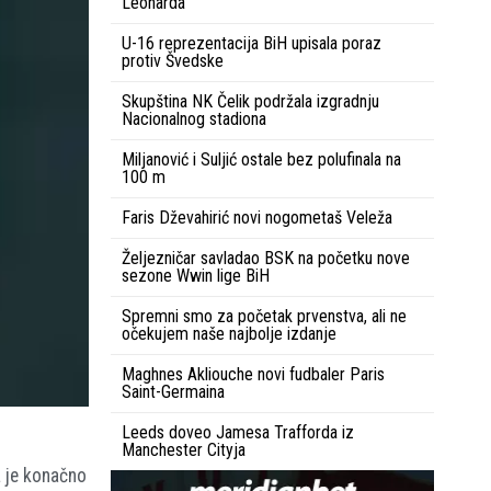
Leonarda
U-16 reprezentacija BiH upisala poraz
protiv Švedske
Skupština NK Čelik podržala izgradnju
Nacionalnog stadiona
Miljanović i Suljić ostale bez polufinala na
100 m
Faris Dževahirić novi nogometaš Veleža
Željezničar savladao BSK na početku nove
sezone Wwin lige BiH
Spremni smo za početak prvenstva, ali ne
očekujem naše najbolje izdanje
Maghnes Akliouche novi fudbaler Paris
Saint-Germaina
Leeds doveo Jamesa Trafforda iz
Manchester Cityja
a je konačno