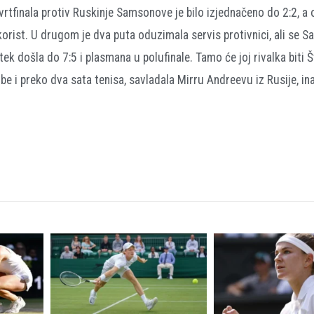
vrtfinala protiv Ruskinje Samsonove je bilo izjednačeno do 2:2, a
ju korist. U drugom je dva puta oduzimala servis protivnici, ali se
tek došla do 7:5 i plasmana u polufinale. Tamo će joj rivalka biti Š
rbe i preko dva sata tenisa, savladala Mirru Andreevu iz Rusije, 