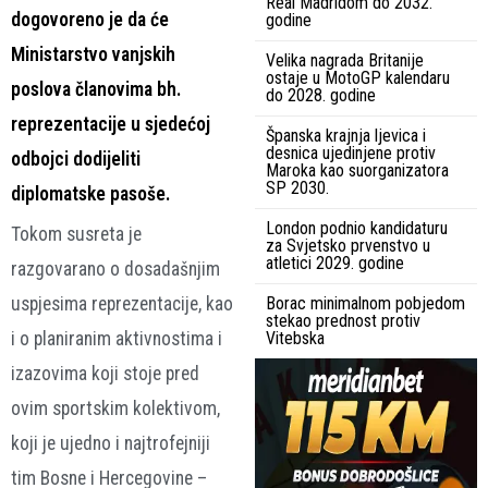
Real Madridom do 2032.
dogovoreno je da će
godine
Ministarstvo vanjskih
Velika nagrada Britanije
ostaje u MotoGP kalendaru
poslova članovima bh.
do 2028. godine
reprezentacije u sjedećoj
Španska krajnja ljevica i
desnica ujedinjene protiv
odbojci dodijeliti
Maroka kao suorganizatora
SP 2030.
diplomatske pasoše.
London podnio kandidaturu
Tokom susreta je
za Svjetsko prvenstvo u
atletici 2029. godine
razgovarano o dosadašnjim
uspjesima reprezentacije, kao
Borac minimalnom pobjedom
stekao prednost protiv
i o planiranim aktivnostima i
Vitebska
izazovima koji stoje pred
ovim sportskim kolektivom,
koji je ujedno i najtrofejniji
tim Bosne i Hercegovine –