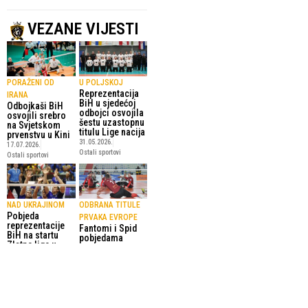
VEZANE VIJESTI
PORAŽENI OD
U POLJSKOJ
Reprezentacija
IRANA
BiH u sjedećoj
Odbojkaši BiH
odbojci osvojila
osvojili srebro
šestu uzastopnu
na Svjetskom
titulu Lige nacija
prvenstvu u Kini
31.05.2026.
17.07.2026.
Ostali sportovi
Ostali sportovi
NAD UKRAJINOM
ODBRANA TITULE
Pobjeda
PRVAKA EVROPE
reprezentacije
Fantomi i Spid
BiH na startu
pobjedama
Zlatne lige u
započeli nastup
sjedećoj odbojci
na Kupu
29.05.2026.
šampiona u
Ostali sportovi
Napulju
10.04.2026.
Ostali sportovi