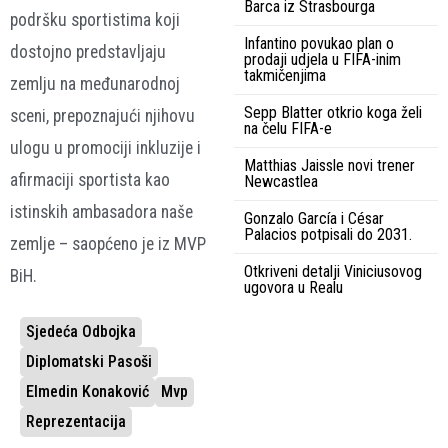
Barca iz Strasbourga
podršku sportistima koji
Infantino povukao plan o
dostojno predstavljaju
prodaji udjela u FIFA-inim
takmičenjima
zemlju na međunarodnoj
Sepp Blatter otkrio koga želi
sceni, prepoznajući njihovu
na čelu FIFA-e
ulogu u promociji inkluzije i
Matthias Jaissle novi trener
afirmaciji sportista kao
Newcastlea
istinskih ambasadora naše
Gonzalo García i César
Palacios potpisali do 2031.
zemlje – saopćeno je iz MVP
Otkriveni detalji Viniciusovog
BiH.
ugovora u Realu
Sjedeća Odbojka
Diplomatski Pasoši
Elmedin Konaković
Mvp
Reprezentacija