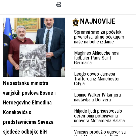
NAJNOVIJE
Spremni smo za početak
prvenstva, ali ne očekujem
naše najbolje izdanje
Maghnes Akliouche novi
fudbaler Paris Saint-
Germaina
Leeds doveo Jamesa
Trafforda iz Manchester
Na sastanku ministra
Cityja
vanjskih poslova Bosne i
Lonnie Walker IV karijeru
nastavlja u Denveru
Hercegovine Elmedina
Hiljade ljudi prisustvovalo
Konakovića s
ceremoniji potpisivanja
ugovora Mohameda Salaha
predstavnicima Saveza
sjedeće odbojke BiH
Vinicius produžio ugovor sa