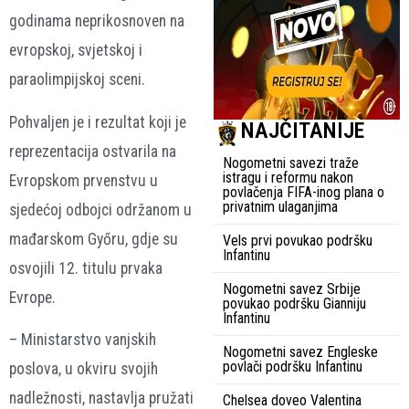
godinama neprikosnoven na
evropskoj, svjetskoj i
paraolimpijskoj sceni.
Pohvaljen je i rezultat koji je
NAJČITANIJE
reprezentacija ostvarila na
Nogometni savezi traže
istragu i reformu nakon
Evropskom prvenstvu u
povlačenja FIFA-inog plana o
privatnim ulaganjima
sjedećoj odbojci održanom u
mađarskom Győru, gdje su
Vels prvi povukao podršku
Infantinu
osvojili 12. titulu prvaka
Nogometni savez Srbije
Evrope.
povukao podršku Gianniju
Infantinu
– Ministarstvo vanjskih
Nogometni savez Engleske
povlači podršku Infantinu
poslova, u okviru svojih
nadležnosti, nastavlja pružati
Chelsea doveo Valentina