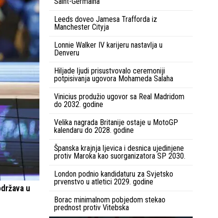
Saint-Germaina
Leeds doveo Jamesa Trafforda iz
Manchester Cityja
Lonnie Walker IV karijeru nastavlja u
Denveru
Hiljade ljudi prisustvovalo ceremoniji
potpisivanja ugovora Mohameda Salaha
Vinicius produžio ugovor sa Real Madridom
do 2032. godine
Velika nagrada Britanije ostaje u MotoGP
kalendaru do 2028. godine
Španska krajnja ljevica i desnica ujedinjene
protiv Maroka kao suorganizatora SP 2030.
London podnio kandidaturu za Svjetsko
prvenstvo u atletici 2029. godine
održava u
Borac minimalnom pobjedom stekao
prednost protiv Vitebska