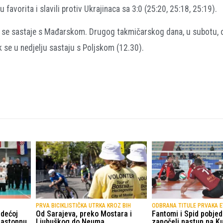
 favorita i slavili protiv Ukrajinaca sa 3:0 (25:20, 25:18, 25:19).
a se sastaje s Mađarskom. Drugog takmičarskog dana, u subotu, 
k se u nedjelju sastaju s Poljskom (12.30).
PRVA BICIKLISTIČKA UTRKA KROZ BIH
ODBRANA TITULE PRVAKA 
edećoj
Od Sarajeva, preko Mostara i
Fantomi i Spid pobje
zastopnu
Ljubuškog do Neuma
započeli nastup na K