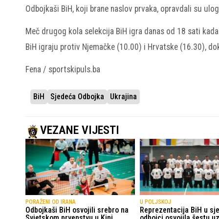
Odbojkaši BiH, koji brane naslov prvaka, opravdali su ulogu
Meč drugog kola selekcija BiH igra danas od 18 sati kad
BiH igraju protiv Njemačke (10.00) i Hrvatske (16.30), do
Fena / sportskipuls.ba
BiH
Sjedeća Odbojka
Ukrajina
VEZANE VIJESTI
PORAŽENI OD IRANA
U POLJSKOJ
Odbojkaši BiH osvojili srebro na
Reprezentacija BiH u sj
Svjetskom prvenstvu u Kini
odbojci osvojila šestu u