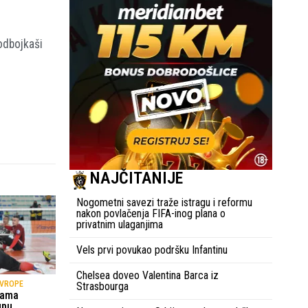
odbojkaši
NAJČITANIJE
Nogometni savezi traže istragu i reformu
nakon povlačenja FIFA-inog plana o
privatnim ulaganjima
Vels prvi povukao podršku Infantinu
Chelsea doveo Valentina Barca iz
EVROPE
Strasbourga
dama
upu