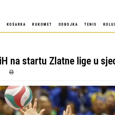
T
KOŠARKA
RUKOMET
ODBOJKA
TENIS
KOLU
H na startu Zlatne lige u sje