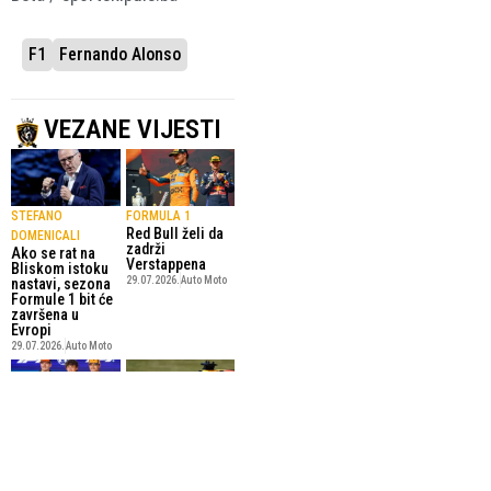
F1
Fernando Alonso
VEZANE VIJESTI
STEFANO
FORMULA 1
Red Bull želi da
DOMENICALI
zadrži
Ako se rat na
Verstappena
Bliskom istoku
29.07.2026.
Auto Moto
nastavi, sezona
Formule 1 bit će
završena u
Evropi
29.07.2026.
Auto Moto
VOZAČ
MENADŽER
MERCEDESA
VERSTAPPENA
Antonelliju pole
Max želi ostati u
pozicija u Belgiji
Red Bullu do