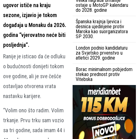
Velika nagrada Britanije
ugovor ističe na kraju
ostaje u MotoGP kalendaru
do 2028. godine
sezone, izjavio je tokom
Španska krajnja ljevica i
događaja u Monaku da 2026.
desnica ujedinjene protiv
Maroka kao suorganizatora
godina “vjerovatno neće biti
SP 2030.
posljednja”.
London podnio kandidaturu
za Svjetsko prvenstvo u
Ranije je isticao da će odluku
atletici 2029. godine
o budućnosti donijeti tokom
Borac minimalnom pobjedom
stekao prednost protiv
ove godine, ali je sve češće
Vitebska
ostavljao otvorena vrata
nastavku karijere.
“Volim ono što radim. Volim
trkanje. Prvu trku sam vozio
sa tri godine, sada imam 44 i