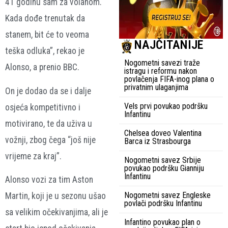
41 godinu sam za volanom.
Kada dođe trenutak da
stanem, bit će to veoma
NAJČITANIJE
teška odluka”, rekao je
Nogometni savezi traže
Alonso, a prenio BBC.
istragu i reformu nakon
povlačenja FIFA-inog plana o
privatnim ulaganjima
On je dodao da se i dalje
Vels prvi povukao podršku
osjeća kompetitivno i
Infantinu
motivirano, te da uživa u
Chelsea doveo Valentina
vožnji, zbog čega “još nije
Barca iz Strasbourga
vrijeme za kraj”.
Nogometni savez Srbije
povukao podršku Gianniju
Infantinu
Alonso vozi za tim Aston
Nogometni savez Engleske
Martin, koji je u sezonu ušao
povlači podršku Infantinu
sa velikim očekivanjima, ali je
Infantino povukao plan o