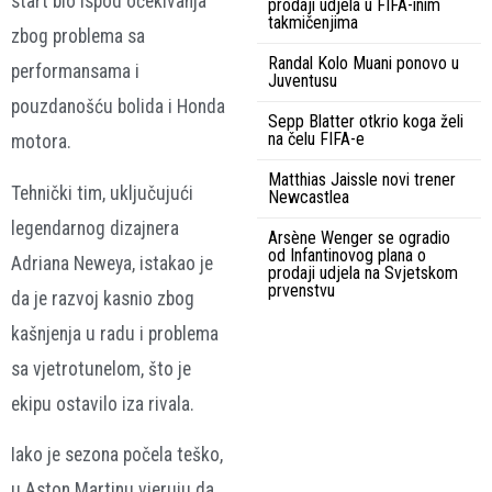
start bio ispod očekivanja
prodaji udjela u FIFA-inim
takmičenjima
zbog problema sa
Randal Kolo Muani ponovo u
performansama i
Juventusu
pouzdanošću bolida i Honda
Sepp Blatter otkrio koga želi
na čelu FIFA-e
motora.
Matthias Jaissle novi trener
Tehnički tim, uključujući
Newcastlea
legendarnog dizajnera
Arsène Wenger se ogradio
od Infantinovog plana o
Adriana Neweya, istakao je
prodaji udjela na Svjetskom
prvenstvu
da je razvoj kasnio zbog
kašnjenja u radu i problema
sa vjetrotunelom, što je
ekipu ostavilo iza rivala.
Iako je sezona počela teško,
u Aston Martinu vjeruju da