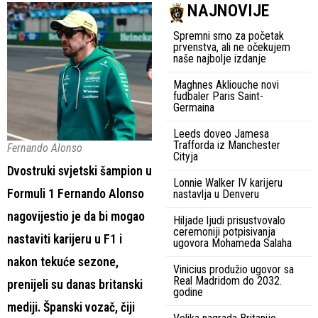
NAJNOVIJE
Spremni smo za početak
prvenstva, ali ne očekujem
naše najbolje izdanje
Maghnes Akliouche novi
fudbaler Paris Saint-
Germaina
Leeds doveo Jamesa
Trafforda iz Manchester
Fernando Alonso
Cityja
Dvostruki svjetski šampion u
Lonnie Walker IV karijeru
Formuli 1 Fernando Alonso
nastavlja u Denveru
nagovijestio je da bi mogao
Hiljade ljudi prisustvovalo
ceremoniji potpisivanja
nastaviti karijeru u F1 i
ugovora Mohameda Salaha
nakon tekuće sezone,
Vinicius produžio ugovor sa
Real Madridom do 2032.
prenijeli su danas britanski
godine
mediji. Španski vozač, čiji