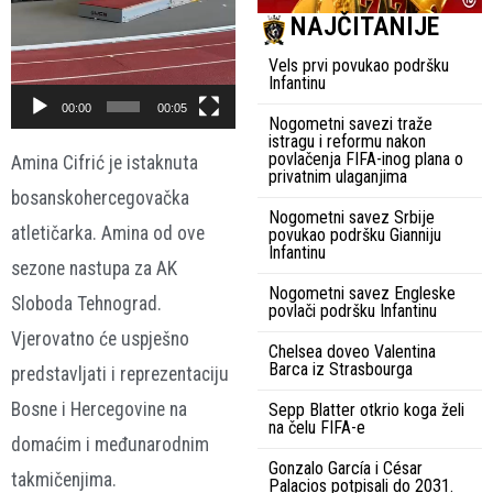
NAJČITANIJE
Vels prvi povukao podršku
Infantinu
00:00
00:05
Nogometni savezi traže
istragu i reformu nakon
povlačenja FIFA-inog plana o
Amina Cifrić
je istaknuta
privatnim ulaganjima
bosanskohercegovačka
Nogometni savez Srbije
atletičarka. Amina od ove
povukao podršku Gianniju
Infantinu
sezone nastupa za AK
Nogometni savez Engleske
Sloboda Tehnograd.
povlači podršku Infantinu
Vjerovatno će uspješno
Chelsea doveo Valentina
Barca iz Strasbourga
predstavljati i
reprezentaciju
Bosne i Hercegovine
na
Sepp Blatter otkrio koga želi
na čelu FIFA-e
domaćim i međunarodnim
Gonzalo García i César
takmičenjima.
Palacios potpisali do 2031.