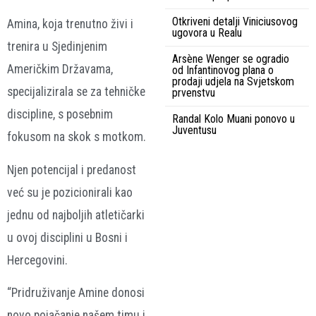
Otkriveni detalji Viniciusovog
Amina, koja trenutno živi i
ugovora u Realu
trenira u Sjedinjenim
Arsène Wenger se ogradio
Američkim Državama,
od Infantinovog plana o
prodaji udjela na Svjetskom
specijalizirala se za tehničke
prvenstvu
discipline, s posebnim
Randal Kolo Muani ponovo u
Juventusu
fokusom na
skok s motkom
.
Njen potencijal i predanost
već su je pozicionirali kao
jednu od najboljih atletičarki
u ovoj disciplini u Bosni i
Hercegovini.
“Pridruživanje Amine donosi
novo pojačanje našem timu i