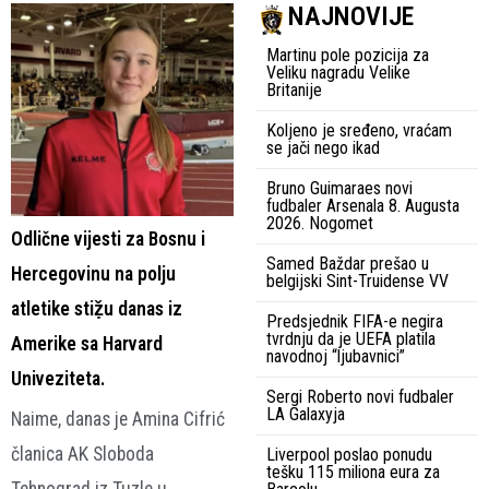
NAJNOVIJE
Martinu pole pozicija za
Veliku nagradu Velike
Britanije
Koljeno je sređeno, vraćam
se jači nego ikad
Bruno Guimaraes novi
fudbaler Arsenala 8. Augusta
2026. Nogomet
Odlične vijesti za Bosnu i
Samed Baždar prešao u
Hercegovinu na polju
belgijski Sint-Truidense VV
atletike stiẓ̌u danas iz
Predsjednik FIFA-e negira
tvrdnju da je UEFA platila
Amerike sa Harvard
navodnoj “ljubavnici”
Univeziteta.
Sergi Roberto novi fudbaler
LA Galaxyja
Naime, danas je Amina Cifrić
članica AK Sloboda
Liverpool poslao ponudu
tešku 115 miliona eura za