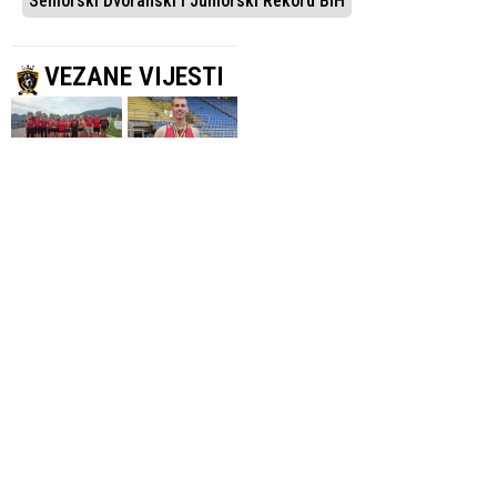
Seniorski Dvoranski I Juniorski Rekord BiH
VEZANE VIJESTI
IZVANREDNI
TRADICIONALNI
REZULTATI
IZBOR
AK Sloboda
Atletičar
Tehnograd
tuzlanske
najuspješniji
Slobode
klub Prvenstva
Tehnograd Bakir
BiH, Bakir Musić
Musić
oborio državni
najuspješniji
rekord
sportista Tuzle
za 2025.godinu
27.07.2026.
Atletika
3.04.2026.
Atletika
SKAKAČ S
ODLIČAN REZULTAT
(VIDEO) Bakir
MOTKOM
Musić postavio
Zlato za
novi seniorski
Duplantisa na
državni rekord
Svjetskom
BiH na 200 m u
dvoranskom