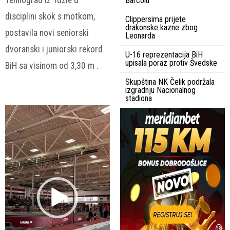
Tehnograd iz Tuzle u
Barcolu
disciplini skok s motkom,
Clippersima prijete
drakonske kazne zbog
postavila novi seniorski
Leonarda
dvoranski i juniorski rekord
U-16 reprezentacija BiH
upisala poraz protiv Švedske
BiH sa visinom od 3,30 m .
Skupština NK Čelik podržala
izgradnju Nacionalnog
stadiona
Video
Player