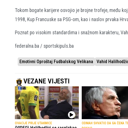
Tokom bogate karijere osvojio je brojne trofeje, među ko
1998, Kup Francuske sa PSG-om, kao i naslov prvaka Hr
Poznat po visokim standardima i snažnom karakteru, Vahi
federalna.ba / sportskipuls.ba
Emotivni Oproštaj Fudbalskog Velikana
Vahid Halilhodži
VEZANE VIJESTI
OVACIJE PRIJE UTAKMICE
ODMAH SHVATIO DA GA ČEKA T
(VIDEO) Halilhodžić se rasplakao