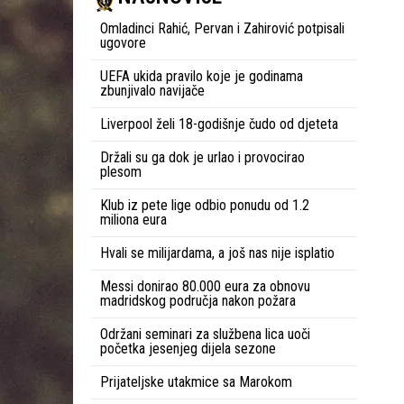
Omladinci Rahić, Pervan i Zahirović potpisali
ugovore
UEFA ukida pravilo koje je godinama
zbunjivalo navijače
Liverpool želi 18-godišnje čudo od djeteta
Držali su ga dok je urlao i provocirao
plesom
Klub iz pete lige odbio ponudu od 1.2
miliona eura
Hvali se milijardama, a još nas nije isplatio
Messi donirao 80.000 eura za obnovu
madridskog područja nakon požara
Održani seminari za službena lica uoči
početka jesenjeg dijela sezone
Prijateljske utakmice sa Marokom