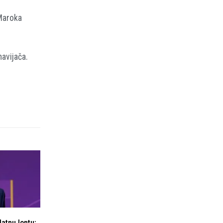
 Maroka
avijača.
latnu loptu: