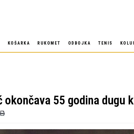
T
KOŠARKA
RUKOMET
ODBOJKA
TENIS
KOLU
ć okončava 55 godina dugu k