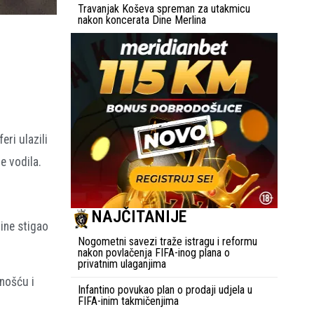
Travanjak Koševa spreman za utakmicu
nakon koncerata Dine Merlina
eri ulazili
e vodila.
NAJČITANIJE
ine stigao
Nogometni savezi traže istragu i reformu
nakon povlačenja FIFA-inog plana o
privatnim ulaganjima
enošću i
Infantino povukao plan o prodaji udjela u
FIFA-inim takmičenjima