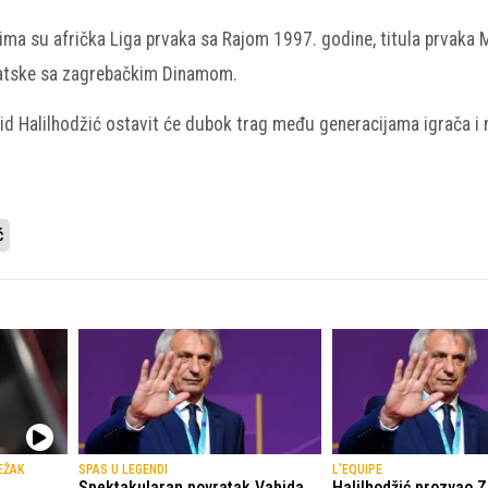
jima su afrička Liga prvaka sa Rajom 1997. godine, titula prvaka
vatske sa zagrebačkim Dinamom.
d Halilhodžić ostavit će dubok trag među generacijama igrača i n
ć
EŽAK
SPAS U LEGENDI
L'EQUIPE
Spektakularan povratak Vahida
Halilhodžić prozvao Z