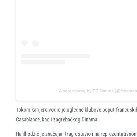
A post shared by FC Nantes (@fcnantes
Tokom karijere vodio je ugledne klubove poput francuskih
Casablance, kao i zagrebačkog Dinama.
Halilhodžić je značajan trag ostavio i na reprezentativno