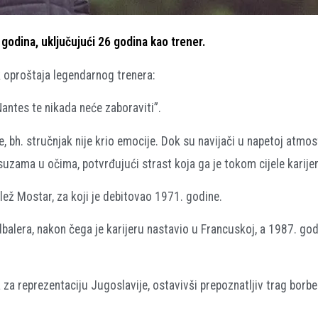
godina, uključujući 26 godina kao trener.
ak oproštaja legendarnog trenera:
Nantes te nikada neće zaboraviti”.
 bh. stručnjak nije krio emocije. Dok su navijači u napetoj atmosf
 suzama u očima, potvrđujući strast koja ga je tokom cijele karijer
ež Mostar, za koji je debitovao 1971. godine.
alera, nakon čega je karijeru nastavio u Francuskoj, a 1987. god
za reprezentaciju Jugoslavije, ostavivši prepoznatljiv trag borb