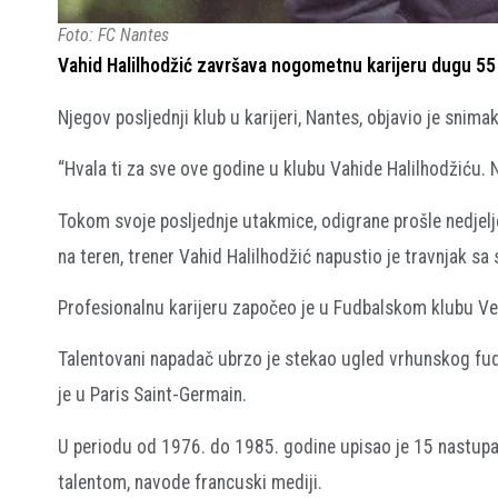
Foto: FC Nantes
Vahid Halilhodžić završava nogometnu karijeru dugu 55 
Njegov posljednji klub u karijeri, Nantes, objavio je snim
“Hvala ti za sve ove godine u klubu Vahide Halilhodžiću. 
Tokom svoje posljednje utakmice, odigrane prošle nedjelje,
na teren, trener Vahid Halilhodžić napustio je travnjak sa
Profesionalnu karijeru započeo je u Fudbalskom klubu Vel
Talentovani napadač ubrzo je stekao ugled vrhunskog fudb
je u Paris Saint-Germain.
U periodu od 1976. do 1985. godine upisao je 15 nastupa 
talentom, navode francuski mediji.