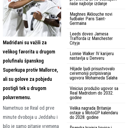
naše najbolje izdanje
Maghnes Akliouche novi
fudbaler Paris Saint-
Germaina
Leeds doveo Jamesa
Trafforda iz Manchester
Madriđani su važili za
Cityja
velikog favorita u drugom
Lonnie Walker IV karijeru
nastavlja u Denveru
polufinalu španskog
Hiljade ljudi prisustvovalo
Superkupa protiv Mallorce,
ceremoniji potpisivanja
ugovora Mohameda Salaha
ali su golove za pobjedu
postigli tek u drugom
Vinicius produžio ugovor sa
Real Madridom do 2032.
poluvremenu.
godine
Nametnuo se Real od prve
Velika nagrada Britanije
ostaje u MotoGP kalendaru
minute dvoboja u Jeddahu i
do 2028. godine
bilo je samo pitanje vremena
Španska krajnja ljevica i