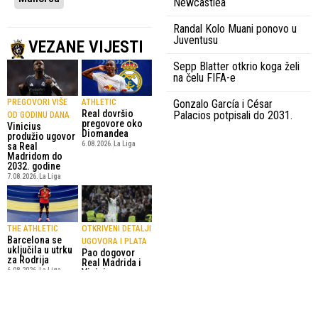
Newcastlea
Randal Kolo Muani ponovo u
Juventusu
VEZANE VIJESTI
Sepp Blatter otkrio koga želi
na čelu FIFA-e
Gonzalo García i César
PREGOVORI VIŠE
ATHLETIC
Real dovršio
Palacios potpisali do 2031.
OD GODINU DANA
pregovore oko
Vinicius
Diomandea
produžio ugovor
6.08.2026.
La Liga
sa Real
Madridom do
2032. godine
7.08.2026.
La Liga
THE ATHLETIC
OTKRIVENI DETALJI
Barcelona se
UGOVORA I PLATA
uključila u utrku
Pao dogovor
za Rodrija
Real Madrida i
6.08.2026.
La Liga
Viniciusa
Juniora
6.08.2026.
Nogomet