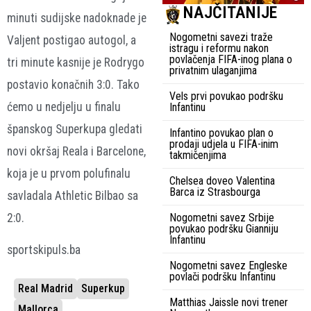
NAJČITANIJE
minuti sudijske nadoknade je
Nogometni savezi traže
Valjent postigao autogol, a
istragu i reformu nakon
povlačenja FIFA-inog plana o
tri minute kasnije je Rodrygo
privatnim ulaganjima
postavio konačnih 3:0. Tako
Vels prvi povukao podršku
ćemo u nedjelju u finalu
Infantinu
španskog Superkupa gledati
Infantino povukao plan o
prodaji udjela u FIFA-inim
novi okršaj Reala i Barcelone,
takmičenjima
koja je u prvom polufinalu
Chelsea doveo Valentina
Barca iz Strasbourga
savladala Athletic Bilbao sa
2:0.
Nogometni savez Srbije
povukao podršku Gianniju
Infantinu
sportskipuls.ba
Nogometni savez Engleske
povlači podršku Infantinu
Real Madrid
Superkup
Matthias Jaissle novi trener
Mallorca