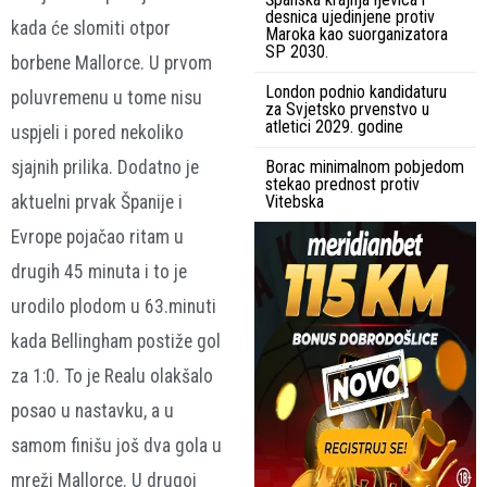
desnica ujedinjene protiv
kada će slomiti otpor
Maroka kao suorganizatora
SP 2030.
borbene Mallorce. U prvom
London podnio kandidaturu
poluvremenu u tome nisu
za Svjetsko prvenstvo u
atletici 2029. godine
uspjeli i pored nekoliko
sjajnih prilika. Dodatno je
Borac minimalnom pobjedom
stekao prednost protiv
aktuelni prvak Španije i
Vitebska
Evrope pojačao ritam u
drugih 45 minuta i to je
urodilo plodom u 63.minuti
kada Bellingham postiže gol
za 1:0. To je Realu olakšalo
posao u nastavku, a u
samom finišu još dva gola u
mreži Mallorce. U drugoj